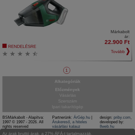
Márkabolt
ár:
22.900
Ft
RENDELÉSRE
Tovább
1
Alkategóriák
Előzmények
Vásárlás
Szerszám
Ipari takarítógép
BSMárkabolt - Alapítva:
Partnerünk:
ÁrGép.hu
|
design:
priby.com
,
1997 © 1997 - 2026. All
Árukereső, a hiteles
developed by:
rights reserved
vásárlási kalauz
8web.hu
Az árak bruttó árak, a 27% ÁFÁ-t tartalmazzák.