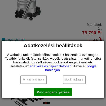
Márkabolt
ár:
79.790
Ft
RAKTÁRON
Tovább
Adatkezelési beállítások
BOSCH
GAS 15 NEDVES/SZÁRAZ PORSZÍVÓ
A weboldalunk működéséhez cookie-k használata szükséges.
További funkciók (statisztikák, videók lejátszása, marketing, stb.)
06019E5100
használatához szükséges cookie-kat engedélyezheti.
IPARI TAKARÍTÓGÉP
Részletek az
adatkezelési tájékoztatóban
, illetve a
Google
6 kg
Súly:
honlapján
.
Mind letiltása
Beállítások
Mind engedélyezése