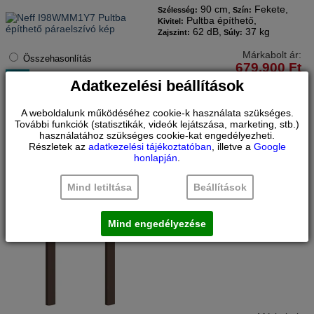
90 cm,
Fekete,
Szélesség:
Szín:
Pultba építhető,
Kivitel:
62 dB,
37 kg
Zajszint:
Súly:
Márkabolt ár:
Összehasonlítás
679.900
Ft
Adatkezelési beállítások
RAKTÁRON
Tovább
A weboldalunk működéséhez cookie-k használata szükséges.
További funkciók (statisztikák, videók lejátszása, marketing, stb.)
NEFF
NEFF FLEX DESIGN OLDALÉLEK MUNKAPULTBA
használatához szükséges cookie-kat engedélyezheti.
ÉPÍTHETŐ PÁRAELSZÍVÓHOZ
Részletek az
adatkezelési tájékoztatóban
, illetve a
Google
Z5802GLBY0
honlapján
.
NEFF FLEX DESIGN PULTBA ÉPÍTHETŐ PÁRAELSZÍVÓ
Barna,
Szín:
Mind letiltása
Beállítások
Pultba építhető,
Kivitel:
0.1 kg
Súly:
Mind engedélyezése