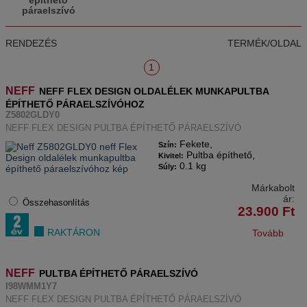
építhető
páraelszívó
RENDEZÉS
TERMÉK/OLDAL
1
NEFF
NEFF FLEX DESIGN OLDALÉLEK MUNKAPULTBA
ÉPÍTHETŐ PÁRAELSZÍVÓHOZ
Z5802GLDY0
NEFF FLEX DESIGN PULTBA ÉPÍTHETŐ PÁRAELSZÍVÓ
Fekete,
Szín:
Pultba építhető,
Kivitel:
0.1 kg
Súly:
Márkabolt
ár:
Összehasonlítás
23.900
Ft
RAKTÁRON
Tovább
NEFF
PULTBA ÉPÍTHETŐ PÁRAELSZÍVÓ
I98WMM1Y7
NEFF FLEX DESIGN PULTBA ÉPÍTHETŐ PÁRAELSZÍVÓ