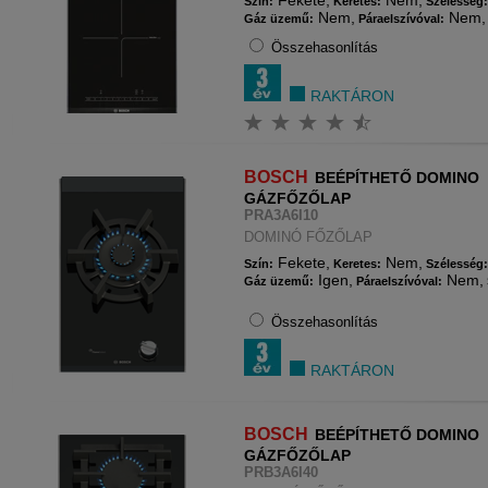
Fekete,
Nem,
Szín:
Keretes:
Szélesség
Nem,
Nem,
Gáz üzemű:
Páraelszívóval:
Összehasonlítás
RAKTÁRON
BOSCH
BEÉPÍTHETŐ DOMINO
GÁZFŐZŐLAP
PRA3A6I10
DOMINÓ FŐZŐLAP
Fekete,
Nem,
Szín:
Keretes:
Szélesség
Igen,
Nem,
Gáz üzemű:
Páraelszívóval:
Összehasonlítás
RAKTÁRON
BOSCH
BEÉPÍTHETŐ DOMINO
GÁZFŐZŐLAP
PRB3A6I40