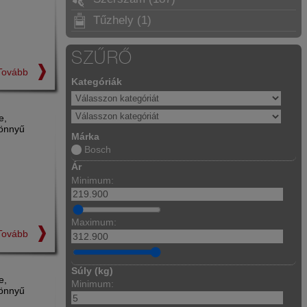
Tűzhely (1)
SZŰRŐ
Tovább
Kategóriák
e,
könnyű
Márka
Bosch
Ár
Minimum:
Maximum:
Tovább
Súly (kg)
e,
Minimum:
könnyű