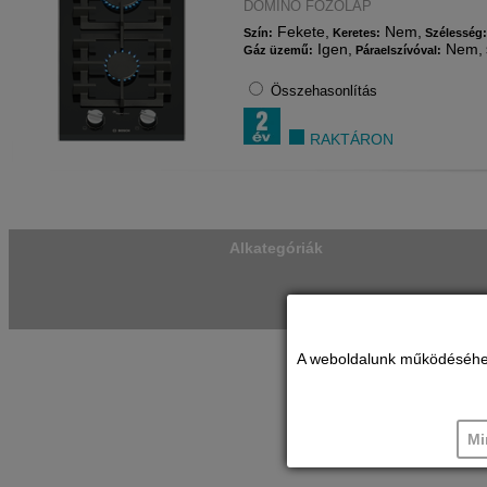
DOMINÓ FŐZŐLAP
Fekete,
Nem,
Szín:
Keretes:
Szélesség
Igen,
Nem,
Gáz üzemű:
Páraelszívóval:
Összehasonlítás
RAKTÁRON
Alkategóriák
A weboldalunk működéséhez c
Mi