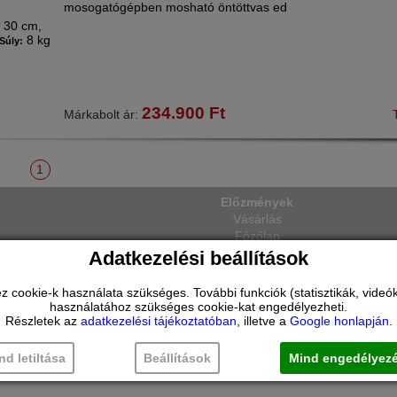
mosogatógépben mosható öntöttvas ed
30 cm,
:
8 kg
Súly:
234.900
Ft
Márkabolt ár:
1
Előzmények
Vásárlás
Főzőlap
Dominó főzőlap
Adatkezelési beállítások
ookie-k használata szükséges. További funkciók (statisztikák, videók 
használatához szükséges cookie-kat engedélyezheti.
Részletek az
adatkezelési tájékoztatóban
, illetve a
Google honlapján
.
nd letiltása
Beállítások
Mind engedélyez