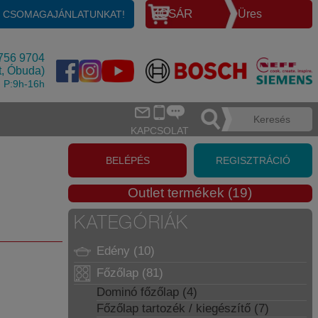
KOSÁR
Üres
E CSOMAGAJÁNLATUNKAT!
756 9704
t, Óbuda)
, P:9h-16h
KAPCSOLAT
BELÉPÉS
REGISZTRÁCIÓ
Outlet termékek (19)
KATEGÓRIÁK
Edény (10)
Főzőlap (81)
Dominó főzőlap (4)
Főzőlap tartozék / kiegészítő (7)