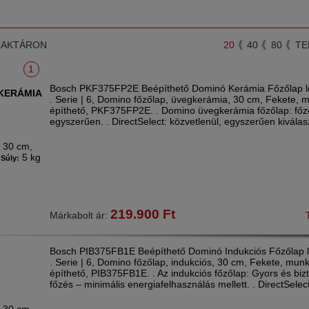
RAKTÁRON
20
40
80
TE
1
Bosch PKF375FP2E Beépíthető Dominó Kerámia Főzőlap le
KERÁMIA
. Serie | 6, Domino főzőlap, üvegkerámia, 30 cm, Fekete, 
építhető, PKF375FP2E. . Domino üvegkerámia főzőlap: főzé
egyszerűen. . DirectSelect: közvetlenül, egyszerűen kiválas
30 cm,
:
5 kg
Súly:
219.900
Ft
Márkabolt ár:
Bosch PIB375FB1E Beépíthető Dominó Indukciós Főzőlap l
. Serie | 6, Domino főzőlap, indukciós, 30 cm, Fekete, mun
építhető, PIB375FB1E. . Az indukciós főzőlap: Gyors és bi
főzés – minimális energiafelhasználás mellett. . DirectSelec