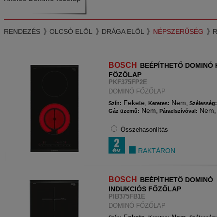
RENDEZÉS
OLCSÓ ELÖL
DRÁGA ELÖL
NÉPSZERŰSÉG
BOSCH
BEÉPÍTHETŐ DOMINÓ 
FŐZŐLAP
PKF375FP2E
DOMINÓ FŐZŐLAP
Fekete,
Nem,
Szín:
Keretes:
Szélesség
Nem,
Nem,
Gáz üzemű:
Páraelszívóval:
Összehasonlítás
RAKTÁRON
BOSCH
BEÉPÍTHETŐ DOMINÓ
INDUKCIÓS FŐZŐLAP
PIB375FB1E
DOMINÓ FŐZŐLAP