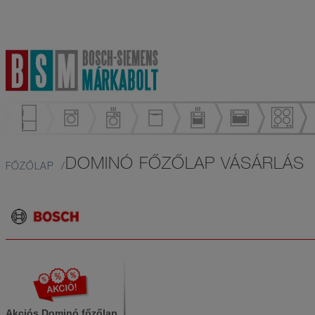
DOMINÓ FŐZŐLAP VÁSÁRLÁS
FŐZŐLAP
Akciós Dominó főzőlap