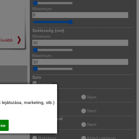
Maximum:
Szélesség (cm)
Minimum:
Tovább
Maximum:
Szín
Fekete
Gáz üzemű
Igen
Nem
lejátszása, marketing, stb.)
Keretes
Igen
Nem
Páraelszívóval
Igen
Nem
ése
Elérhetőség
Raktáron
Külső raktáron