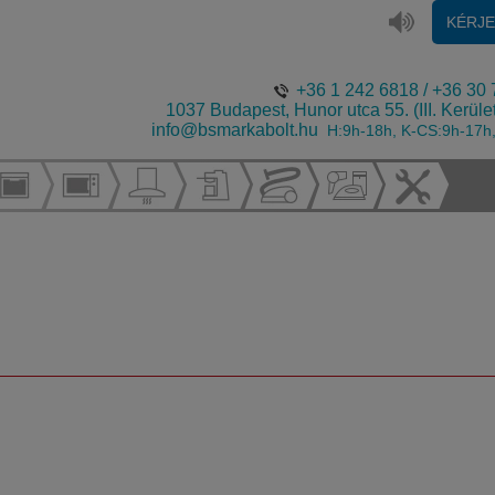
KÉRJ
+36 1 242 6818
/
+36 30 
1037 Budapest, Hunor utca 55. (III. Kerüle
info@bsmarkabolt.hu
H:9h-18h, K-CS:9h-17h