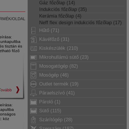
Gáz főzőlap (14)
Indukciós főzőlap (35)
Kerámia főzőlap (4)
RMÉK/OLDAL
Neff flex design indukciós főzőlap (17)
Hűtő (71)
írása:
Kávéfőző (31)
munkapultba
s tisztán és
Kiskészülék (210)
ztható főző
Mikrohullámú sütő (23)
Mosogatógép (82)
Mosógép (46)
Outlet termék (19)
Tovább
Páraelszívó (41)
Pároló (1)
eírása:
kapultba
Sütő (115)
ztonságos
t: köz
Szárítógép (28)
Szerszám (187)