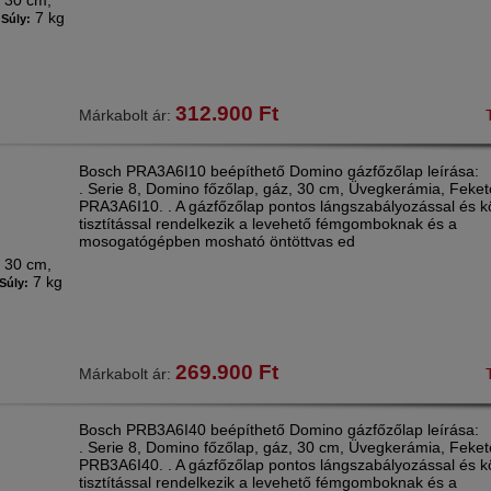
30 cm,
:
7 kg
Súly:
312.900
Ft
Márkabolt ár:
Bosch PRA3A6I10 beépíthető Domino gázfőzőlap leírása:
. Serie 8, Domino főzőlap, gáz, 30 cm, Üvegkerámia, Feket
PRA3A6I10. . A gázfőzőlap pontos lángszabályozással és 
tisztítással rendelkezik a levehető fémgomboknak és a
mosogatógépben mosható öntöttvas ed
30 cm,
:
7 kg
Súly:
269.900
Ft
Márkabolt ár:
Bosch PRB3A6I40 beépíthető Domino gázfőzőlap leírása:
. Serie 8, Domino főzőlap, gáz, 30 cm, Üvegkerámia, Feket
PRB3A6I40. . A gázfőzőlap pontos lángszabályozással és 
tisztítással rendelkezik a levehető fémgomboknak és a