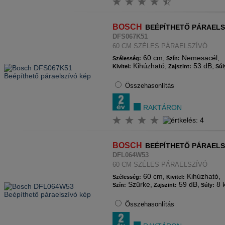
BOSCH
BEÉPÍTHETŐ PÁRAELS
DFS067K51
60 CM SZÉLES PÁRAELSZÍVÓ
60 cm,
Nemesacél,
Szélesség:
Szín:
Kihúzható,
53 dB,
Kivitel:
Zajszint:
Súl
Összehasonlítás
RAKTÁRON
BOSCH
BEÉPÍTHETŐ PÁRAELS
DFL064W53
60 CM SZÉLES PÁRAELSZÍVÓ
60 cm,
Kihúzható,
Szélesség:
Kivitel:
Szűrke,
59 dB,
8 
Szín:
Zajszint:
Súly:
Összehasonlítás