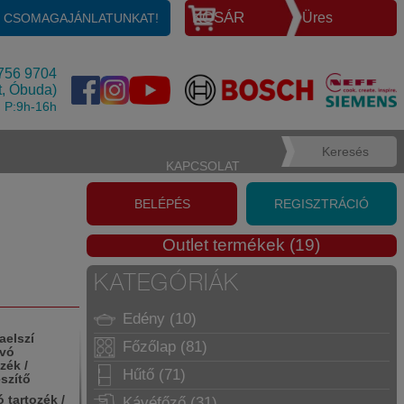
KOSÁR
Üres
E CSOMAGAJÁNLATUNKAT!
756 9704
t, Óbuda)
, P:9h-16h
KAPCSOLAT
BELÉPÉS
REGISZTRÁCIÓ
Outlet termékek (19)
KATEGÓRIÁK
Edény (10)
Főzőlap (81)
Hűtő (71)
 tartozék /
Kávéfőző (31)