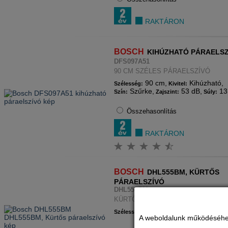
RAKTÁRON
BOSCH
KIHÚZHATÓ PÁRAELSZ
DFS097A51
90 CM SZÉLES PÁRAELSZÍVÓ
90 cm,
Kihúzható,
Szélesség:
Kivitel:
Szűrke,
53 dB,
13
Szín:
Zajszint:
Súly:
Összehasonlítás
RAKTÁRON
BOSCH
DHL555BM, KÜRTŐS
PÁRAELSZÍVÓ
DHL555BM
KÜRTŐBE ÉPÍTHETŐ PÁRAELSZÍV
53 cm,
Kürtős,
Szélesség:
Kivitel:
Szín:
A weboldalunk működéséhez c