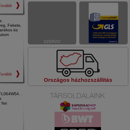
Tovább
a:
üveg, Fekete,
arékos és
Autom
SZERVIZ
Tovább
Országos házhozszállítás
DFL064W54. .
TÁRSOLDALAINK
s
 fas