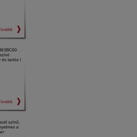
Tovább
DWB63BC60. .
szívó
és tartós l
Tovább
acél színű,
nyelmes a
er: