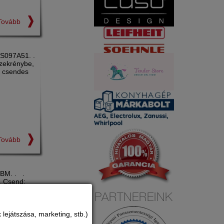
Tovább
FS097A51. .
szekrénybe,
n csendes
Tovább
5BM. . .
. Csend:
píthető
PARTNEREINK
lejátszása, marketing, stb.)