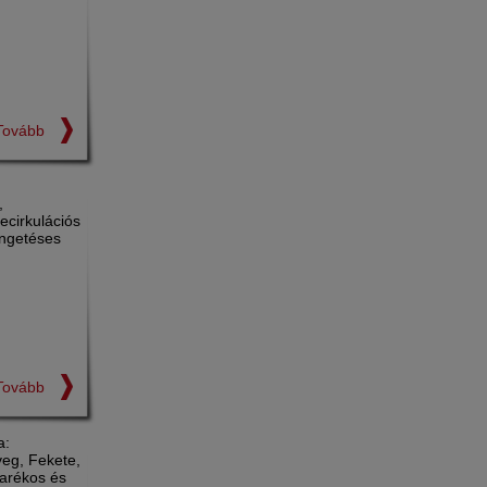
Tovább
,
ecirkulációs
ingetéses
Tovább
a:
üveg, Fekete,
arékos és