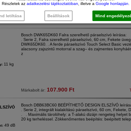
Részletek az
adatkezelési tájékoztatóban
, illetve a
Google honlapján
.
nd letiltása
Beállítások
Mind engedélyez
93.900
Ft
Márkabolt ár:
Bosch DWK65DK60 Falra szerelhető páraelszívó leírása:
. Serie 2, Falra szerelhető páraelszívó, 60 cm, Fekete üveg
DWK65DK60. . A ferde páraelszívó Touch Select Basic vezé
alacsony zajszintű motorral a szag– és zajmentes konyháért
z
11 kg
y:
107.900
Ft
Márkabolt ár:
Bosch DBB63BC60 BEÉPÍTHETŐ DESIGN ELSZÍVÓ leírás
ELSZÍVÓ
. Serie 2, integrált kialakítású páraelszívó, 60 cm, Fekete
. . Maximális tárolóhely: a T-alakú dizájn rengeteg helyet bi
20 kg terheléssel. Zökkenőmentes beépítés: beépített telep
49 dB
nt: