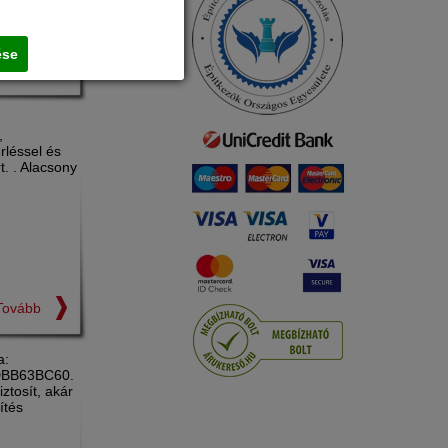
ése
Tovább
,
rléssel és
. . Alacsony
Tovább
a:
, DBB63BC60.
ztosít, akár
ítés