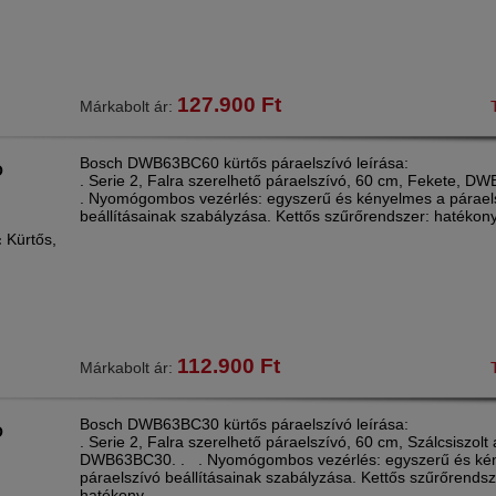
127.900
Ft
Márkabolt ár:
Bosch DWB63BC60 kürtős páraelszívó leírása:
Ó
. Serie 2, Falra szerelhető páraelszívó, 60 cm, Fekete, 
. Nyomógombos vezérlés: egyszerű és kényelmes a párael
beállításainak szabályzása. Kettős szűrőrendszer: hatékony 
Kürtős,
:
112.900
Ft
Márkabolt ár:
Bosch DWB63BC30 kürtős páraelszívó leírása:
Ó
. Serie 2, Falra szerelhető páraelszívó, 60 cm, Szálcsiszolt 
DWB63BC30. . . Nyomógombos vezérlés: egyszerű és ké
páraelszívó beállításainak szabályzása. Kettős szűrőrendsz
hatékony