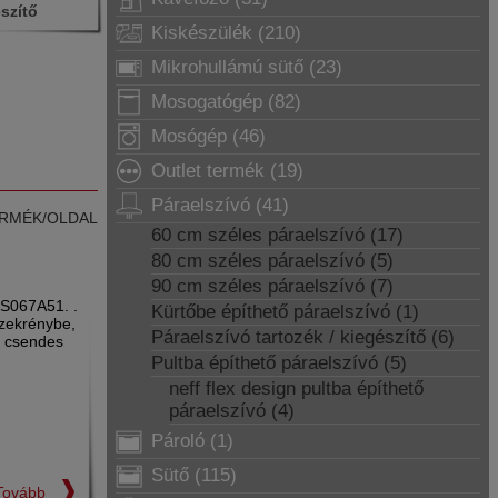
szítő
Kiskészülék (210)
Mikrohullámú sütő (23)
Mosogatógép (82)
Mosógép (46)
Outlet termék (19)
Páraelszívó (41)
RMÉK/OLDAL
60 cm széles páraelszívó (17)
80 cm széles páraelszívó (5)
90 cm széles páraelszívó (7)
FS067A51. .
Kürtőbe építhető páraelszívó (1)
szekrénybe,
Páraelszívó tartozék / kiegészítő (6)
n csendes
Pultba építhető páraelszívó (5)
neff flex design pultba építhető
páraelszívó (4)
Pároló (1)
Sütő (115)
Tovább