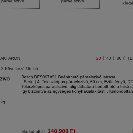
páraelszívó
páraelszívó
kiegé
RAKTÁRON
20
40
80
TE
3
Következő
Utolsó
Bosch DFS067A51 Beépíthető páraelszívó leírása:
ZÍVÓ
. Serie | 4, Teleszkópos páraelszívó, 60 cm, Ezüstfényű, D
Teleszkópos páraelszívó: alig láthatóra beépíthető a felső 
így biztosítva az egységes konyhakialakítást. . Kimondotta
 kg
140.900
Ft
Márkabolt ár: