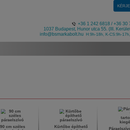
KÉRJ
+36 1 242 6818
/
+36 30 
1037 Budapest, Hunor utca 55. (III. Kerüle
info@bsmarkabolt.hu
H:9h-18h, K-CS:9h-17h
90 cm széles
Kürtőbe építhető
Páraelszívó