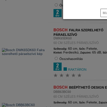
Összehasonlítás
Mi
RAKTÁRON
BOSCH
FALRA SZERELHETŐ
PÁRAELSZÍVÓ
DWK65DK60
60 CM SZÉLES PÁRAELSZÍVÓ
60 cm,
Fekete,
Szélesség:
Szín:
Ferdesíkú,
65 dB,
Kivitel:
Zajszint:
Súl
Összehasonlítás
RAKTÁRON
BOSCH
BEÉPÍTHETŐ DESIGN 
DBB63BC60
60 CM SZÉLES PÁRAELSZÍVÓ
60 cm,
Fekete,
Szélesség:
Szín:
Zajszi