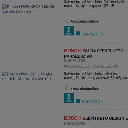
60 cm,
Nemesacél,
Szélesség:
Szín:
Kürtős,
67 dB
Kivitel:
Zajszint:
Összehasonlítás
RAKTÁRON
BOSCH
FALRA SZERELHETŐ
PÁRAELSZÍVÓ
DWK91LT60
90 CM SZÉLES PÁRAELSZÍVÓ
90 cm,
Fekete,
Szélesség:
Szín:
Ferdesíkú,
51 dB,
Kivitel:
Zajszint:
Súl
Összehasonlítás
RAKTÁRON
BOSCH
BEÉPÍTHETŐ DESIGN 
DBB97DP60