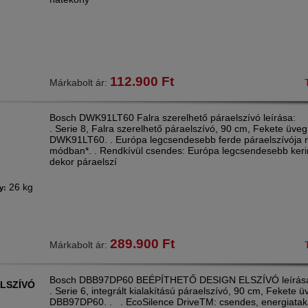
112.900
Ft
Márkabolt ár:
Bosch DWK91LT60 Falra szerelhető páraelszívó leírása:
. Serie 8, Falra szerelhető páraelszívó, 90 cm, Fekete üveg
DWK91LT60. . Európa legcsendesebb ferde páraelszívója r
módban*. . Rendkívül csendes: Európa legcsendesebb ker
dekor páraelszí
26 kg
y:
289.900
Ft
Márkabolt ár:
Bosch DBB97DP60 BEÉPÍTHETŐ DESIGN ELSZÍVÓ leírás
ELSZÍVÓ
. Serie 6, integrált kialakítású páraelszívó, 90 cm, Fekete 
DBB97DP60. . . EcoSilence DriveTM: csendes, energiatak