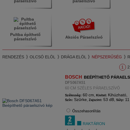
páraelszívó
páraelszívó
Pultba építhető
Akciós Páraelszívó
páraelszívó
RENDEZÉS
OLCSÓ ELÖL
DRÁGA ELÖL
NÉPSZERŰSÉG
1
2
BOSCH
BEÉPÍTHETŐ PÁRAELS
DFS067A51
60 CM SZÉLES PÁRAELSZÍVÓ
60 cm,
Kihúzható,
Szélesség:
Kivitel:
Szűrke,
53 dB,
11
Szín:
Zajszint:
Súly:
Összehasonlítás
RAKTÁRON