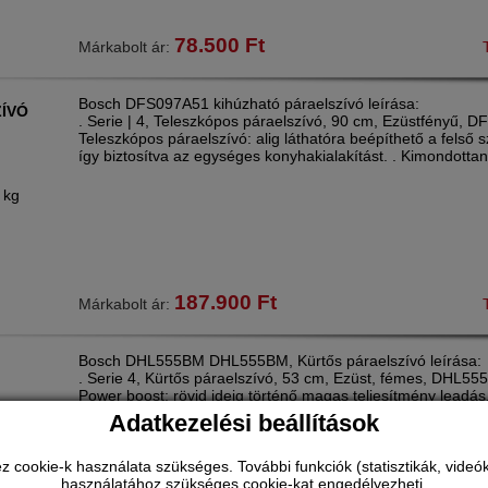
78.500
Ft
Márkabolt ár:
Bosch DFS097A51 kihúzható páraelszívó leírása:
ÍVÓ
. Serie | 4, Teleszkópos páraelszívó, 90 cm, Ezüstfényű, D
Teleszkópos páraelszívó: alig láthatóra beépíthető a felső 
így biztosítva az egységes konyhakialakítást. . Kimondotta
 kg
187.900
Ft
Márkabolt ár:
Bosch DHL555BM DHL555BM, Kürtős páraelszívó leírása:
. Serie 4, Kürtős páraelszívó, 53 cm, Ezüst, fémes, DHL55
Power boost: rövid ideig történő magas teljesítmény leadás
maximális elszívóerő minimális zajjal. . Design: . Kürtőbe é
Adatkezelési beállítások
Ó
Szűrke
ookie-k használata szükséges. További funkciók (statisztikák, videók 
használatához szükséges cookie-kat engedélyezheti.