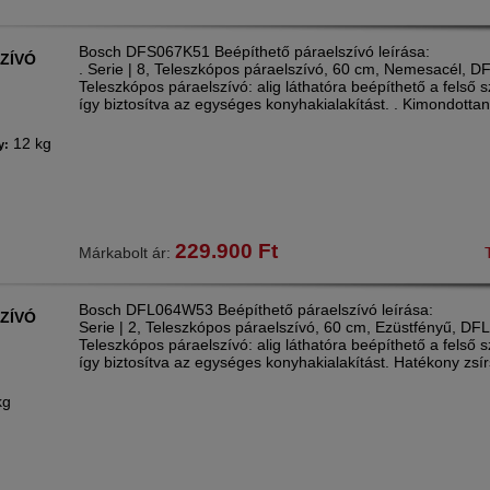
Bosch DFS067K51 Beépíthető páraelszívó leírása:
ZÍVÓ
. Serie | 8, Teleszkópos páraelszívó, 60 cm, Nemesacél, D
Teleszkópos páraelszívó: alig láthatóra beépíthető a felső 
így biztosítva az egységes konyhakialakítást. . Kimondotta
12 kg
y:
229.900
Ft
Márkabolt ár:
Bosch DFL064W53 Beépíthető páraelszívó leírása:
ZÍVÓ
Serie | 2, Teleszkópos páraelszívó, 60 cm, Ezüstfényű, D
Teleszkópos páraelszívó: alig láthatóra beépíthető a felső 
így biztosítva az egységes konyhakialakítást. Hatékony zsír
kg