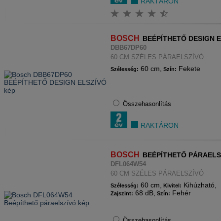
RAKTÁRON
BOSCH
BEÉPÍTHETŐ DESIGN 
DBB67DP60
60 CM SZÉLES PÁRAELSZÍVÓ
60 cm,
Fekete
Szélesség:
Szín:
Összehasonlítás
RAKTÁRON
BOSCH
BEÉPÍTHETŐ PÁRAELS
DFL064W54
60 CM SZÉLES PÁRAELSZÍVÓ
60 cm,
Kihúzható,
Szélesség:
Kivitel:
68 dB,
Fehér
Zajszint:
Szín:
Összehasonlítás