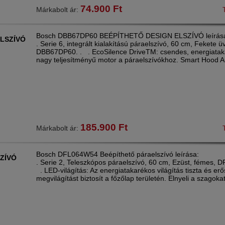
74.900
Ft
Márkabolt ár:
Bosch DBB67DP60 BEÉPÍTHETŐ DESIGN ELSZÍVÓ leírás
ELSZÍVÓ
. Serie 6, integrált kialakítású páraelszívó, 60 cm, Fekete 
DBB67DP60. . . EcoSilence DriveTM: csendes, energiatak
nagy teljesítményű motor a páraelszívókhoz. Smart Hood 
185.900
Ft
Márkabolt ár:
Bosch DFL064W54 Beépíthető páraelszívó leírása:
ZÍVÓ
. Serie 2, Teleszkópos páraelszívó, 60 cm, Ezüst, fémes, 
. LED-világítás: Az energiatakarékos világítás tiszta és erő
megvilágítást biztosít a főzőlap területén. Elnyeli a szagokat