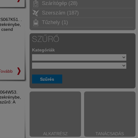
Szárítógép (28)
Szerszám (187)
FS067K51. .
Tűzhely (1)
szekrénybe,
n csend
SZŰRŐ
Kategóriák
Tovább
FL064W53.
szekrénybe,
szűrő: A
ALKATRÉSZ
TANÁCSADÁS