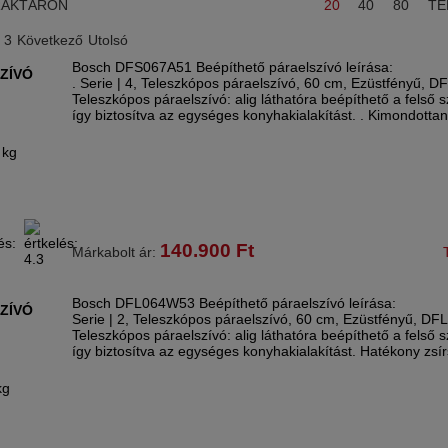
RAKTÁRON
20
40
80
TE
3
Következő
Utolsó
Bosch DFS067A51 Beépíthető páraelszívó leírása:
ZÍVÓ
. Serie | 4, Teleszkópos páraelszívó, 60 cm, Ezüstfényű, D
Teleszkópos páraelszívó: alig láthatóra beépíthető a felső 
így biztosítva az egységes konyhakialakítást. . Kimondotta
 kg
140.900
Ft
Márkabolt ár:
Bosch DFL064W53 Beépíthető páraelszívó leírása:
ZÍVÓ
Serie | 2, Teleszkópos páraelszívó, 60 cm, Ezüstfényű, D
Teleszkópos páraelszívó: alig láthatóra beépíthető a felső 
így biztosítva az egységes konyhakialakítást. Hatékony zsír
kg