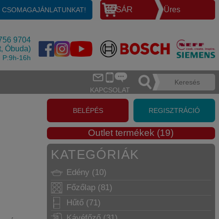
KOSÁR
Üres
E CSOMAGAJÁNLATUNKAT!
756 9704
t, Óbuda)
, P:9h-16h
KAPCSOLAT
BELÉPÉS
REGISZTRÁCIÓ
Outlet termékek (19)
KATEGÓRIÁK
Edény (10)
Főzőlap (81)
Hűtő (71)
Kávéfőző (31)