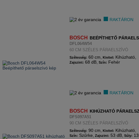
RAKTÁRON
BOSCH
BEÉPÍTHETŐ PÁRAELS
DFL064W54
60 CM SZÉLES PÁRAELSZÍVÓ
60 cm,
Kihúzható,
Szélesség:
Kivitel:
68 dB,
Fehér
Zajszint:
Szín:
RAKTÁRON
BOSCH
KIHÚZHATÓ PÁRAELSZ
DFS097A51
90 CM SZÉLES PÁRAELSZÍVÓ
90 cm,
Kihúzható,
Szélesség:
Kivitel:
Szűrke,
53 dB,
13
Szín:
Zajszint:
Súly: