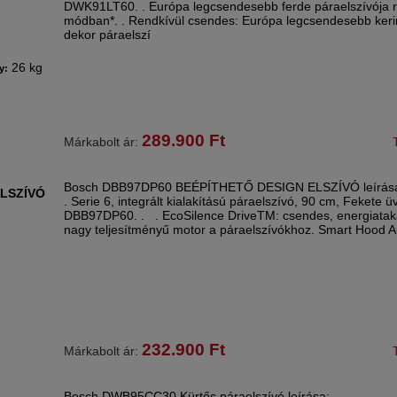
DWK91LT60. . Európa legcsendesebb ferde páraelszívója r
módban*. . Rendkívül csendes: Európa legcsendesebb ker
dekor páraelszí
26 kg
y:
289.900
Ft
Márkabolt ár:
Bosch DBB97DP60 BEÉPÍTHETŐ DESIGN ELSZÍVÓ leírás
ELSZÍVÓ
. Serie 6, integrált kialakítású páraelszívó, 90 cm, Fekete 
DBB97DP60. . . EcoSilence DriveTM: csendes, energiatak
nagy teljesítményű motor a páraelszívókhoz. Smart Hood 
232.900
Ft
Márkabolt ár:
Bosch DWB95CC30 Kürtős páraelszívó leírása: