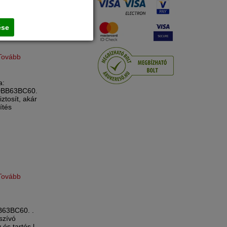
ése
Tovább
a:
, DBB63BC60.
ztosít, akár
ítés
Tovább
DWB63BC60. .
szívó
és tartós l