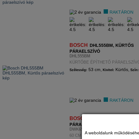
RAKTÁRON
BOSCH
DHL555BM, KÜRTŐS
PÁRAELSZÍVÓ
DHL555BM
KÜRTŐBE ÉPÍTHETŐ PÁRAELSZÍV
53 cm,
Kürtős,
Szélesség:
Kivitel:
Szín:
RAKTÁRON
BOSCH
FALRA SZERELHETŐ
PÁRAELSZÍVÓ
DWK65DK60
A weboldalunk működéséhez c
60 CM SZÉLES PÁRAELSZÍVÓ