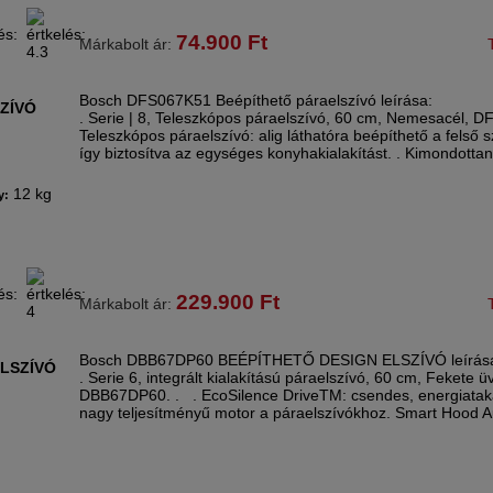
74.900
Ft
Márkabolt ár:
Bosch DFS067K51 Beépíthető páraelszívó leírása:
ZÍVÓ
. Serie | 8, Teleszkópos páraelszívó, 60 cm, Nemesacél, D
Teleszkópos páraelszívó: alig láthatóra beépíthető a felső 
így biztosítva az egységes konyhakialakítást. . Kimondotta
12 kg
y:
229.900
Ft
Márkabolt ár:
Bosch DBB67DP60 BEÉPÍTHETŐ DESIGN ELSZÍVÓ leírás
ELSZÍVÓ
. Serie 6, integrált kialakítású páraelszívó, 60 cm, Fekete 
DBB67DP60. . . EcoSilence DriveTM: csendes, energiatak
nagy teljesítményű motor a páraelszívókhoz. Smart Hood 