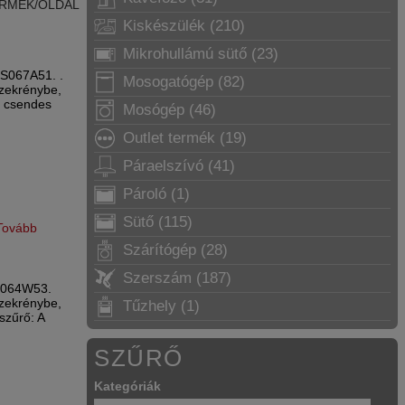
RMÉK/OLDAL
Kiskészülék (210)
Mikrohullámú sütő (23)
FS067A51. .
Mosogatógép (82)
szekrénybe,
n csendes
Mosógép (46)
Outlet termék (19)
Páraelszívó (41)
Pároló (1)
Sütő (115)
Tovább
Szárítógép (28)
Szerszám (187)
FL064W53.
szekrénybe,
Tűzhely (1)
szűrő: A
SZŰRŐ
Kategóriák