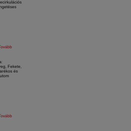
ecirkulációs
ingetéses
Tovább
a:
üveg, Fekete,
arékos és
Autom
Tovább