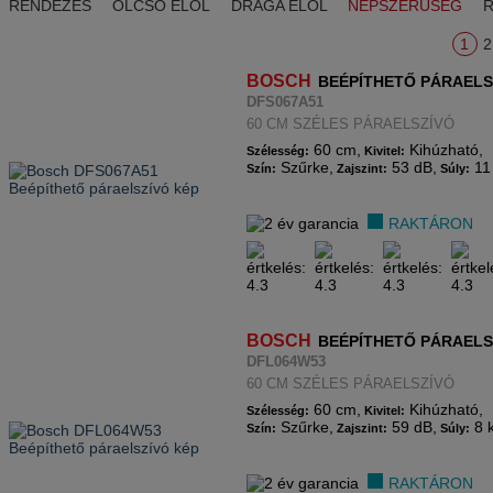
RENDEZÉS
OLCSÓ ELÖL
DRÁGA ELÖL
NÉPSZERŰSÉG
1
2
BOSCH
BEÉPÍTHETŐ PÁRAELS
DFS067A51
60 CM SZÉLES PÁRAELSZÍVÓ
60 cm,
Kihúzható,
Szélesség:
Kivitel:
Szűrke,
53 dB,
11
Szín:
Zajszint:
Súly:
RAKTÁRON
BOSCH
BEÉPÍTHETŐ PÁRAELS
DFL064W53
60 CM SZÉLES PÁRAELSZÍVÓ
60 cm,
Kihúzható,
Szélesség:
Kivitel:
Szűrke,
59 dB,
8 
Szín:
Zajszint:
Súly:
RAKTÁRON