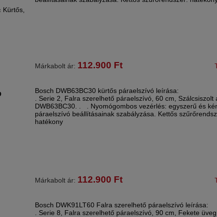
Kürtős,
:
112.900
Ft
Márkabolt ár:
Bosch DWB63BC30 kürtős páraelszívó leírása:
Ó
. Serie 2, Falra szerelhető páraelszívó, 60 cm, Szálcsiszolt 
DWB63BC30. . . Nyomógombos vezérlés: egyszerű és ké
páraelszívó beállításainak szabályzása. Kettős szűrőrendsz
hatékony
112.900
Ft
Márkabolt ár:
Bosch DWK91LT60 Falra szerelhető páraelszívó leírása:
. Serie 8, Falra szerelhető páraelszívó, 90 cm, Fekete üveg