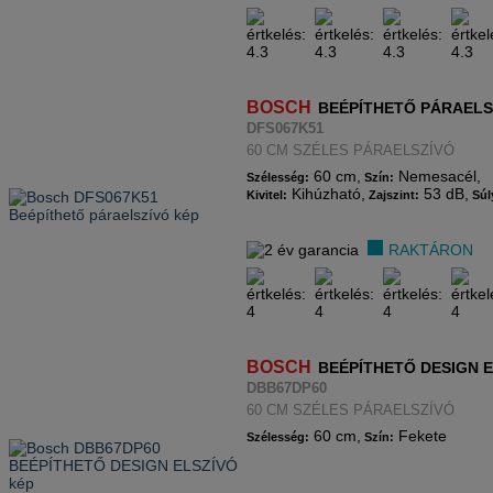
BOSCH
BEÉPÍTHETŐ PÁRAELS
DFS067K51
60 CM SZÉLES PÁRAELSZÍVÓ
60 cm,
Nemesacél,
Szélesség:
Szín:
Kihúzható,
53 dB,
Kivitel:
Zajszint:
Súl
RAKTÁRON
BOSCH
BEÉPÍTHETŐ DESIGN 
DBB67DP60
60 CM SZÉLES PÁRAELSZÍVÓ
60 cm,
Fekete
Szélesség:
Szín: