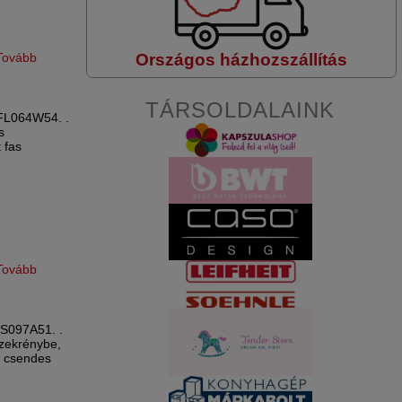
Országos házhozszállítás
Tovább
TÁRSOLDALAINK
DFL064W54. .
s
 fas
Tovább
FS097A51. .
szekrénybe,
n csendes