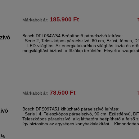
185.900
Ft
Márkabolt ár:
Bosch DFL064W54 Beépíthető páraelszívó leírása:
ZÍVÓ
. Serie 2, Teleszkópos páraelszívó, 60 cm, Ezüst, fémes, 
. LED-világítás: Az energiatakarékos világítás tiszta és erő
megvilágítást biztosít a főzőlap területén. Elnyeli a szagokat
78.500
Ft
Márkabolt ár:
Bosch DFS097A51 kihúzható páraelszívó leírása:
ÍVÓ
. Serie | 4, Teleszkópos páraelszívó, 90 cm, Ezüstfényű, D
Teleszkópos páraelszívó: alig láthatóra beépíthető a felső 
így biztosítva az egységes konyhakialakítást. . Kimondotta
 kg