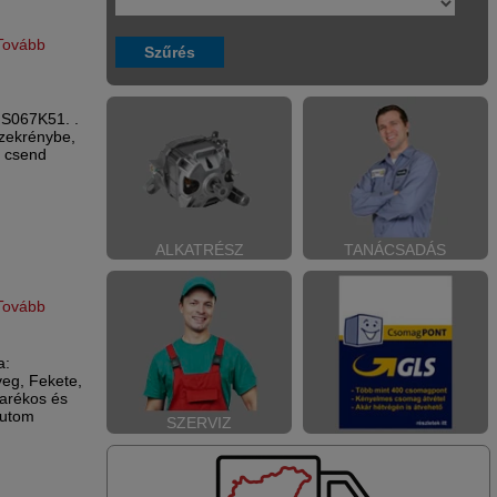
Tovább
FS067K51. .
szekrénybe,
n csend
ALKATRÉSZ
TANÁCSADÁS
Tovább
a:
üveg, Fekete,
arékos és
Autom
SZERVIZ