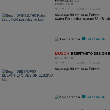
PÁRAELSZÍVÓ
DWK91LT60
90 CM SZÉLES PÁRAELSZÍVÓ
90 cm,
Fekete,
Szélesség:
Szín:
Ferdesíkú,
51 dB,
Kivitel:
Zajszint:
Súl
RAKTÁRON
BOSCH
BEÉPÍTHETŐ DESIGN 
DBB97DP60
90 CM SZÉLES PÁRAELSZÍVÓ
90 cm,
Fekete
Szélesség:
Szín:
RAKTÁRON