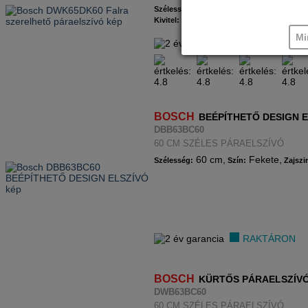
60 cm,
Fekete,
Szélesség:
Szín:
Ferdesíkú,
65 dB,
Kivitel:
Zajszint:
Súl
Mi
RAKTÁRON
BOSCH
BEÉPÍTHETŐ DESIGN 
DBB63BC60
60 CM SZÉLES PÁRAELSZÍVÓ
60 cm,
Fekete,
Szélesség:
Szín:
Zajszi
RAKTÁRON
BOSCH
KÜRTŐS PÁRAELSZÍV
DWB63BC60
60 CM SZÉLES PÁRAELSZÍVÓ