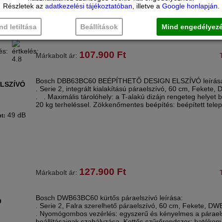
Részletek az
adatkezelési tájékoztatóban
, illetve a
Google honlapján
.
11 kg
y:
nd letiltása
Beállítások
Mind engedélyez
107.900
Ft
Márkabolt ár:
Bosch DBB63BC60 BEÉPÍTHETŐ DESIGN ELSZÍVÓ leírás
ELSZÍVÓ
. Serie 2, integrált kialakítású páraelszívó, 60 cm, Fekete
. . Maximális tárolóhely: a T-alakú dizájn rengeteg helyet bi
20 kg terheléssel. Zökkenőmentes beépítés: beépített telep
49 dB
nt:
127.900
Ft
Márkabolt ár:
Bosch DWB63BC60 kürtős páraelszívó leírása:
Ó
. Serie 2, Falra szerelhető páraelszívó, 60 cm, Fekete, 
. Nyomógombos vezérlés: egyszerű és kényelmes a párael
beállításainak szabályzása. Kettős szűrőrendszer: hatékony 