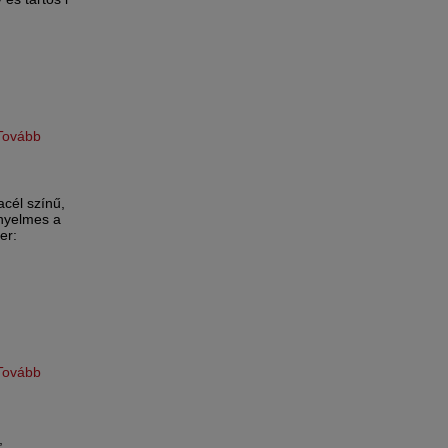
Tovább
acél színű,
nyelmes a
er:
Tovább
,