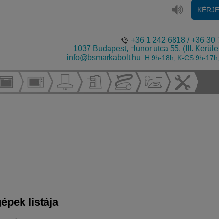
KÉRJ
+36 1 242 6818
/
+36 30 
1037 Budapest, Hunor utca 55. (III. Kerüle
info@bsmarkabolt.hu
H:9h-18h, K-CS:9h-17h
épek listája