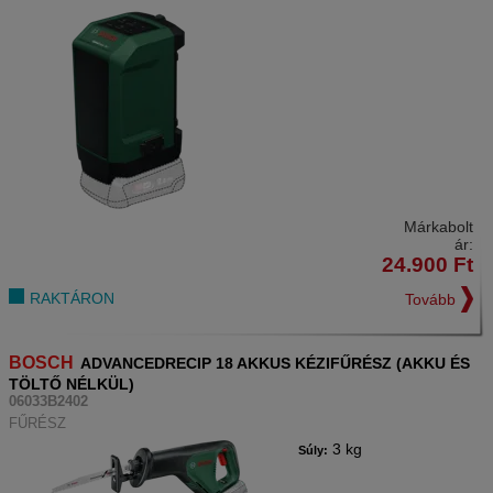
Márkabolt
ár:
24.900
Ft
RAKTÁRON
Tovább
BOSCH
ADVANCEDRECIP 18 AKKUS KÉZIFŰRÉSZ (AKKU ÉS
TÖLTŐ NÉLKÜL)
06033B2402
FŰRÉSZ
3 kg
Súly: