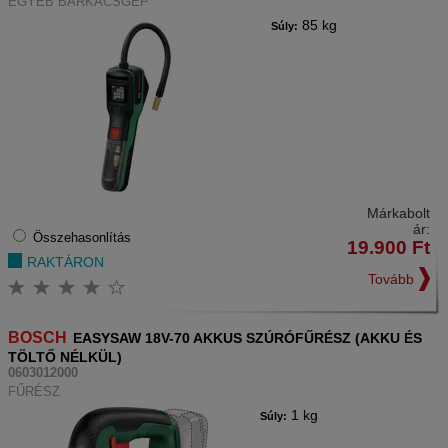
EGYÉB BARKÁCSGÉP
85 kg
Súly:
Márkabolt
ár:
Összehasonlítás
19.900
Ft
RAKTÁRON
Tovább
BOSCH
EASYSAW 18V-70 AKKUS SZÚRÓFŰRÉSZ (AKKU ÉS
TÖLTŐ NÉLKÜL)
0603012000
FŰRÉSZ
1 kg
Súly: