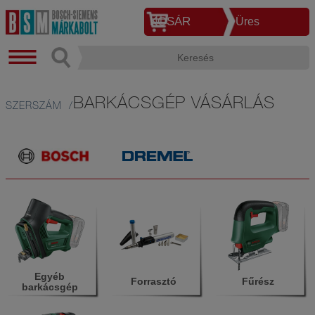
KOSÁR
Üres
BARKÁCSGÉP VÁSÁRLÁS
SZERSZÁM
Egyéb
Forrasztó
Fűrész
barkácsgép