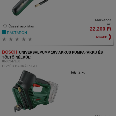
Márkabolt
ár:
Összehasonlítás
22.200
Ft
RAKTÁRON
Tovább
BOSCH
UNIVERSALPUMP 18V AKKUS PUMPA (AKKU ÉS
TÖLTŐ NÉLKÜL)
0603947100
EGYÉB BARKÁCSGÉP
2 kg
Súly: