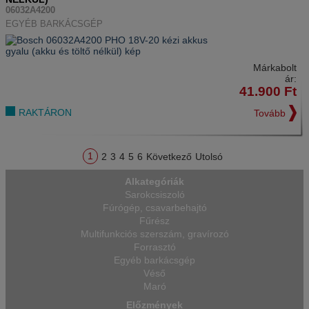
06032A4200
EGYÉB BARKÁCSGÉP
Márkabolt
ár:
41.900
Ft
RAKTÁRON
Tovább
1
2
3
4
5
6
Következő
Utolsó
Alkategóriák
Sarokcsiszoló
Fúrógép, csavarbehajtó
Fűrész
Multifunkciós szerszám, gravírozó
Forrasztó
Egyéb barkácsgép
Véső
Maró
Előzmények