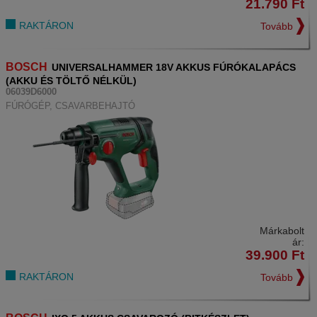
21.790
Ft
RAKTÁRON
Tovább
BOSCH
UNIVERSALHAMMER 18V AKKUS FÚRÓKALAPÁCS
(AKKU ÉS TÖLTŐ NÉLKÜL)
06039D6000
FÚRÓGÉP, CSAVARBEHAJTÓ
Márkabolt
ár:
39.900
Ft
RAKTÁRON
Tovább