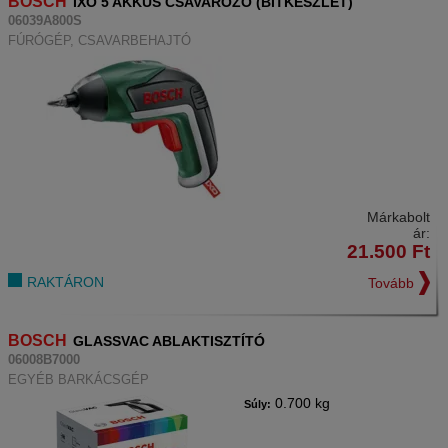
BOSCH
IXO 5 AKKUS CSAVAROZÓ (BITKÉSZLET)
06039A800S
FÚRÓGÉP, CSAVARBEHAJTÓ
Márkabolt
ár:
21.500
Ft
RAKTÁRON
Tovább
BOSCH
GLASSVAC ABLAKTISZTÍTÓ
06008B7000
EGYÉB BARKÁCSGÉP
0.700 kg
Súly: