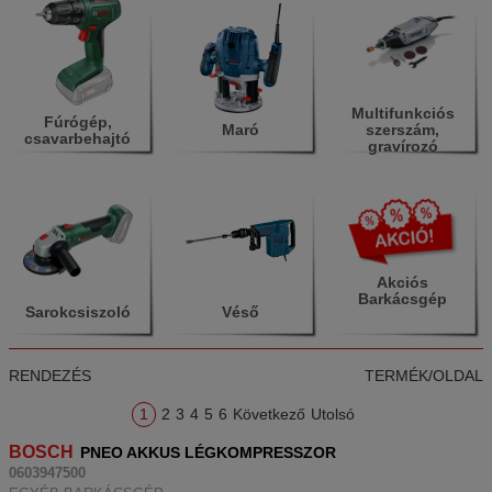
Multifunkciós
Fúrógép,
Maró
szerszám,
csavarbehajtó
gravírozó
Akciós
Barkácsgép
Sarokcsiszoló
Véső
RENDEZÉS
TERMÉK/OLDAL
1
2
3
4
5
6
Következő
Utolsó
BOSCH
PNEO AKKUS LÉGKOMPRESSZOR
0603947500