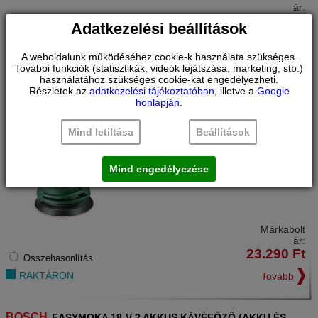
ár:
34.900
Ft
Összehasonlítás
Adatkezelési beállítások
RAKTÁRON
Tovább
A weboldalunk működéséhez cookie-k használata szükséges.
További funkciók (statisztikák, videók lejátszása, marketing, stb.)
használatához szükséges cookie-kat engedélyezheti.
BOSCH
PEX 220 A EXCENTERCSISZOLÓ
Részletek az
adatkezelési tájékoztatóban
, illetve a
Google
0603378000
honlapján
.
EGYÉB BARKÁCSGÉP
1 kg
Súly:
Mind letiltása
Beállítások
Mind engedélyezése
Márkabolt
ár:
23.290
Ft
Összehasonlítás
RAKTÁRON
Tovább
BOSCH
EASYMOKA 18-V-2 AKKUS KÁVÉFŐZŐ (AKKU ÉS