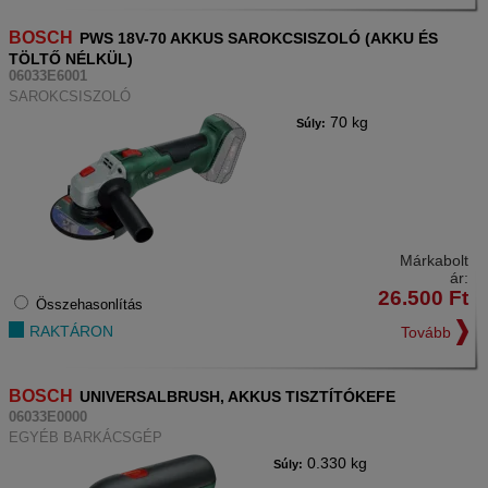
BOSCH
PWS 18V-70 AKKUS SAROKCSISZOLÓ (AKKU ÉS
TÖLTŐ NÉLKÜL)
06033E6001
SAROKCSISZOLÓ
70 kg
Súly:
Márkabolt
ár:
26.500
Ft
Összehasonlítás
RAKTÁRON
Tovább
BOSCH
UNIVERSALBRUSH, AKKUS TISZTÍTÓKEFE
06033E0000
EGYÉB BARKÁCSGÉP
0.330 kg
Súly: