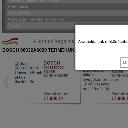
Névleges teljesítményfelvétel
Hőmérséklet
Levegőáram
A szerszám méretei (h x sz x m)
Tömeg
A termék forgalmazása a magyarországi márk
A weboldalunk működéséhez c
BOSCH 06032A6020 TERMÉKÜNKHÖZ HASONLÓ TERM
Mi
BOSCH
BOSC
06033E0000
06039472
EGYÉB
EGYÉB
BARKÁCSGÉP
BARKÁC
Márkabolt ár:
Márkabol
17.900 Ft
17.900 