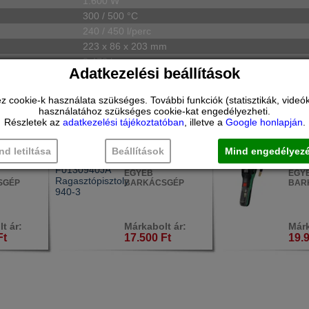
1.600 W
300 / 500 °C
240 / 450 l/perc
223 x 86 x 203 mm
0,470 kg
Adatkezelési beállítások
aképviselet hivatalos jótállási feltételeivel történik.
ookie-k használata szükséges. További funkciók (statisztikák, videók 
használatához szükséges cookie-kat engedélyezheti.
ÉKEK:
Részletek az
adatkezelési tájékoztatóban
, illetve a
Google honlapján
.
nd letiltása
Beállítások
Mind engedélyez
H
DREMEL
BO
00
F0130940JA
0603
EGYÉB
EGY
SGÉP
BARKÁCSGÉP
BAR
t ár:
Márkabolt ár:
Márk
Ft
17.500 Ft
19.