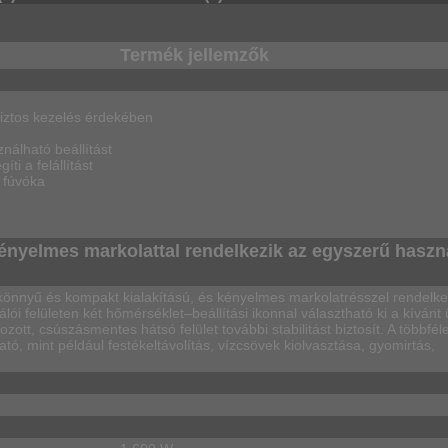
Termék jellemzők
biztos kezelés érdekében
nálható beállítást
ti a felállítást
 fúvóka
ényelmes markolattal rendelkezik az egyszerű haszn
önnyű és kompakt kialakítású, és kényelmes markolatrésszel rendelke
i felületen két hőmérséklet–beállítási ikonnal választható ki a kívá
tt, csúszásmentes hátsó felület további stabilitást biztosít. A többfél
, mint például festékeltávolítás, vízcsövek kiolvasztása, gyomirtás,