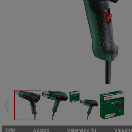
Info
Adatok
Vélemény (0)
Videók 