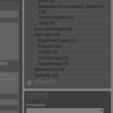
Maró (5)
Multifunkciós szerszám, gravírozó
(11)
Sarokcsiszoló (11)
Véső (3)
Ipari takarítógép (9)
Kerti gép (45)
Egyéb kerti gép (12)
Fűnyíró (14)
Fűrész (5)
Sövényvágó (8)
álat
Szegélyvágó (6)
Mérőműszer (7)
zik az
Tartozék (25)
nt üzemmód
Tűzhely (1)
e
SZŰRŐ
Kategóriák