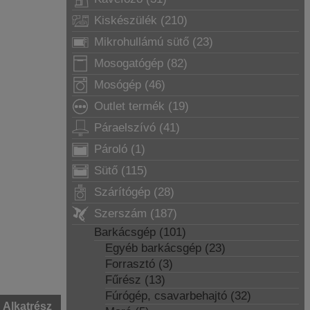
Kiskészülék (210)
Mikrohullámú sütő (23)
Mosogatógép (82)
Mosógép (46)
Outlet termék (19)
Páraelszívó (41)
Pároló (1)
Sütő (115)
Szárítógép (28)
Szerszám (187)
Barkácsgép (101)
Egyéb barkácsgép (23)
Forrasztó (3)
Fűrész (13)
Fúrógép, csavarbehajtó (32)
Alkatrész