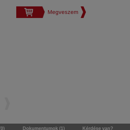
Megveszem
(0)
Dokumentumok (1)
Kérdése van?