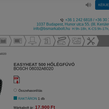
KÉRJ
+36 1 242 6818
/
+36 30 
1037 Budapest, Hunor utca 55. (III. Kerüle
info@bsmarkabolt.hu
H:9h-18h, K-CS:9h-17h
A6020
EASYHEAT 500 HŐLÉGFÚVÓ
BOSCH
06032A6020
Összehasonlítás
RAKTÁRON
1 db
17.900
Ft
Márkabolt ár: