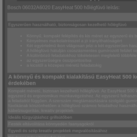
Bosch 06032A6020 EasyHeat 500 hőlégfúvó leírás:
Egyszerűen használható, biztonságosan kezelhető hőlégfúvó
Könnyű, kompakt felépítés és kis méret az egyszerű és 
Kényelmes markolatrésszel a jó irányíthatóságért
Két egyértelmű ikon világosan jelzi a két egyszerűen hasz
A hőlégfúvó hátulján csúszásmentes gumírozott felület segí
A különböző feladatokhoz tökéletesen megfelelő többféle
az egyszerűségre összpontosítva
a kicsitől a közepes méretű feladatokig
A könnyű és kompakt kialakítású EasyHeat 500 k
érdekében
Kompakt méretű, biztosan kezelhető hőlégfúvó. Az EasyHeat 500 k
egyszerű és ergonomikus munkavégzéshez. Az egyszerű felhasználó
a feladattól függően. A szerszám megtámasztására szolgáló gumírozo
fúvókának köszönhetően a hőlégfúvó számos feladathoz használható
kábelzsugorítás, kreatív projektek.
Ideális tűzgyújtáshoz grillsütőben
Festék eltávolítása könnyedén faanyagokról
Egyedi és szép kreatív projektek megvalósításához