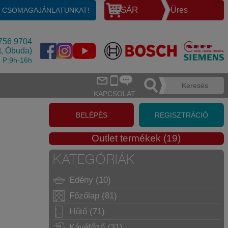
KOSÁR
Üres
E CSOMAGAJÁNLATUNKAT!
756 9704
t, Óbuda)
, P:9h-16h
KAPCSOLAT
BELÉPÉS
REGISZTRÁCIÓ
Outlet termékek (19)
KATEGÓRIÁK
Edény (10)
Főzőlap (81)
Hűtő (71)
Kávéfőző (31)