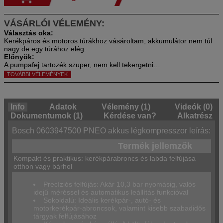
VÁSÁRLÓI VÉLEMÉNY:
Kerékpáros és motoros túrákhoz vásároltam, akkumulátor nem túl
nagy de egy túrához elég.
A pumpafej tartozék szuper, nem kell tekergetni…
TOVÁBBI VÉLEMÉNYEK
Info
Adatok
Vélemény (1)
Videók (0)
Dokumentumok (1)
Kérdése van?
Alkatrész
Bosch 0603947500 PNEO akkus légkompresszor leírás:
Termék jellemzők
Kompakt és praktikus: kerékpárabroncs és labda felfújása
otthon vagy bárhol
Precíziós felfújás: Akár 10,3 bar nyomásig, valós
idejű méréssel és automatikus leállítás funkcióval
Sokoldalú: Ideális kerékpár-, autó- és
motorkerékpár-abroncsok, valamint kisebb szabadidős
tárgyak felfújásához