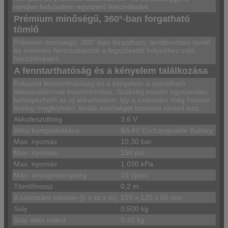
minden helyzetben egyszerű használatért
Prémium minőségű, 360°-ban forgatható
tömlő
Prémium minőségű, 360°-ban forgatható, textilborítású tömlő
és menetes fémcsatlakozó a legszűkebb helyekhez való
hozzáférésért.
A fenntarthatóság és a kényelem találkozása
Fokozott fenntarthatóság és a kényelem a cserélhető
akkumulátornak köszönhetően. Szükség esetén egyszerűen
behelyezhető az új akkumulátor, így a szerszám még hosszú
évekig megbízható, kiváló minőséget biztosító társad lesz.
Akkufeszültség
3,6 V
Akku kompatibilitása
BA 4V Exchangeable Battery
Max. nyomás
10,30 bar
Max. nyomás
150 psi
Max. nyomás
1.030 kPa
Max. anyagmennyiség
10 l/perc
Tömlőhossz
0,2 m
A szerszám méretei (h x sz x m)
215 x 120 x 85 mm
Súly
0,500 kg
Súly akku nélkül
0,40 kg