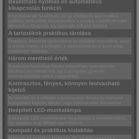
Beállítható nyomás és automatikus
kikapcsolás funkció
A nyomásérték beállítható, és az intelligens automatikus
leállítási funkciónak köszönhetően a pumpa a beállított érték
elérésekor kikapcsol, így optimális felfújást biztosít.
A tartozékok praktikus tárolása
Praktikus, beépített tárolórekesz az átalakító tartozékok, azaz
a presta szelep, a szeleptű, a labdaszelep és a quick snap
csatlakozó számára.
Három menthető érték
A memória funkcióval három választható nyomásérték
tárolható és hívható elő, így a pumpálás gyorsan,
nyomásbeállítás nélkül elvégezhető.
Kontrasztos, fényes, könnyen leolvasható
kijelző
Az aktuális és a célérték a kontrasztos, fényes és könnyen
leolvasható kijelzőn látható nagy betűmérettel, két sorban
Beépített LED-munkalámpa
A beépített LED-munkalámpa megvilágítja a munkaterületet,
így sötétben is jó láthatóságot biztosít.
Kompakt és praktikus kialakítás
Kompakt és praktikus kialakítás 20°-os dőlésszöggel a