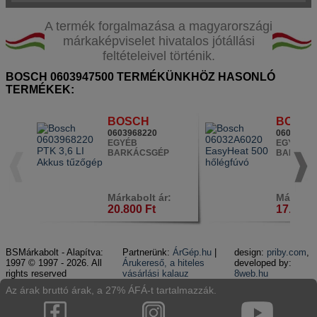
A termék forgalmazása a magyarországi
márkaképviselet hivatalos jótállási
feltételeivel történik.
BOSCH 0603947500 TERMÉKÜNKHÖZ HASONLÓ
TERMÉKEK:
BOSCH
BOSC
0603968220
06032A60
EGYÉB
EGYÉB
BARKÁCSGÉP
BARKÁC
Márkabolt ár:
Márkabol
20.800 Ft
17.900 
BSMárkabolt - Alapítva:
Partnerünk:
ÁrGép.hu
|
design:
priby.com
,
1997 © 1997 - 2026. All
Árukereső, a hiteles
developed by:
rights reserved
vásárlási kalauz
8web.hu
Az árak bruttó árak, a 27% ÁFÁ-t tartalmazzák.