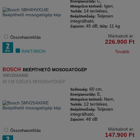
C,
Energiaosztály:
Igen,
Melegvízre köthető:
14 terítékes,
Teríték:
Teljesen
Beépíthetőség:
integrálható,
45 dB,
11 kg
Zajszint:
Súly:
Márkabolt ár:
Összehasonlítás
226.900
Ft
RAKTÁRON
Tovább
BOSCH
BEÉPÍTHETŐ MOSOGATÓGÉP
SMV25AX06E
60 CM SZÉLES MOSOGATÓGÉP
60 cm,
Szélesség:
E,
Energiaosztály:
Nem,
Melegvízre köthető:
12 terítékes,
Teríték:
Teljesen
Beépíthetőség:
integrálható,
48 dB
Zajszint:
Márkabolt ár:
Összehasonlítás
147.900
Ft