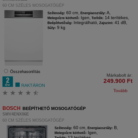
60 CM SZÉLES MOSOGATÓGÉP
60 cm,
A,
Szélesség:
Energiaosztály:
Igen,
14 terítékes,
Melegvízre köthető:
Teríték:
Integrálható,
41 dB,
Beépíthetőség:
Zajszint:
9 kg
Súly:
Összehasonlítás
Márkabolt ár:
249.900
Ft
RAKTÁRON
Tovább
BOSCH
BEÉPÍTHETŐ MOSOGATÓGÉP
SMV4ENX06E
60 CM SZÉLES MOSOGATÓGÉP
60 cm,
B,
Szélesség:
Energiaosztály:
Igen,
Melegvízre köthető:
13 terítékes,
Teríték: