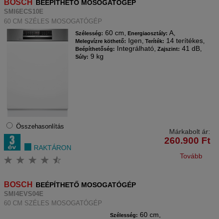
BOSCH
BEÉPÍTHETŐ MOSOGATÓGÉP
SMI6ECS10E
60 CM SZÉLES MOSOGATÓGÉP
60 cm,
A,
Szélesség:
Energiaosztály:
Igen,
14 terítékes,
Melegvízre köthető:
Teríték:
Integrálható,
41 dB,
Beépíthetőség:
Zajszint:
9 kg
Súly:
Összehasonlítás
Márkabolt ár:
260.900
Ft
RAKTÁRON
Tovább
BOSCH
BEÉPÍTHETŐ MOSOGATÓGÉP
SMI4EVS04E
60 CM SZÉLES MOSOGATÓGÉP
60 cm,
Szélesség: