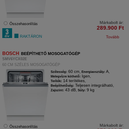
Márkabolt ár:
Összehasonlítás
289.900
Ft
RAKTÁRON
Tovább
BOSCH
BEÉPÍTHETŐ MOSOGATÓGÉP
SMV6YCX02E
60 CM SZÉLES MOSOGATÓGÉP
60 cm,
A,
Szélesség:
Energiaosztály:
Igen,
Melegvízre köthető:
14 terítékes,
Teríték:
Teljesen integrálható,
Beépíthetőség:
43 dB,
9 kg
Zajszint:
Súly:
Márkabolt ár:
Összehasonlítás