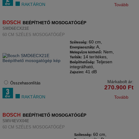
RAKTÁRON
Tovább
BOSCH
BEÉPÍTHETŐ MOSOGATÓGÉP
SMD6ECX21E
60 CM SZÉLES MOSOGATÓGÉP
60 cm,
Szélesség:
A,
Energiaosztály:
Nem,
Melegvízre köthető:
14 terítékes,
Teríték:
Teljesen
Beépíthetőség:
integrálható,
41 dB
Zajszint:
Márkabolt ár:
Összehasonlítás
270.900
Ft
RAKTÁRON
Tovább
BOSCH
BEÉPÍTHETŐ MOSOGATÓGÉP
SMV4EVX04E
60 CM SZÉLES MOSOGATÓGÉP
60 cm,
Szélesség: