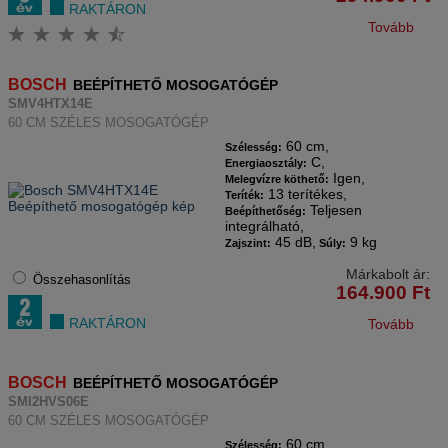
RAKTÁRON
Tovább
BOSCH
BEÉPÍTHETŐ MOSOGATÓGÉP
SMV4HTX14E
60 CM SZÉLES MOSOGATÓGÉP
60 cm,
Szélesség:
C,
Energiaosztály:
Igen,
Melegvízre köthető:
13 terítékes,
Teríték:
Teljesen
Beépíthetőség:
integrálható,
45 dB,
9 kg
Zajszint:
Súly:
Márkabolt ár:
Összehasonlítás
164.900
Ft
RAKTÁRON
Tovább
BOSCH
BEÉPÍTHETŐ MOSOGATÓGÉP
SMI2HVS06E
60 CM SZÉLES MOSOGATÓGÉP
60 cm,
Szélesség: