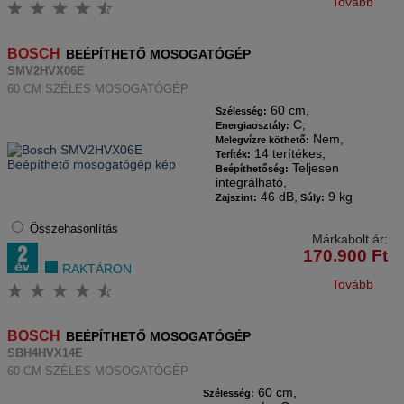
Tovább
BOSCH
BEÉPÍTHETŐ MOSOGATÓGÉP
SMV2HVX06E
60 CM SZÉLES MOSOGATÓGÉP
60 cm,
Szélesség:
C,
Energiaosztály:
Nem,
Melegvízre köthető:
14 terítékes,
Teríték:
Teljesen
Beépíthetőség:
integrálható,
46 dB,
9 kg
Zajszint:
Súly:
Összehasonlítás
Márkabolt ár:
170.900
Ft
RAKTÁRON
Tovább
BOSCH
BEÉPÍTHETŐ MOSOGATÓGÉP
SBH4HVX14E
60 CM SZÉLES MOSOGATÓGÉP
60 cm,
Szélesség: