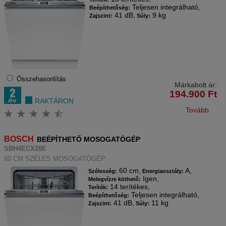
Teljesen integrálható,
Beépíthetőség:
41 dB,
9 kg
Zajszint:
Súly:
Összehasonlítás
Márkabolt ár:
194.900
Ft
RAKTÁRON
Tovább
BOSCH
BEÉPÍTHETŐ MOSOGATÓGÉP
SBH4ECX28E
60 CM SZÉLES MOSOGATÓGÉP
60 cm,
A,
Szélesség:
Energiaosztály:
Igen,
Melegvízre köthető:
14 terítékes,
Teríték:
Teljesen integrálható,
Beépíthetőség:
41 dB,
11 kg
Zajszint:
Súly: