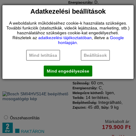
D,
Energiaosztály:
Igen,
Melegvízre köthető:
Adatkezelési beállítások
13 terítékes,
Teríték:
Integrálható,
Beépíthetőség:
45 dB,
9 kg
Zajszint:
Súly:
A weboldalunk működéséhez cookie-k használata szükséges.
További funkciók (statisztikák, videók lejátszása, marketing, stb.)
Márkabolt ár:
használatához szükséges cookie-kat engedélyezheti.
Összehasonlítás
199.900
Ft
Részletek az
adatkezelési tájékoztatóban
, illetve a
Google
honlapján
.
RAKTÁRON
Tovább
Mind letiltása
Beállítások
BOSCH
BEÉPÍTHETŐ MOSOGATÓGÉP
SMI4HVS14E
Mind engedélyezése
60 CM SZÉLES MOSOGATÓGÉP
60 cm,
Szélesség:
C,
Energiaosztály:
Igen,
Melegvízre köthető:
14 terítékes,
Teríték:
Integrálható,
Beépíthetőség:
45 dB,
9 kg
Zajszint:
Súly:
Összehasonlítás
Márkabolt ár:
179.900
Ft
RAKTÁRON