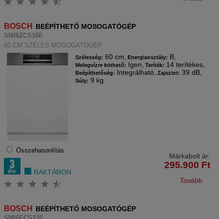
BOSCH
BEÉPÍTHETŐ MOSOGATÓGÉP
SMI6ZCS16E
60 CM SZÉLES MOSOGATÓGÉP
60 cm,
B,
Szélesség:
Energiaosztály:
Igen,
14 terítékes,
Melegvízre köthető:
Teríték:
Integrálható,
39 dB,
Beépíthetőség:
Zajszint:
9 kg
Súly:
Összehasonlítás
Márkabolt ár:
295.900
Ft
RAKTÁRON
Tovább
BOSCH
BEÉPÍTHETŐ MOSOGATÓGÉP
SMI6ECS12E