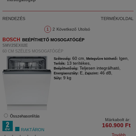
RENDEZÉS
TERMÉK/OLDAL
1
2
Következő
Utolsó
BOSCH
BEÉPÍTHETŐ MOSOGATÓGÉP
SMV25EX02E
60 CM SZÉLES MOSOGATÓGÉP
60 cm,
Igen,
Szélesség:
Melegvízre köthető:
13 terítékes,
Teríték:
Teljesen integrálható,
Beépíthetőség:
E,
46 dB,
Energiaosztály:
Zajszint:
9 kg
Súly:
Összehasonlítás
Márkabolt ár:
160.900
Ft
RAKTÁRON
Tovább