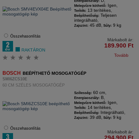
D,
Energiaosztály:
Igen,
Melegvízre köthető:
13 terítékes,
Teríték:
Teljesen
Beépíthetőség:
integrálható,
45 dB,
9 kg
Zajszint:
Súly:
Összehasonlítás
Márkabolt ár:
189.900
Ft
RAKTÁRON
Tovább
BOSCH
BEÉPÍTHETŐ MOSOGATÓGÉP
SMI6ZCS10E
60 CM SZÉLES MOSOGATÓGÉP
60 cm,
Szélesség:
B,
Energiaosztály:
Igen,
Melegvízre köthető:
14 terítékes,
Teríték:
Integrálható,
Beépíthetőség:
39 dB,
9 kg
Zajszint:
Súly:
Összehasonlítás
Márkabolt ár:
294.900
Ft