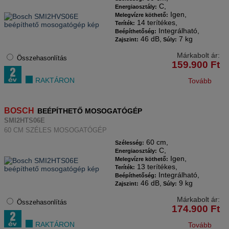
C,
Energiaosztály:
Igen,
Melegvízre köthető:
14 terítékes,
Teríték:
Integrálható,
Beépíthetőség:
46 dB,
7 kg
Zajszint:
Súly:
Márkabolt ár:
Összehasonlítás
159.900
Ft
RAKTÁRON
Tovább
BOSCH
BEÉPÍTHETŐ MOSOGATÓGÉP
SMI2HTS06E
60 CM SZÉLES MOSOGATÓGÉP
60 cm,
Szélesség:
C,
Energiaosztály:
Igen,
Melegvízre köthető:
13 terítékes,
Teríték:
Integrálható,
Beépíthetőség:
46 dB,
9 kg
Zajszint:
Súly:
Márkabolt ár:
Összehasonlítás
174.900
Ft
RAKTÁRON
Tovább