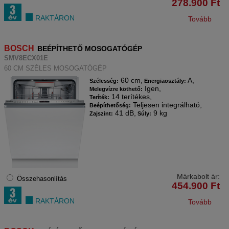
278.900
Ft
RAKTÁRON
Tovább
BOSCH
BEÉPÍTHETŐ MOSOGATÓGÉP
SMV8ECX01E
60 CM SZÉLES MOSOGATÓGÉP
60 cm,
A,
Szélesség:
Energiaosztály:
Igen,
Melegvízre köthető:
14 terítékes,
Teríték:
Teljesen integrálható,
Beépíthetőség:
41 dB,
9 kg
Zajszint:
Súly:
Márkabolt ár:
Összehasonlítás
454.900
Ft
RAKTÁRON
Tovább