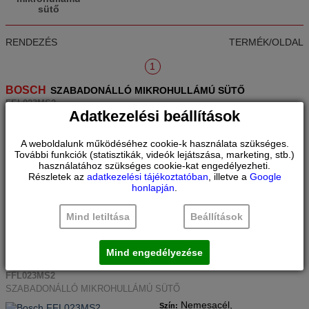
sütő
RENDEZÉS
TERMÉK/OLDAL
1
BOSCH
SZABADONÁLLÓ MIKROHULLÁMÚ SÜTŐ
FEL023MS2
Adatkezelési beállítások
SZABADONÁLLÓ MIKROHULLÁMÚ SÜTŐ
Nemesacél,
Szín:
A weboldalunk működéséhez cookie-k használata szükséges.
Balos,
20 l,
Ajtónyitás:
Térfogat:
További funkciók (statisztikák, videók lejátszása, marketing, stb.)
12 kg
Súly:
használatához szükséges cookie-kat engedélyezheti.
Részletek az
adatkezelési tájékoztatóban
, illetve a
Google
Márkabolt
honlapján
.
ár:
94.900
Ft
Összehasonlítás
Mind letiltása
Beállítások
RAKTÁRON
Tovább
Mind engedélyezése
BOSCH
SZABADONÁLLÓ MIKROHULLÁMÚ SÜTŐ
FFL023MS2
SZABADONÁLLÓ MIKROHULLÁMÚ SÜTŐ
Nemesacél,
Szín: