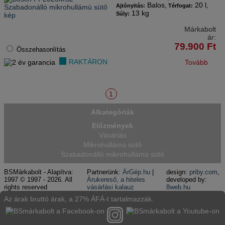
Balos,
20 l,
Ajtónyitás:
Térfogat:
13 kg
Súly:
Márkabolt
ár:
79.900
Ft
Összehasonlítás
RAKTÁRON
Tovább
1
Alkategóriák
Előzmények
Vásárlás
Mikrohullámú sütő
Szabadonálló mikrohullámú sütő
BSMárkabolt - Alapítva:
Partnerünk:
ÁrGép.hu
|
design:
priby.com
,
1997 © 1997 - 2026. All
Árukereső, a hiteles
developed by:
rights reserved
vásárlási kalauz
8web.hu
Az árak bruttó árak, a 27% ÁFÁ-t tartalmazzák.