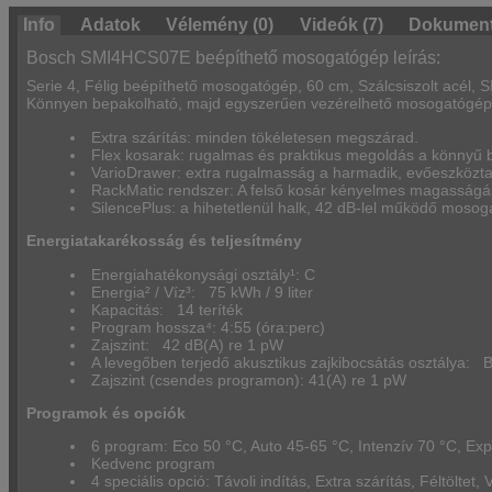
Info
Adatok
Vélemény (0)
Videók (7)
Dokument
Bosch SMI4HCS07E beépíthető mosogatógép leírás:
Serie 4, Félig beépíthető mosogatógép, 60 cm, Szálcsiszolt acél
Könnyen bepakolható, majd egyszerűen vezérelhető mosogatógép
Extra szárítás: minden tökéletesen megszárad.
Flex kosarak: rugalmas és praktikus megoldás a könnyű 
VarioDrawer: extra rugalmasság a harmadik, evőeszköztar
RackMatic rendszer: A felső kosár kényelmes magasságáll
SilencePlus: a hihetetlenül halk, 42 dB-lel működő mosog
Energiatakarékosság és teljesítmény
Energiahatékonysági osztály¹: C
Energia² / Víz³: 75 kWh / 9 liter
Kapacitás: 14 teríték
Program hossza⁴: 4:55 (óra:perc)
Zajszint: 42 dB(A) re 1 pW
A levegőben terjedő akusztikus zajkibocsátás osztálya: 
Zajszint (csendes programon): 41(A) re 1 pW
Programok és opciók
6 program: Eco 50 °C, Auto 45-65 °C, Intenzív 70 °C, E
Kedvenc program
4 speciális opció: Távoli indítás, Extra szárítás, Féltöltet