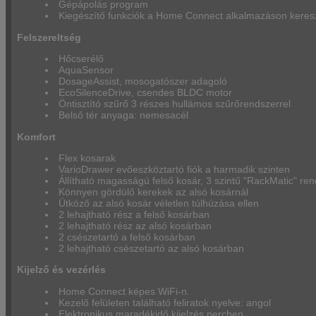
Gépápolás program
Kiegészítő funkciók a Home Connect alkalmazáson keresz
Felszereltség
Hőcserélő
AquaSensor
DosageAssist, mosogatószer adagoló
EcoSilenceDrive, csendes BLDC motor
Öntisztító szűrő 3 részes hullámos szűrőrendszerrel
Belső tér anyaga: nemesacél
Komfort
Flex kosarak
VarioDrawer evőeszköztartó fiók a harmadik szinten
Állítható magasságú felső kosár, 3 szintű "RackMatic" ren
Könnyen gördülő kerekek az alsó kosárnál
Ütköző az alsó kosár véletlen túlhúzása ellen
2 lehajtható rész a felső kosárban
2 lehajtható rész az alsó kosárban
2 csészetartó a felső kosárban
2 lehajtható csészetartó az alsó kosárban
Kijelző és vezérlés
Home Connect képes WiFi-n.
Kezelő felületen található feliratok nyelve: angol
Elektronikus maradékidő kijelzés percben