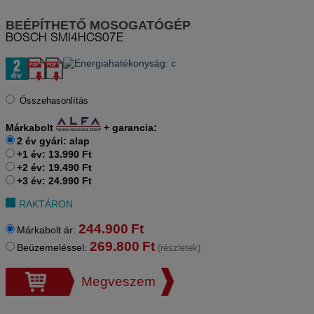
BEÉPÍTHETŐ MOSOGATÓGÉP
BOSCH
SMI4HCS07E
Összehasonlítás
Márkabolt
+
garancia:
2 év gyári: alap
+1 év: 13.990 Ft
+2 év: 19.490 Ft
+3 év: 24.990 Ft
RAKTÁRON
244.900
Ft
Márkabolt ár:
269.800
Ft
Beüzemeléssel:
(részletek)
Megveszem