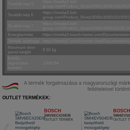
https://media3.bsh-
További kép 5
group.com/Product_Shots/3000x3000/25429
https://media3.bsh-
További kép 6
group.com/Product_Shots/3000x3000/2018
https://media3.bsh-
További kép 7
group.com/Product_Shots/3000x3000/2018
Energiacímke
https://media3.bosch-home.com/Documents/e
Termék adatlapja
https://media3.bosch-home.com/Documents/e
Maximum door
8.50 kg
panel weight
EPREL
registration
2204184
number
A termék forgalmazása a magyarországi márkak
feltételeivel történi
OUTLET TERMÉKEK:
BOSCH
BOSC
SMV6ECX20E/B
SMI4EVS0
OUTLET TERMÉK
OUTLET 