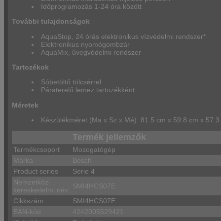
Időprogramozás 1-24 óra között
További tulajdonságok
AquaStop, 24 órás elektronikus vízvédelmi rendszer*
Elektronikus nyomógombzár
AquaMix, üvegvédelmi rendszer
Tartozékok
Sóbetöltő tölcsérrel
Páraterelő lemez tartozékként
Méretek
Készülékméret (Ma x Sz x Mé): 81.5 cm x 59.8 cm x 57.
Termék jellemzők
Termékcsoport
Mosogatógép
Márka
Bosch
Product series
Serie 4
Nemzetközi
SMI4HCS07E
kereskedelmi név
Cikkszám
SMI4HCS07E
EAN-kód
4242005529421