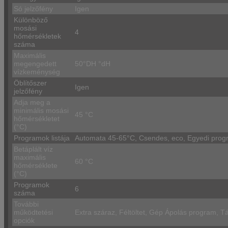
Só jelzőfény
Igen
Különböző
mosási
4
hőmérsékletek
száma
Maximális
megengedett
50°DH °dH
vízkeménység
Öblítőszer
Igen
jelzőfény
Adja meg a
minimális mosási
45 °C
hőmérsékletet
(°C)
Programok listája
Automata 45-65°C, Csendes, eco, Egyedi progr
Betáplált víz
maximális
60 °C
hőmérséklete
(°C)
Programok
6
száma
További
működtetési
Extra száraz, Féltöltet, Gép Ápolás program, Tá
opciók