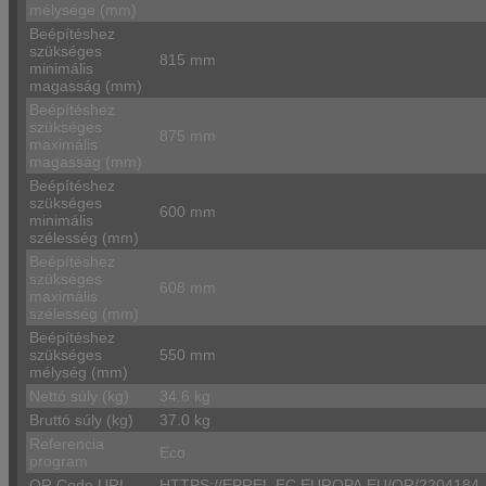
mélysége (mm)
Beépítéshez
szükséges
815 mm
minimális
magasság (mm)
Beépítéshez
szükséges
875 mm
maximális
magasság (mm)
Beépítéshez
szükséges
600 mm
minimális
szélesség (mm)
Beépítéshez
szükséges
608 mm
maximális
szélesség (mm)
Beépítéshez
szükséges
550 mm
mélység (mm)
Nettó súly (kg)
34.6 kg
Bruttó súly (kg)
37.0 kg
Referencia
Eco
program
QR Code URL
HTTPS://EPREL.EC.EUROPA.EU/QR/2204184