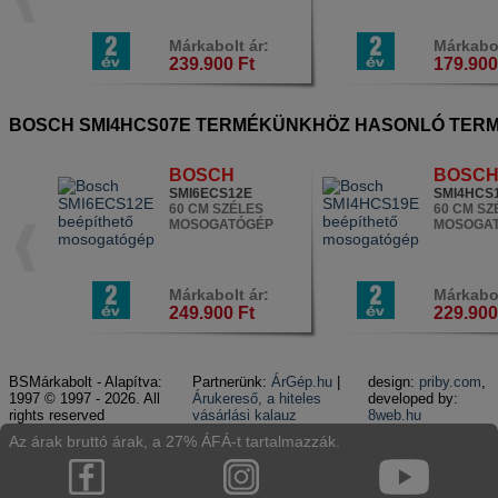
Márkabolt ár:
Márkabol
239.900 Ft
179.900
BOSCH SMI4HCS07E TERMÉKÜNKHÖZ HASONLÓ TER
BOSCH
BOSC
SMI6ECS12E
SMI4HCS
60 CM SZÉLES
60 CM SZ
MOSOGATÓGÉP
MOSOGA
Márkabolt ár:
Márkabol
249.900 Ft
229.900
BSMárkabolt - Alapítva:
Partnerünk:
ÁrGép.hu
|
design:
priby.com
,
1997 © 1997 - 2026. All
Árukereső, a hiteles
developed by:
rights reserved
vásárlási kalauz
8web.hu
Az árak bruttó árak, a 27% ÁFÁ-t tartalmazzák.