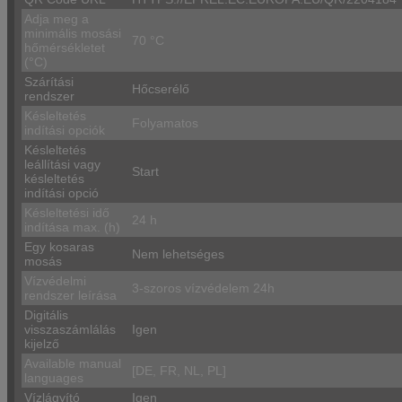
Adja meg a
minimális mosási
70 °C
hőmérsékletet
(°C)
Szárítási
Hőcserélő
rendszer
Késleltetés
Folyamatos
indítási opciók
Késleltetés
leállítási vagy
Start
késleltetés
indítási opció
Késleltetési idő
24 h
indítása max. (h)
Egy kosaras
Nem lehetséges
mosás
Vízvédelmi
3-szoros vízvédelem 24h
rendszer leírása
Digitális
visszaszámlálás
Igen
kijelző
Available manual
[DE, FR, NL, PL]
languages
Vízlágyító
Igen