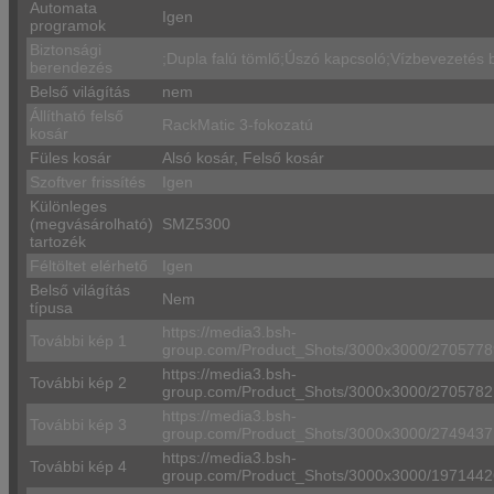
Automata
Igen
programok
Biztonsági
;Dupla falú tömlő;Úszó kapcsoló;Vízbevezetés 
berendezés
Belső világítás
nem
Állítható felső
RackMatic 3-fokozatú
kosár
Füles kosár
Alsó kosár, Felső kosár
Szoftver frissítés
Igen
Különleges
(megvásárolható)
SMZ5300
tartozék
Féltöltet elérhető
Igen
Belső világítás
Nem
típusa
https://media3.bsh-
További kép 1
group.com/Product_Shots/3000x3000/27057
https://media3.bsh-
További kép 2
group.com/Product_Shots/3000x3000/27057
https://media3.bsh-
További kép 3
group.com/Product_Shots/3000x3000/27494
https://media3.bsh-
További kép 4
group.com/Product_Shots/3000x3000/197144