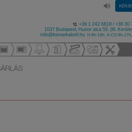
KÉRJ
+36 1 242 6818
/
+36 30 
1037 Budapest, Hunor utca 55. (III. Kerüle
info@bsmarkabolt.hu
H:9h-18h, K-CS:9h-17h
SÁRLÁS