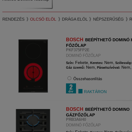
RENDEZÉS
OLCSÓ ELÖL
DRÁGA ELÖL
NÉPSZERŰSÉG
BOSCH
BEÉPÍTHETŐ DOMINÓ 
FŐZŐLAP
PKF375FP2E
DOMINÓ FŐZŐLAP
Fekete,
Nem,
Szín:
Keretes:
Szélesség
Nem,
Nem,
Gáz üzemű:
Páraelszívóval:
Összehasonlítás
RAKTÁRON
BOSCH
BEÉPÍTHETŐ DOMINO
GÁZFŐZŐLAP
PRB3A6I40
DOMINÓ FŐZŐLAP