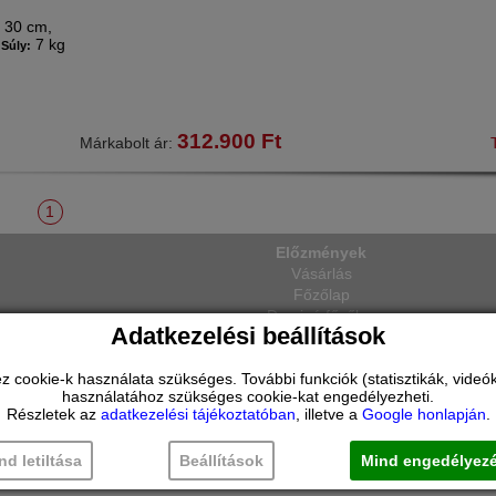
30 cm,
:
7 kg
Súly:
312.900
Ft
Márkabolt ár:
1
Előzmények
Vásárlás
Főzőlap
Dominó főzőlap
Adatkezelési beállítások
ookie-k használata szükséges. További funkciók (statisztikák, videók 
használatához szükséges cookie-kat engedélyezheti.
Részletek az
adatkezelési tájékoztatóban
, illetve a
Google honlapján
.
nd letiltása
Beállítások
Mind engedélyez