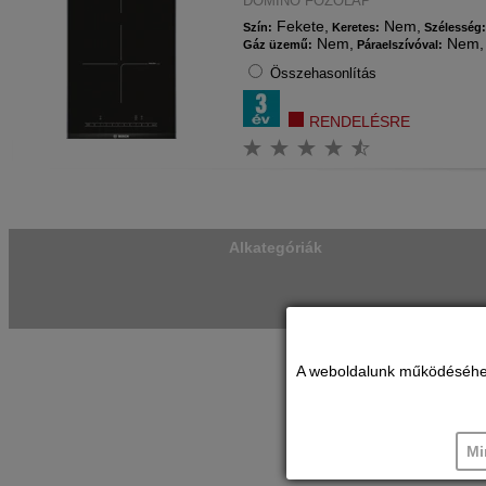
DOMINÓ FŐZŐLAP
Fekete,
Nem,
Szín:
Keretes:
Szélesség
Nem,
Nem,
Gáz üzemű:
Páraelszívóval:
Összehasonlítás
RENDELÉSRE
Alkategóriák
A weboldalunk működéséhez c
Mi