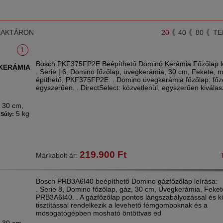
RAKTÁRON
20
40
80
TE
1
Bosch PKF375FP2E Beépíthető Dominó Kerámia Főzőlap le
KERÁMIA
. Serie | 6, Domino főzőlap, üvegkerámia, 30 cm, Fekete, 
építhető, PKF375FP2E. . Domino üvegkerámia főzőlap: főzé
egyszerűen. . DirectSelect: közvetlenül, egyszerűen kiválas
30 cm,
:
5 kg
Súly:
219.900
Ft
Márkabolt ár:
Bosch PRB3A6I40 beépíthető Domino gázfőzőlap leírása:
. Serie 8, Domino főzőlap, gáz, 30 cm, Üvegkerámia, Feket
PRB3A6I40. . A gázfőzőlap pontos lángszabályozással és 
tisztítással rendelkezik a levehető fémgomboknak és a
mosogatógépben mosható öntöttvas ed