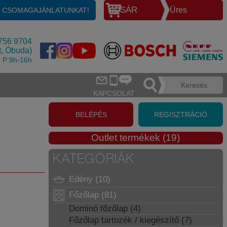
KOSÁR
Üres
E CSOMAGAJÁNLATUNKAT!
756 9704
t, Óbuda)
, P:9h-16h
KAPCSOLAT
BELÉPÉS
REGISZTRÁCIÓ
Outlet termékek (19)
KATEGÓRIÁK
Edény (10)
Főzőlap (81)
Dominó főzőlap (4)
Főzőlap tartozék / kiegészítő (7)