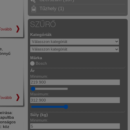
Tűzhely (1)
SZŰRŐ
Tovább
Kategóriák
e,
könnyű
Márka
Bosch
Ár
Minimum:
Maximum:
Tovább
eírása:
Súly (kg)
kapultba
Minimum:
ztonságos
t: köz