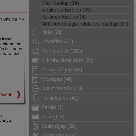
Gáz főzőlap (14)
Indukciós főzőlap (35)
Kerámia főzőlap (4)
RMÉK/OLDAL
Neff flex design indukciós főzőlap (17)
Hűtő (71)
írása:
Kávéfőző (31)
munkapultba
s tisztán és
Kiskészülék (210)
ztható főző
Mikrohullámú sütő (23)
Mosogatógép (82)
Mosógép (46)
Outlet termék (19)
Tovább
Páraelszívó (41)
Pároló (1)
e,
Sütő (115)
könnyű
Szárítógép (28)
Szerszám (187)