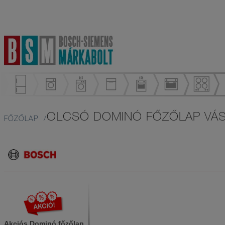
OLCSÓ DOMINÓ FŐZŐLAP VÁ
FŐZŐLAP
Akciós Dominó főzőlap