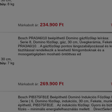
30 cm,
:
8 kg
Súly:
234.900
Ft
Márkabolt ár:
Bosch PRA3A6I10 beépíthető Domino gázfőzőlap leírása:
. Serie 8, Domino főzőlap, gáz, 30 cm, Üvegkerámia, Feket
PRA3A6I10. . A gázfőzőlap pontos lángszabályozással és 
tisztítással rendelkezik a levehető fémgomboknak és a
mosogatógépben mosható öntöttvas ed
30 cm,
:
7 kg
Súly:
269.900
Ft
Márkabolt ár:
Bosch PIB375FB1E Beépíthető Dominó Indukciós Főzőlap l
. Serie | 6, Domino főzőlap, indukciós, 30 cm, Fekete, mun
építhető, PIB375FB1E. . Az indukciós főzőlap: Gyors és bi
főzés – minimális energiafelhasználás mellett. . DirectSelec