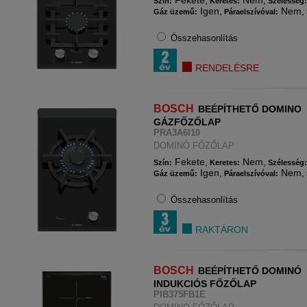
Fekete,
Nem,
Szín:
Keretes:
Szélesség
Igen,
Nem,
Gáz üzemű:
Páraelszívóval:
Összehasonlítás
RENDELÉSRE
BOSCH
BEÉPÍTHETŐ DOMINO
GÁZFŐZŐLAP
PRA3A6I10
DOMINÓ FŐZŐLAP
Fekete,
Nem,
Szín:
Keretes:
Szélesség
Igen,
Nem,
Gáz üzemű:
Páraelszívóval:
Összehasonlítás
RAKTÁRON
BOSCH
BEÉPÍTHETŐ DOMINÓ
INDUKCIÓS FŐZŐLAP
PIB375FB1E