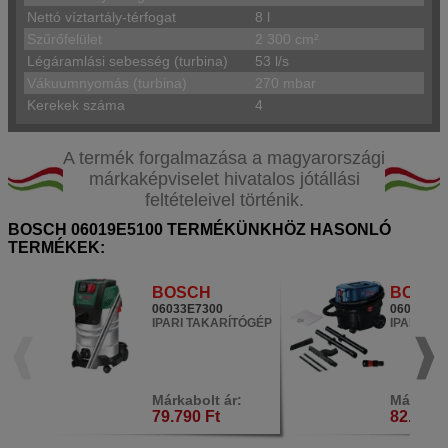
Nettó víztartály-térfogat
8 l
Szűrőfelület
2 300 cm²
Légáramlási sebesség (turbina)
53 l/s
Vákuumnyomás (turbina)
270 mbar
Kerekek száma
4
A termék forgalmazása a magyarországi
márkaképviselet hivatalos jótállási
feltételeivel történik.
BOSCH 06019E5100 TERMÉKÜNKHÖZ HASONLÓ
TERMÉKEK:
BOSCH
BOSC
06033E7300
060197C1
IPARI TAKARÍTÓGÉP
IPARI TA
Márkabolt ár:
Márkabol
79.790 Ft
82.900 