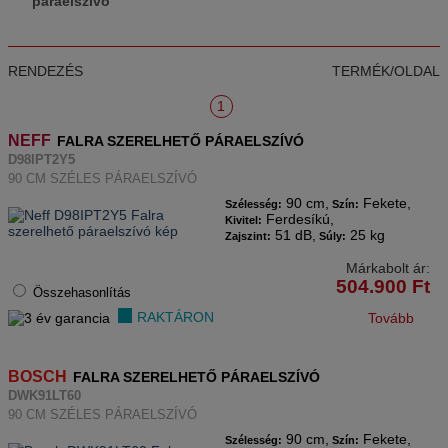
páraelszívó
RENDEZÉS
TERMÉK/OLDAL
1
NEFF
FALRA SZERELHETŐ PÁRAELSZÍVÓ
D98IPT2Y5
90 CM SZÉLES PÁRAELSZÍVÓ
90 cm,
Fekete,
Szélesség:
Szín:
Ferdesíkú,
Kivitel:
51 dB,
25 kg
Zajszint:
Súly:
Márkabolt ár:
504.900
Ft
Összehasonlítás
RAKTÁRON
Tovább
BOSCH
FALRA SZERELHETŐ PÁRAELSZÍVÓ
DWK91LT60
90 CM SZÉLES PÁRAELSZÍVÓ
90 cm,
Fekete,
Szélesség:
Szín: