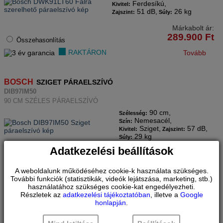
Ferdesíkú,
Kivitel:
51 dB,
26 kg
Zajszint:
Súly:
Márkabolt ár:
289.900
Ft
Összehasonlítás
RAKTÁRON
Tovább
BOSCH
SZIGET PÁRAELSZÍVÓ
DIB97IM50
90 CM SZÉLES PÁRAELSZÍVÓ
90 cm,
Szélesség:
Nemesacél,
Szín:
Sziget,
57 dB,
Kivitel:
Zajszint:
29 kg
Súly:
Adatkezelési beállítások
Márkabolt ár:
Összehasonlítás
277.900
Ft
RAKTÁRON
A weboldalunk működéséhez cookie-k használata szükséges.
Tovább
További funkciók (statisztikák, videók lejátszása, marketing, stb.)
használatához szükséges cookie-kat engedélyezheti.
Részletek az
adatkezelési tájékoztatóban
, illetve a
Google
honlapján
.
BOSCH
BEÉPÍTHETŐ DESIGN ELSZÍVÓ
DBB97DP60