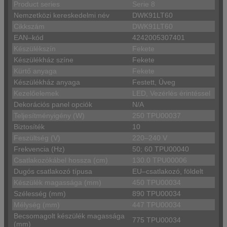
Product series
Serie 8
Nemzetközi kereskedelmi név
DWK91LT60
Cikkszám
DWK91LT60
EAN–kód
4242005307401
Készülékszín
Fekete
Készülékház színe
Fekete
Kürtő anyaga
Fekete
Készülékház anyaga
Festett, Üveg
Kezelőelemek
LED, Vezérlés érintéssel
Dekorációs panel opciók
N/A
Teljesítményigény (W)
250 TPU00037
Biztosíték
10
Feszültség (V)
220–240 V
Frekvencia (Hz)
50; 60 TPU00040
Csatlakozókábel hossza (cm)
130.0 TPU00006
Dugós csatlakozó típusa
EU–csatlakozó, földelt
Készülék magassága (mm)
450 TPU00034
Szélesség (mm)
890 TPU00034
Mélység (mm)
447 TPU00034
Becsomagolt készülék magassága
775 TPU00034
(mm)