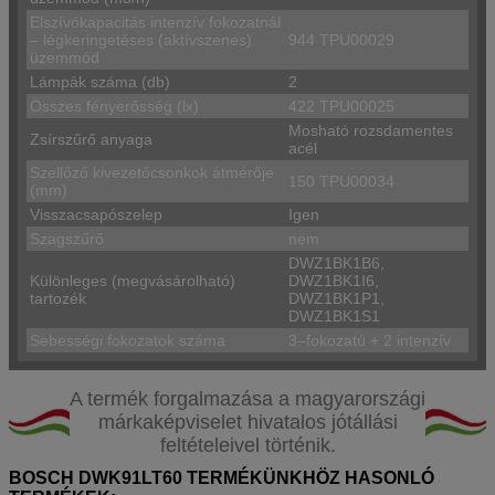
Elszívókapacitás intenzív fokozatnál
– légkeringetéses (aktívszenes)
944 TPU00029
üzemmód
Lámpák száma (db)
2
Összes fényerősség (lx)
422 TPU00025
Mosható rozsdamentes
Zsírszűrő anyaga
acél
Szellőző kivezetőcsonkok átmérője
150 TPU00034
(mm)
Visszacsapószelep
Igen
Szagszűrő
nem
DWZ1BK1B6,
Különleges (megvásárolható)
DWZ1BK1I6,
tartozék
DWZ1BK1P1,
DWZ1BK1S1
Sebességi fokozatok száma
3–fokozatú + 2 intenzív
A termék forgalmazása a magyarországi
márkaképviselet hivatalos jótállási
feltételeivel történik.
BOSCH DWK91LT60 TERMÉKÜNKHÖZ HASONLÓ