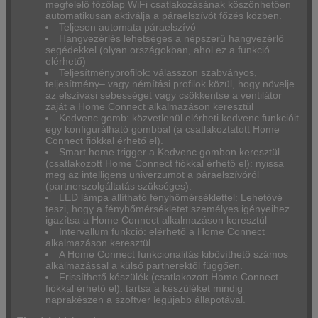
megfelelő főzőlap WiFi csatlakozásának köszönhetően
automatikusan aktiválja a páraelszívót főzés közben.
Teljesen automata páraelszívó
Hangvezérlés lehetséges a népszerű hangvezérlő
segédekkel (olyan országokban, ahol ez a funkció
elérhető)
Teljesítményprofilok: válasszon szabványos,
teljesítmény– vagy némítási profilok közül, hogy növelje
az elszívási sebességet vagy csökkentse a ventilátor
zaját a Home Connect alkalmazáson keresztül
Kedvenc gomb: közvetlenül elérheti kedvenc funkcióit
egy konfigurálható gombbal (a csatlakoztatott Home
Connect fiókkal érhető el).
Smart home trigger a Kedvenc gombon keresztül
(csatlakozott Home Connect fiókkal érhető el): nyissa
meg az intelligens univerzumot a páraelszívóról
(partnerszolgáltatás szükséges).
LED lámpa állítható fényhőmérséklettel: Lehetővé
teszi, hogy a fényhőmérsékletet személyes igényeihez
igazítsa a Home Connect alkalmazáson keresztül
Intervallum funkció: elérhető a Home Connect
alkalmazáson keresztül
A Home Connect funkcionalitás kibővíthető számos
alkalmazással a külső partnerektől függően.
Frissíthető készülék (csatlakozott Home Connect
fiókkal érhető el): tartsa a készüléket mindig
naprakészen a szoftver legújabb állapotával.