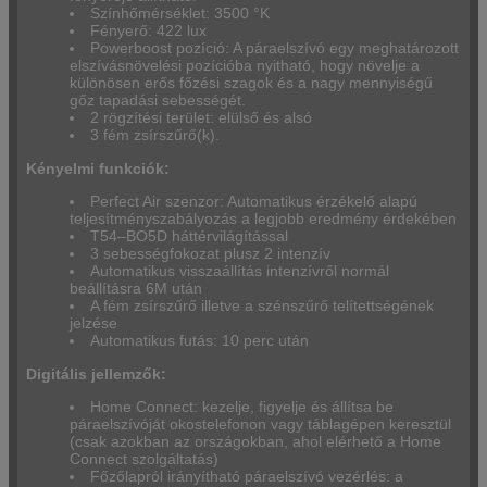
Színhőmérséklet: 3500 °K
Fényerő: 422 lux
Powerboost pozíció: A páraelszívó egy meghatározott
elszívásnövelési pozícióba nyitható, hogy növelje a
különösen erős főzési szagok és a nagy mennyiségű
gőz tapadási sebességét.
2 rögzítési terület: elülső és alsó
3 fém zsírszűrő(k).
Kényelmi funkciók:
Perfect Air szenzor: Automatikus érzékelő alapú
teljesítményszabályozás a legjobb eredmény érdekében
T54–BO5D háttérvilágítással
3 sebességfokozat plusz 2 intenzív
Automatikus visszaállítás intenzívről normál
beállításra 6M után
A fém zsírszűrő illetve a szénszűrő telítettségének
jelzése
Automatikus futás: 10 perc után
Digitális jellemzők:
Home Connect: kezelje, figyelje és állítsa be
páraelszívóját okostelefonon vagy táblagépen keresztül
(csak azokban az országokban, ahol elérhető a Home
Connect szolgáltatás)
Főzőlapról irányítható páraelszívó vezérlés: a