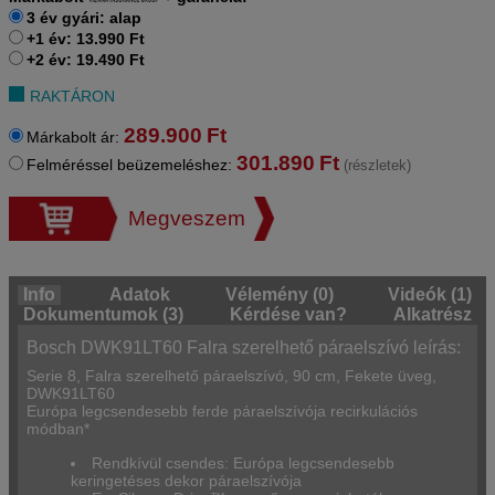
3 év gyári: alap
+1 év: 13.990 Ft
+2 év: 19.490 Ft
RAKTÁRON
289.900
Ft
Márkabolt ár:
301.890
Ft
Felméréssel beüzemeléshez:
(részletek)
Megveszem
Info
Adatok
Vélemény (0)
Videók (1)
Dokumentumok (3)
Kérdése van?
Alkatrész
Bosch DWK91LT60 Falra szerelhető páraelszívó leírás:
Serie 8, Falra szerelhető páraelszívó, 90 cm, Fekete üveg,
DWK91LT60
Európa legcsendesebb ferde páraelszívója recirkulációs
módban*
Rendkívül csendes: Európa legcsendesebb
keringetéses dekor páraelszívója