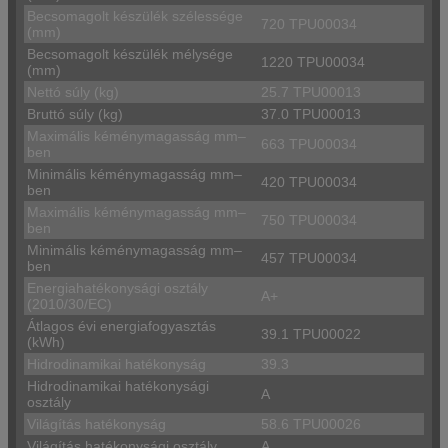
Becsomagolt készülék szélessége
720 TPU00034
(mm)
Becsomagolt készülék mélysége
1220 TPU00034
(mm)
Nettó súly (kg)
25.7 TPU00013
Bruttó súly (kg)
37.0 TPU00013
Maximális kéménymagasság mm–
663 TPU00034
ben
Minimális kéménymagasság mm–
420 TPU00034
ben
Maximális kéménymagasság mm–
750 TPU00034
ben
Minimális kéménymagasság mm–
457 TPU00034
ben
Energiahatékonysági osztály
A+
(2010/30/EC)
Átlagos évi energiafogyasztás
39.1 TPU00022
(kWh)
Hidrodinamikai hatékonyság
39.3
Hidrodinamikai hatékonysági
A
osztály
Világítás hatékonyság
58.6 TPU00026
Világítás hatékonysági osztály
A