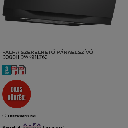
FALRA SZERELHETŐ PÁRAELSZÍVÓ
BOSCH
DWK91LT60
Összehasonlítás
Márkabolt
+
garancia: