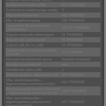
Zsírkiszűrési hatékonyság
81.4 TPU00001
Zsírkiszűrési hatékonysági osztály
C
Maximális légáramlat
441 TPU00029
Min. levegőmennyiség
228 TPU00029
Légszállítás Boost funkcióval
1007.0 TPU00029
(2010/30/EC)
Zajszint maximális sebességnél
51 TPU00008
Zajszint min. sebességnél
35 TPU00008
Zajszint (dB (A) re 1 pW)
51 TPU00054
Zajszint intenzív fokozaton (dB(A)
70 TPU00054
re 1 pW)
Manuális kezelőelemek típusa
Vezérlés érintéssel
Kezelés távvezérléssel
nem
Ventilátorok száma (db)
1
Összes ventilátor–teljesítmény (W)
230 TPU00037
Max. elszívókapacitás –
441 TPU00029
légkivezetéses üzemmód (m3/h)
Elszívókapacitás intenzív fokozatnál
1007 TPU00029
– légkivezetéses üzemmód (m3/h)
Max. elszívókapacitás –
légkeringetéses (aktívszenes)
437 TPU00029
üzemmód (m3/h)