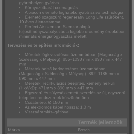
gyártóhelyen gyártva
Környezetbarát csomagolás
A piacon elérhető leghatékonyabb szívó technológia
Elérhető szagszűrő regeneratív Long Life szűrőként,
10 éves élettartammal
Perfect Air szenzor: Szenzor alapú
teljesítményszabályozás a legjobb eredmény érdekében
minimális energiafogyasztás mellett.
Tervezési és telepítési információk:
Méretek légkivezetéses üzemmódban (Magasság x
Szélesség x Mélység): 855–1098 mm x 890 mm x 447
mm
Méretek belső keringtetéses üzemmódban
(Magasság x Szélesség x Mélység): 892–1185 mm x
890 mm x 447 mm
Méretek, recirkulációs beépítés, kémény nélküli
(HxWxD): 471mm x 890 mm x 447 mm
Egyszerű és súlycsökkentett szerelés az új, egyszerű
telepítési rendszernek köszönhetően
Csőátmérő: Ø 150 mm
Az elektromos kábel hossza: 1.3 m
Visszaáramlás–gátlóval
Termék jellemzők
Márka
Bosch