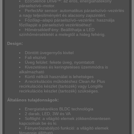
EcoSilence Drive™: az erős, energiahatékony
páraelszívó–motor.
PerfectAir sensor: automatikus páraelszívó–vezérlés
a nagy teljesítményért és alacsony zajszintért.
Főzőlap–alapú páraelszívó–vezérlés: használja
főzőlapját a páraelszívó vezérléséhez!
HőmérsékletFény: Beállíthatja a LED
színhőmérsékletét a melegtől a hideg fehérig.
Design:
Döntött üvegernyős kivitel
Fali elszívó
Üveg felület: fekete üveg, nyomtatott
Kivezetéses és keringtetéses üzemmódra is
alkalmazható
Kürtő nélküli használat is lehetséges
A recirkulációs működéshez Clean Air Plus
recirkulációs készlet (tartozék) vagy Longlife
recirkulációs készlet (tartozék) szükséges.
Általános tulajdonságok:
Energiatakarékos BLDC technológia
2 darab, LED, 3W és VA
Softlight: a világító elemek zökkenőmentesen
kapcsolnak be és ki.
Fényerőszabályzó funkció: a világító elemek
fényereje állítható.