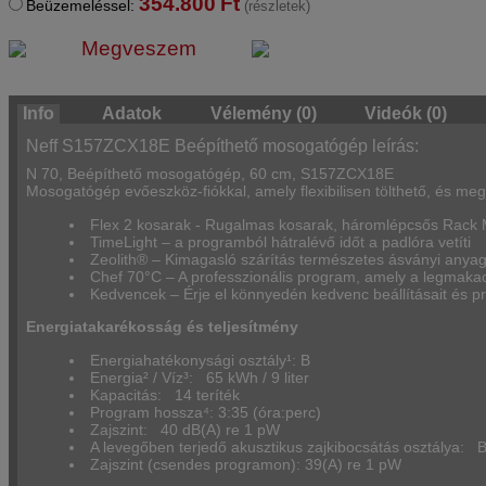
354.800
Ft
Beüzemeléssel:
(részletek)
Megveszem
Info
Adatok
Vélemény (0)
Videók (0)
Neff S157ZCX18E Beépíthető mosogatógép leírás:
N 70, Beépíthető mosogatógép, 60 cm, S157ZCX18E
Mosogatógép evőeszköz-fiókkal, amely flexibilisen tölthető, és megje
Flex 2 kosarak - Rugalmas kosarak, háromlépcsős Rack M
TimeLight – a programból hátralévő időt a padlóra vetíti
Zeolith® – Kimagasló szárítás természetes ásványi anyag
Chef 70°C – A professzionális program, amely a legmakac
Kedvencek – Érje el könnyedén kedvenc beállításait és pr
Energiatakarékosság és teljesítmény
Energiahatékonysági osztály¹: B
Energia² / Víz³: 65 kWh / 9 liter
Kapacitás: 14 teríték
Program hossza⁴: 3:35 (óra:perc)
Zajszint: 40 dB(A) re 1 pW
A levegőben terjedő akusztikus zajkibocsátás osztálya: 
Zajszint (csendes programon): 39(A) re 1 pW