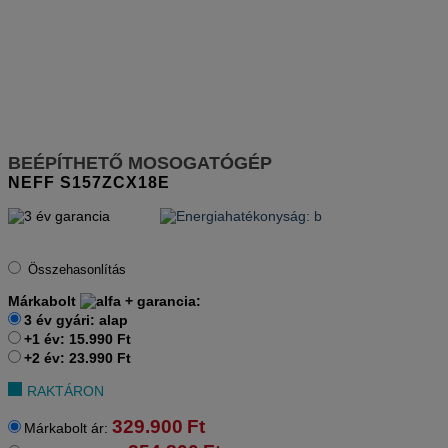
BEÉPÍTHETŐ MOSOGATÓGÉP
NEFF
S157ZCX18E
Összehasonlítás
Márkabolt
+
garancia:
3 év gyári: alap
+1 év: 15.990 Ft
+2 év: 23.990 Ft
RAKTÁRON
329.900
Ft
Márkabolt ár: