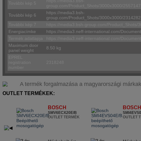
https://media3.bsh-
További kép 5
group.com/Product_Shots/3000x3000/2557
https://media3.bsh-
További kép 6
group.com/Product_Shots/3000x3000/231
További kép 7
https://media3.bsh-group.com/Product_Shot
Energiacímke
https://media3.neff-international.com/Docume
Termék adatlapja
https://media3.neff-international.com/Docum
Maximum door
8.50 kg
panel weight
EPREL
registration
2318248
number
A termék forgalmazása a magyarországi márkaképvis
OUTLET TERMÉKEK:
BOSCH
BOSC
SMV6ECX20E/B
SMI4EVS0
OUTLET TERMÉK
OUTLET 