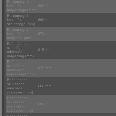
Becsomagolt
készülék
880 mm
magassága (mm)
Becsomagolt
készülék
660 mm
szélessége (mm)
Becsomagolt
készülék
670 mm
mélysége (mm)
Beépítéshez
szükséges
815 mm
minimális
magasság (mm)
Beépítéshez
szükséges
875 mm
maximális
magasság (mm)
Beépítéshez
szükséges
600 mm
minimális
szélesség (mm)
Beépítéshez
szükséges
608 mm
maximális
szélesség (mm)
Beépítéshez