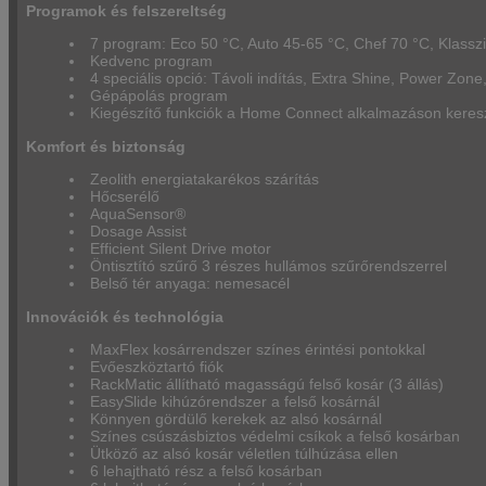
Programok és felszereltség
7 program: Eco 50 °C, Auto 45-65 °C, Chef 70 °C, Klass
Kedvenc program
4 speciális opció: Távoli indítás, Extra Shine, Power Zon
Gépápolás program
Kiegészítő funkciók a Home Connect alkalmazáson keresz
Komfort és biztonság
Zeolith energiatakarékos szárítás
Hőcserélő
AquaSensor®
Dosage Assist
Efficient Silent Drive motor
Öntisztító szűrő 3 részes hullámos szűrőrendszerrel
Belső tér anyaga: nemesacél
Innovációk és technológia
MaxFlex kosárrendszer színes érintési pontokkal
Evőeszköztartó fiók
RackMatic állítható magasságú felső kosár (3 állás)
EasySlide kihúzórendszer a felső kosárnál
Könnyen gördülő kerekek az alsó kosárnál
Színes csúszásbiztos védelmi csíkok a felső kosárban
Ütköző az alsó kosár véletlen túlhúzása ellen
6 lehajtható rész a felső kosárban