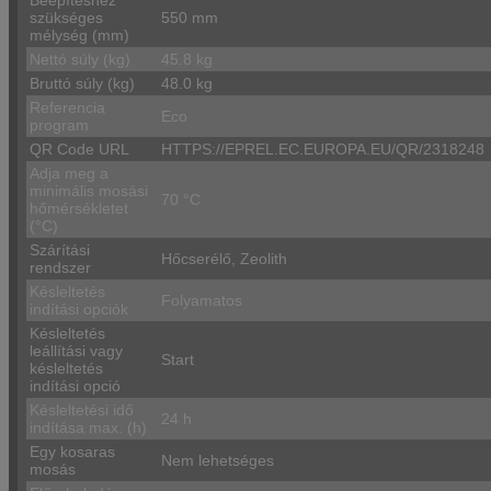
szükséges
550 mm
mélység (mm)
Nettó súly (kg)
45.8 kg
Bruttó súly (kg)
48.0 kg
Referencia
Eco
program
QR Code URL
HTTPS://EPREL.EC.EUROPA.EU/QR/2318248
Adja meg a
minimális mosási
70 °C
hőmérsékletet
(°C)
Szárítási
Hőcserélő, Zeolith
rendszer
Késleltetés
Folyamatos
indítási opciók
Késleltetés
leállítási vagy
Start
késleltetés
indítási opció
Késleltetési idő
24 h
indítása max. (h)
Egy kosaras
Nem lehetséges
mosás