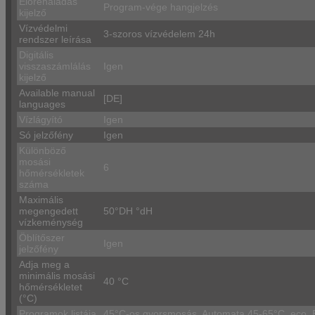
Előrehaladás
Program-vége hangjelzés
kijelző
Vízvédelmi
3-szoros vízvédelem 24h
rendszer leírása
Digitális
visszaszámlálás
Igen
kijelző
Available manual
[DE]
languages
Vízlágyító
Igen
Só jelzőfény
Igen
Különböző
mosási
6
hőmérsékletek
száma
Maximális
megengedett
50°DH °dH
vízkeménység
Öblítőszer
Igen
jelzőfény
Adja meg a
minimális mosási
40 °C
hőmérsékletet
(°C)
Programok listája
45°C-os gyorsmosás, Automata 45-65°C, eco, E