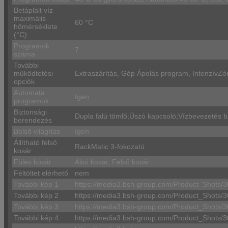
Betáplált víz
maximális
60 °C
hőmérséklete
(°C)
Programok
7
száma
További
működtetési
Extraszárítás, Gép Ápolás program, IntenzívZón
opciók
Automata
Igen
programok
Biztonsági
Dupla falú tömlő;Úszó kapcsoló;Vízbevezetés b
berendezés
Belső világítás
Igen
Állítható felső
RackMatic 3-fokozatú
kosár
Füles kosár
Alsó kosár, Felső kosár
Féltöltet elérhető
nem
További kép 1
https://media3.bsh-group.com/Product_Shot
További kép 2
https://media3.bsh-group.com/Product_Shot
További kép 3
https://media3.bsh-group.com/Product_Shot
További kép 4
https://media3.bsh-group.com/Product_Shot