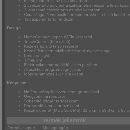
6 lehajtható rész az alsó kosárban
2 csészetartó polc puha szilikon első résszel a felső kosá
2 lehajtható csészetartó az alsó kosárban
Csúszásgátló védőcsík borospoharakhoz a felső kosárba
Talpaspohár tartó rendszer
Design
HomeConnect képes WiFin keresztül
TouchControl (fém színű)
Kezelés az ajtó felső részéről
Kezelő felületen található feliratok nyelve: angol
Emotion Light
TimeLight
Elektronikus maradékidő jelzés percben
Akusztikus programvége jelzés
Időprogramozás 1-24 óra között
Kényelem
Neff AquaStop® vízvédelem, garanciával
Üvegvédelmi rendszer
Sóbetöltő tölcsér tartozékként
Páraterelő lemez tartozékként
Készülékméret (Ma x Sz x Mé): 81.5 cm x 59.8 cm x 55 
Termék jellemzők
Termékcsoport
Mosogatógép