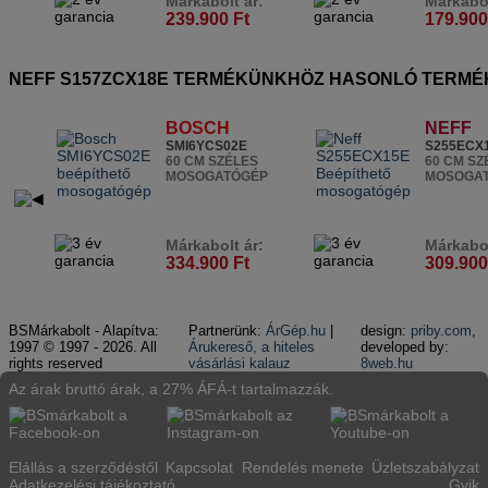
Márkabolt ár:
Márkabol
239.900 Ft
179.900
NEFF S157ZCX18E TERMÉKÜNKHÖZ HASONLÓ TERMÉ
BOSCH
NEFF
SMI6YCS02E
S255ECX
60 CM SZÉLES
60 CM SZ
MOSOGATÓGÉP
MOSOGA
Márkabolt ár:
Márkabol
334.900 Ft
309.900
BSMárkabolt - Alapítva:
Partnerünk:
ÁrGép.hu
|
design:
priby.com
,
1997 © 1997 - 2026. All
Árukereső, a hiteles
developed by:
rights reserved
vásárlási kalauz
8web.hu
Az árak bruttó árak, a 27% ÁFÁ-t tartalmazzák.
Elállás a szerződéstől
Kapcsolat
Rendelés menete
Üzletszabályzat
Adatkezelési tájékoztató
Gyik