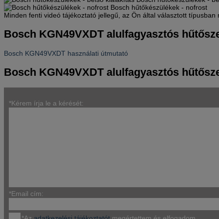
Bosch hűtőkészülékek - nofrost
Minden fenti videó tájékoztató jellegű, az Ön által választott típusba
Bosch KGN49VXDT alulfagyasztós hűtősz
Bosch KGN49VXDT használati útmutató
Bosch KGN49VXDT alulfagyasztós hűtősze
*Kérem írja le a kérését:
*Email cím:
*Az
adatkezelési tájékoztatót
megértettem és elfogadom.