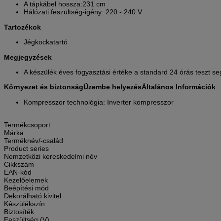
A tápkábel hossza:231 cm
Hálózati feszültség-igény: 220 - 240 V
Tartozékok
Jégkockatartó
Megjegyzések
A készülék éves fogyasztási értéke a standard 24 órás teszt seg
Környezet és biztonság
Üzembe helyezés
Általános Információk
Kompresszor technológia: Inverter kompresszor
Termékcsoport
Márka
Terméknév/-család
Product series
Nemzetközi kereskedelmi név
Cikkszám
EAN-kód
Kezelőelemek
Beépítési mód
Dekorálható kivitel
Készülékszín
Biztosíték
Feszültség (V)