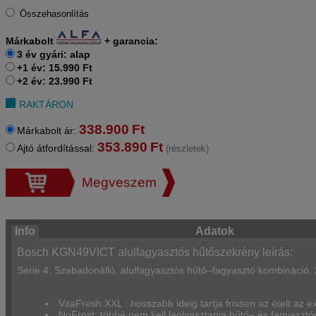
Összehasonlítás
Márkabolt
+
garancia:
3 év gyári: alap
+1 év: 15.990 Ft
+2 év: 23.990 Ft
RAKTÁRON
338.900
Ft
Márkabolt ár:
353.890
Ft
Ajtó átfordítással:
(részletek)
Megveszem
Info
Adatok
Bosch KGN49VICT alulfagyasztós hűtőszekrény leírás:
Serie 4, Szabadonálló, alulfagyasztós hűtő–fagyasztó kombináció,
VitaFresh XXL : hosszabb ideig tartja frissen az ételt az 
NoFrost: többé nem kell leolvasztania hűtő– és fagyasztó