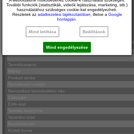
Állítható lábak elöl, görgők hátul
További funkciók (statisztikák, videók lejátszása, marketing, stb.)
Hálózati feszültség–igény: 220 – 240 V
használatához szükséges cookie-kat engedélyezheti.
Részletek az
adatkezelési tájékoztatóban
, illetve a
Google
Tartozékok
honlapján
.
Tojástartó, Jégkockatartó
Mind letiltása
Beállítások
Megjegyzések
A készülék éves fogyasztási értéke a standard 24 órás tes
Mind engedélyezése
Környezet és biztonság
Üzembe helyezés
Általános Információ
Termékcsoport
Márka
Product series
Terméknév/–család
Nemzetközi kereskedelmi név
Cikkszám
EAN–kód
Termék–kategória
Vezérlési mód
Kezelőelemek
Kiviteli forma