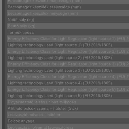
Becsomagolt készülék magassága (mm)
Becsomagolt készülék szélessége (mm)
Becsomagolt készülék mélysége (mm)
Nettó súly (kg)
Bruttó súly (kg)
Termék típusa
Energy Efficiency Class for Light Regulation (light source 1) (EU)
Lighting technology used (light source 1) (EU 2019/1805)
Energy Efficiency Class for Light Regulation (light source 2) (EU)
Lighting technology used (light source 2) (EU 2019/1805)
Energy Efficiency Class for Light Regulation (light source 3) (EU)
Lighting technology used (light source 3) (EU 2019/1805)
Energy Efficiency Class for Light Regulation (light source 4) (EU)
Lighting technology used (light source 4) (EU 2019/1805)
Energy Efficiency Class for Light Regulation (light source 5) (EU)
Lighting technology used (light source 5) (EU 2019/1805)
Figyelmeztető jelzés / hibás működés
Állítható polcok száma – hűtőtér (Stck)
Leolvasztó művelet – hűtőtér
Polcok anyaga
Leolvasztási folyamat fagyasztórész