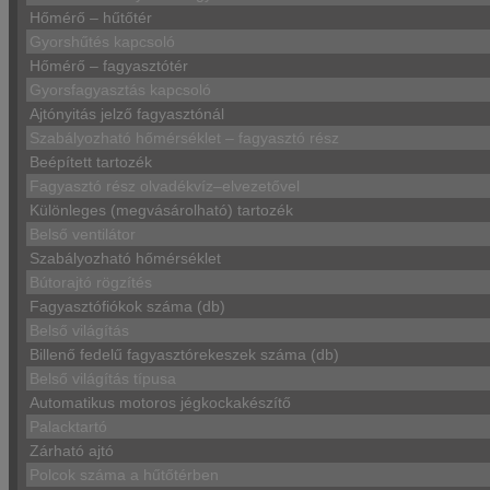
Hőmérő – hűtőtér
Gyorshűtés kapcsoló
Hőmérő – fagyasztótér
Gyorsfagyasztás kapcsoló
Ajtónyitás jelző fagyasztónál
Szabályozható hőmérséklet – fagyasztó rész
Beépített tartozék
Fagyasztó rész olvadékvíz–elvezetővel
Különleges (megvásárolható) tartozék
Belső ventilátor
Szabályozható hőmérséklet
Bútorajtó rögzítés
Fagyasztófiókok száma (db)
Belső világítás
Billenő fedelű fagyasztórekeszek száma (db)
Belső világítás típusa
Automatikus motoros jégkockakészítő
Palacktartó
Zárható ajtó
Polcok száma a hűtőtérben