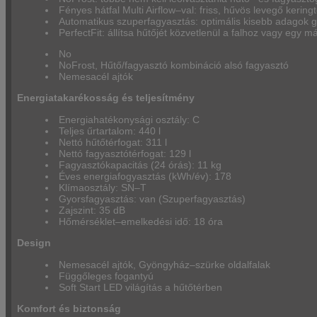
Fényes hátfal Multi Airflow–val: friss, hűvös levegő keri
Automatikus szuperfagyasztás: optimális kisebb adagok g
PerfectFit: állítsa hűtőjét közvetlenül a falhoz vagy egy
No
NoFrost, Hűtő/fagyasztó kombináció alsó fagyasztó
Nemesacél ajtók
Energiatakarékosság és teljesítmény
Energiahatékonysági osztály: C
Teljes űrtartalom: 440 l
Nettó hűtőtérfogat: 311 l
Nettó fagyasztótérfogat: 129 l
Fagyasztókapacitás (24 órás): 11 kg
Éves energiafogyasztás (kWh/év): 178
Klímaosztály: SN–T
Gyorsfagyasztás: van (Szuperfagyasztás)
Zajszint: 35 dB
Hőmérséklet–emelkedési idő: 18 óra
Design
Nemesacél ajtók, Gyöngyház–szürke oldalfalak
Függőleges fogantyú
Soft Start LED világítás a hűtőtérben
Komfort és biztonság