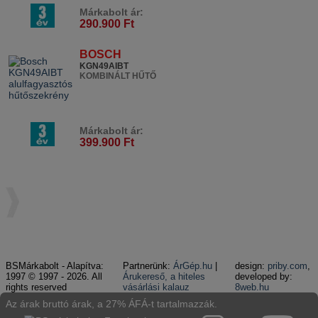
Márkabolt ár:
290.900 Ft
BOSCH
KGN49AIBT
KOMBINÁLT HŰTŐ
Márkabolt ár:
399.900 Ft
BSMárkabolt - Alapítva:
Partnerünk:
ÁrGép.hu
|
design:
priby.com
,
1997 © 1997 - 2026. All
Árukereső, a hiteles
developed by:
rights reserved
vásárlási kalauz
8web.hu
Az árak bruttó árak, a 27% ÁFÁ-t tartalmazzák.