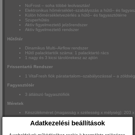
NoFrost – soha többé leolvasztás!
Elektronikus hőmérséklet–szabályozás a hűtő– és fagyasz
Külön hőmérsékletvezérlés a hűtő– és fagyasztótérre
Szuperhűtés
Aktív figyelmeztető jelzőrendszer
Aktív figyelmeztető rendszer
Hűtőtér
Dinamikus Multi–Airflow rendszer
Hűtő palacktartók száma: 1 palacktartó rács
1 nagy és 3 kicsi tárolórekesz az ajtón
Frissentartó Rendszer
1 VitaFresh fiók páratartalom–szabályozással – a zöldség
Fagyasztótér
3 átlátszó fagyasztófiók
Méretek
Készülékméret (magasság x szélesség x mélység): 203 x
Műszaki adatok
Adatkezelési beállítások
Jobboldali ajtónyitás, megfordítható
A weboldalunk működéséhez cookie-k használata szükséges.