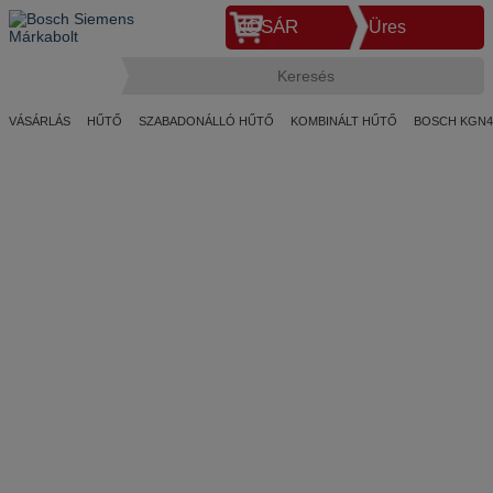
KOSÁR
Üres
VÁSÁRLÁS
HŰTŐ
SZABADONÁLLÓ HŰTŐ
KOMBINÁLT HŰTŐ
BOSCH KGN4