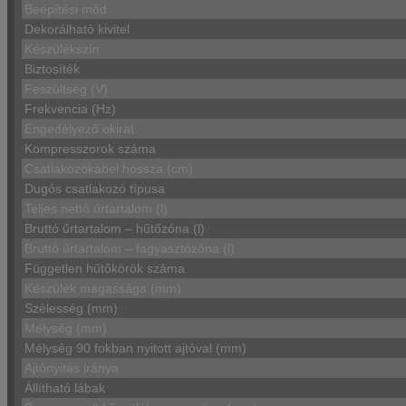
Beépítési mód
Dekorálható kivitel
Készülékszín
Biztosíték
Feszültség (V)
Frekvencia (Hz)
Engedélyező okirat
Kompresszorok száma
Csatlakozókábel hossza (cm)
Dugós csatlakozó típusa
Teljes nettó űrtartalom (l)
Bruttó űrtartalom – hűtőzóna (l)
Bruttó űrtartalom – fagyasztózóna (l)
Független hűtőkörök száma
Készülék magassága (mm)
Szélesség (mm)
Mélység (mm)
Mélység 90 fokban nyitott ajtóval (mm)
Ajtónyitás iránya
Állítható lábak