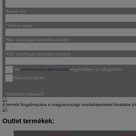
*Email cím:
*Telefon szám:
*Név (esetleges rendelés esetén):
*Cím (esetleges rendelés esetén):
*Az
adatkezelési tájékoztatót
megértettem és elfogadom.
Másolatot kérek.
*Kitöltésük kötelező!
A termék forgalmazása a magyarországi márkaképviselet hivatalos jótáll
Outlet termékek: