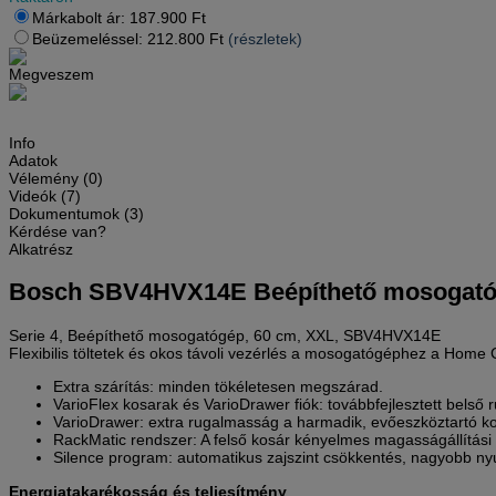
Márkabolt ár:
187.900
Ft
Beüzemeléssel:
212.800
Ft
(részletek)
Megveszem
Info
Adatok
Vélemény (0)
Videók (7)
Dokumentumok (3)
Kérdése van?
Alkatrész
Bosch SBV4HVX14E Beépíthető mosogatóg
Serie 4, Beépíthető mosogatógép, 60 cm, XXL, SBV4HVX14E
Flexibilis töltetek és okos távoli vezérlés a mosogatógéphez a Home
Extra szárítás: minden tökéletesen megszárad.
VarioFlex kosarak és VarioDrawer fiók: továbbfejlesztett belső
VarioDrawer: extra rugalmasság a harmadik, evőeszköztartó ko
RackMatic rendszer: A felső kosár kényelmes magasságállítási
Silence program: automatikus zajszint csökkentés, nagyobb n
Energiatakarékosság és teljesítmény