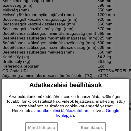
Készülék magassága (mm)
865 mm
Szélesség (mm)
598 mm
Mélység (mm)
550 mm
Mélység 90 fokban nyitott ajtóval (mm)
1200 mm
Becsomagolt készülék magassága (mm)
920 mm
Becsomagolt készülék szélessége (mm)
660 mm
Becsomagolt készülék mélysége (mm)
670 mm
Beépítéshez szükséges minimális magasság (mm)
865 mm
Beépítéshez szükséges maximális magasság (mm)
925 mm
Beépítéshez szükséges minimális szélesség (mm)
600 mm
Beépítéshez szükséges maximális szélesség (mm)
608 mm
Beépítéshez szükséges mélység (mm)
550 mm
Nettó súly (kg)
34.3 kg
Bruttó súly (kg)
36.5 kg
Referencia program
Eco
QR Code URL
HTTPS://EPREL.
Adja meg a minimális mosási hőmérsékletet (°C)
70 °C
Szárítási rendszer
Hőcserélő
Adatkezelési beállítások
Késleltetés indítási opciók
Folyamatos
Késleltetés leállítási vagy késleltetés indítási opció
Start
Késleltetési idő indítása max. (h)
24 h
A weboldalunk működéséhez cookie-k használata szükséges.
Egy kosaras mosás
Nem lehetséges
További funkciók (statisztikák, videók lejátszása, marketing, stb.)
Előrehaladás kijelző
Program-vége han
használatához szükséges cookie-kat engedélyezheti.
Vízvédelmi rendszer leírása
3-szoros vízvéde
Részletek az
adatkezelési tájékoztatóban
, illetve a
Google
Digitális visszaszámlálás kijelző
Igen
honlapján
.
Available manual languages
[DE]
Vízlágyító
Igen
Só jelzőfény
Igen
Mind letiltása
Beállítások