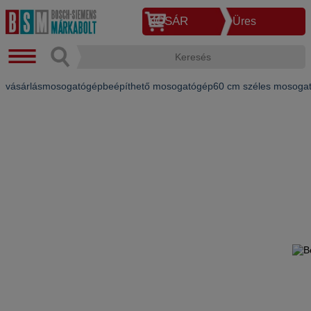
KOSÁR
Üres
vásárlás
mosogatógép
beépíthető mosogatógép
60 cm széles mosoga