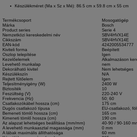
Készülékméret (Ma x Sz x Mé): 86.5 cm x 59.8 cm x 55 cm
Termékcsoport
Mosogatógép
Márka
Bosch
Product series
Serie 4
Nemzetközi kereskedelmi név
SBV4HVX14E
Cikkszám
SBV4HVX14E
EAN-kód
4242005534777
Kiviteli forma
Beépített
Oszlop telepítése
Igen
Kezelőelemek
Alkalmazáson ker
Levehető munkalap
nem
Dekorálható kivitel
Nem lehetséges
Készülékszín
N/A
Rejtett fűtőelem
Igen
Teljesítményigény (W)
2400 W
Biztosíték
10
Feszültség (V)
220-240 V
Frekvencia (Hz)
50; 60
Csatlakozókábel hossza (cm)
175 cm
Dugós csatlakozó típusa
EU-csatlakozó, föl
Bemeneti tömlő hossza (cm)
165 cm
Kimeneti tömlő hossza (cm)
190 cm
Az alapzat lehetséges beállítása (mm/mm)
40-90 / 90-160 m
A levehető munkaasztal magassága (mm)
0 mm
A lábak maximális állíthatósága
60 mm