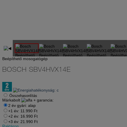
Beépíthető mosogatógép
BOSCH
SBV4HVX14E
Összehasonlítás
Márkabolt
+
garancia:
2 év gyári: alap
+1 év: 11.990 Ft
+2 év: 16.990 Ft
+3 év: 21.990 Ft
Raktáron