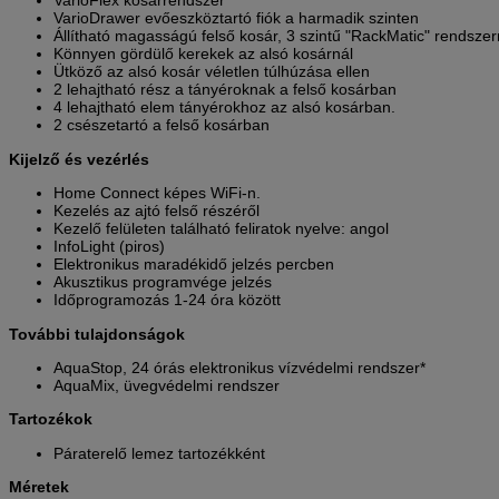
VarioFlex kosárrendszer
VarioDrawer evőeszköztartó fiók a harmadik szinten
Állítható magasságú felső kosár, 3 szintű "RackMatic" rendszer
Könnyen gördülő kerekek az alsó kosárnál
Ütköző az alsó kosár véletlen túlhúzása ellen
2 lehajtható rész a tányéroknak a felső kosárban
4 lehajtható elem tányérokhoz az alsó kosárban.
2 csészetartó a felső kosárban
Kijelző és vezérlés
Home Connect képes WiFi-n.
Kezelés az ajtó felső részéről
Kezelő felületen található feliratok nyelve: angol
InfoLight (piros)
Elektronikus maradékidő jelzés percben
Akusztikus programvége jelzés
Időprogramozás 1-24 óra között
További tulajdonságok
AquaStop, 24 órás elektronikus vízvédelmi rendszer*
AquaMix, üvegvédelmi rendszer
Tartozékok
Páraterelő lemez tartozékként
Méretek