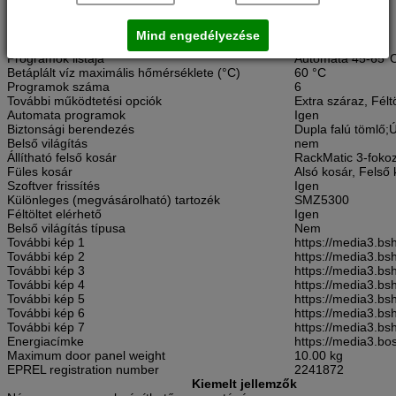
Különböző mosási hőmérsékletek száma
4
Maximális megengedett vízkeménység
50°DH °dH
Öblítőszer jelzőfény
Igen
Mind engedélyezése
Adja meg a minimális mosási hőmérsékletet (°C)
45 °C
Programok listája
Automata 45-65°C,
Betáplált víz maximális hőmérséklete (°C)
60 °C
Programok száma
6
További működtetési opciók
Extra száraz, Félt
Automata programok
Igen
Biztonsági berendezés
Dupla falú tömlő;
Belső világítás
nem
Állítható felső kosár
RackMatic 3-foko
Füles kosár
Alsó kosár, Felső
Szoftver frissítés
Igen
Különleges (megvásárolható) tartozék
SMZ5300
Féltöltet elérhető
Igen
Belső világítás típusa
Nem
További kép 1
https://media3.
További kép 2
https://media3.
További kép 3
https://media3.b
További kép 4
https://media3.
További kép 5
https://media3.
További kép 6
https://media3.
További kép 7
https://media3.
Energiacímke
https://media3.
Maximum door panel weight
10.00 kg
EPREL registration number
2241872
Kiemelt jellemzők