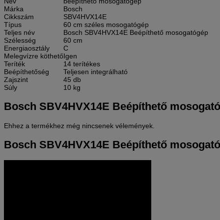
Név
beépíthető mosogatógép
Márka
Bosch
Cikkszám
SBV4HVX14E
Típus
60 cm széles mosogatógép
Teljes név
Bosch SBV4HVX14E Beépíthető mosogatógép
Szélesség
60 cm
Energiaosztály
C
Melegvízre köthető
Igen
Teríték
14 terítékes
Beépíthetőség
Teljesen integrálható
Zajszint
45 db
Súly
10 kg
Bosch SBV4HVX14E Beépíthető mosogató
Ehhez a termékhez még nincsenek vélemények.
Bosch SBV4HVX14E Beépíthető mosogató