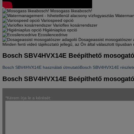
Mosogass likeabosch!
Watermana
Variospeed opció
Varioflex kosárrendszer
Higiéniaplus opció
Ecosilencedrive
Dosageassist mosogatószer 
Minden fenti videó tájékoztató jellegű, az Ön által választott típusba
Bosch SBV4HVX14E Beépíthető mosogat
Bosch SBV4HVX14E használati útmutató
Bosch SBV4HVX14E részlete
Bosch SBV4HVX14E Beépíthető mosogatóg
*Kérem írja le a kérését: