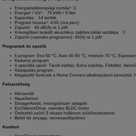
Energiahatékonysági osztály¹: C
Energia² / Víz³: 75 kWh / 9 liter
Kapacitás: 14 teríték
Program hossza⁴: 4:55 (óra:perc)
Zajszint: 46 dB(A) re 1 pW
A levegőben terjedő akusztikus zajkibocsátás osztálya: C
Zajszint (csendes programon): 45(A) re 1 pW
Programok és opciók
6 program: Eco 50 °C, Auto 45-65 °C, Intenzív 70 °C, Express
Kedvenc program
4 speciális opció: Távoli indítás, Extra szárítás, Féltöltet, Vari
Gépápolás program
Kiegészítő funkciók a Home Connect alkalmazáson keresztül: H
Felszereltség
Hőcserélő
AquaSensor
DosageAssist, mosogatószer adagoló
EcoSilenceDrive, csendes BLDC motor
Öntisztító szűrő 3 részes hullámos szűrőrendszerrel
Belső tér anyaga: nemesacél/polinox
Komfort