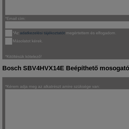
*Email cím:
*Az
adatkezelési tájékoztatót
megértettem és elfogadom.
Másolatot kérek.
*Kitöltésük kötelező!
Bosch SBV4HVX14E Beépíthető mosogatóg
*Kérem adja meg az alkatrészt amire szüksége van: