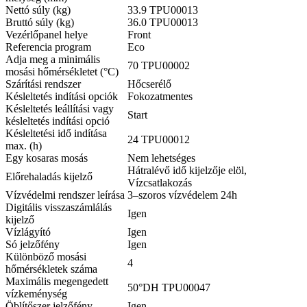
Nettó súly (kg)
33.9 TPU00013
Bruttó súly (kg)
36.0 TPU00013
Vezérlőpanel helye
Front
Referencia program
Eco
Adja meg a minimális
70 TPU00002
mosási hőmérsékletet (°C)
Szárítási rendszer
Hőcserélő
Késleltetés indítási opciók
Fokozatmentes
Késleltetés leállítási vagy
Start
késleltetés indítási opció
Késleltetési idő indítása
24 TPU00012
max. (h)
Egy kosaras mosás
Nem lehetséges
Hátralévő idő kijelzője elöl,
Előrehaladás kijelző
Vízcsatlakozás
Vízvédelmi rendszer leírása
3–szoros vízvédelem 24h
Digitális visszaszámlálás
Igen
kijelző
Vízlágyító
Igen
Só jelzőfény
Igen
Különböző mosási
4
hőmérsékletek száma
Maximális megengedett
50°DH TPU00047
vízkeménység
Öblítőszer jelzőfény
Igen