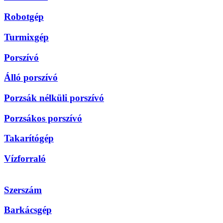
Robotgép
Turmixgép
Porszívó
Álló porszívó
Porzsák nélküli porszívó
Porzsákos porszívó
Takarítógép
Vízforraló
Szerszám
Barkácsgép