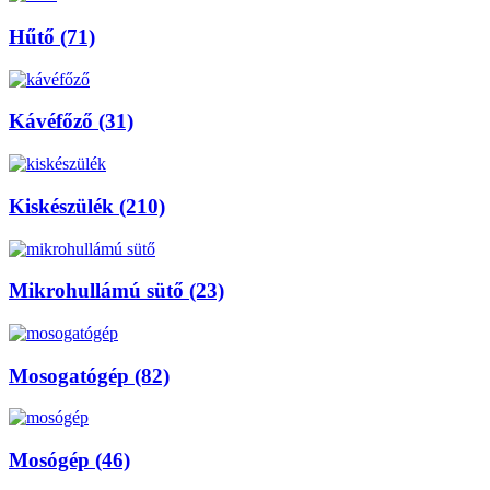
Hűtő (71)
Kávéfőző (31)
Kiskészülék (210)
Mikrohullámú sütő (23)
Mosogatógép (82)
Mosógép (46)