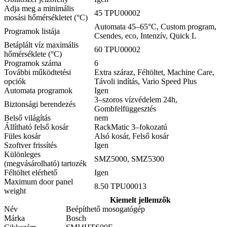
Adja meg a minimális
45 TPU00002
mosási hőmérsékletet (°C)
Automata 45–65°C, Custom program,
Programok listája
Csendes, eco, Intenzív, Quick L
Betáplált víz maximális
60 TPU00002
hőmérséklete (°C)
Programok száma
6
További működtetési
Extra száraz, Féltöltet, Machine Care,
opciók
Távoli indítás, Vario Speed Plus
Automata programok
Igen
3–szoros vízvédelem 24h,
Biztonsági berendezés
Gombfelfüggesztés
Belső világítás
nem
Állítható felső kosár
RackMatic 3–fokozatú
Füles kosár
Alsó kosár, Felső kosár
Szoftver frissítés
Igen
Különleges
SMZ5000, SMZ5300
(megvásárolható) tartozék
Féltöltet elérhető
Igen
Maximum door panel
8.50 TPU00013
weight
Kiemelt jellemzők
Név
Beépíthető mosogatógép
Márka
Bosch