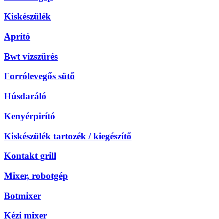
Kiskészülék
Aprító
Bwt vízszűrés
Forrólevegős sütő
Húsdaráló
Kenyérpirító
Kiskészülék tartozék / kiegészítő
Kontakt grill
Mixer, robotgép
Botmixer
Kézi mixer