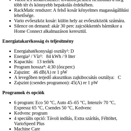
több tér és könnyebb bepakolás érdekében.
RackMatic rendszer: A felső kosár kényelmes magasságállítási
lehetősége.
Vario evőeszköz kosár: külön hely az evőeszközök számára.
Silence on demand: akár 30 perc zajcsökkentés bármikor a
Home Connect alkalmazáson keresztül.
Energiatakarékosság és teljesítmény
Energiahatékonysági osztály¹: D
Energia² / Víz³: 84 kWh / 9 liter
Kapacitás: 13 teríték
Program hossza⁴: 4:30 (óra:perc)
Zajszint: 46 dB(A) re 1 pW
A levegőben terjedő akusztikus zajkibocsátás osztálya: C
Zajszint (csendes programon): 45(A) re 1 pW
Programok és opciók
6 program: Eco 50 °C, Auto 45–65 °C, Intenzív 70 °C,
Expressz 65 °C, Csendes 50 °C, Kedvenc
Kedvenc program
4 speciális opció: Távoli indítás, Extra szárítás, Féltöltet,
VarioSpeed Plus
Machine Care