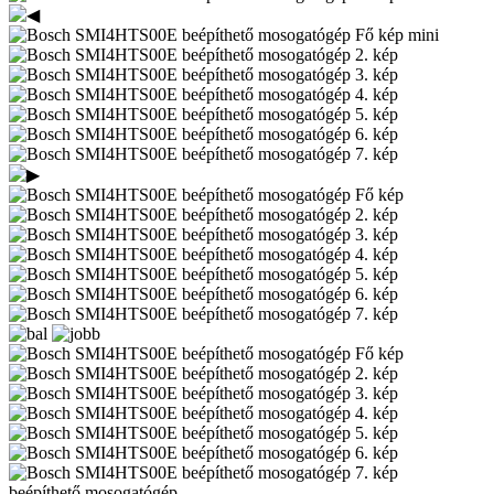
beépíthető mosogatógép