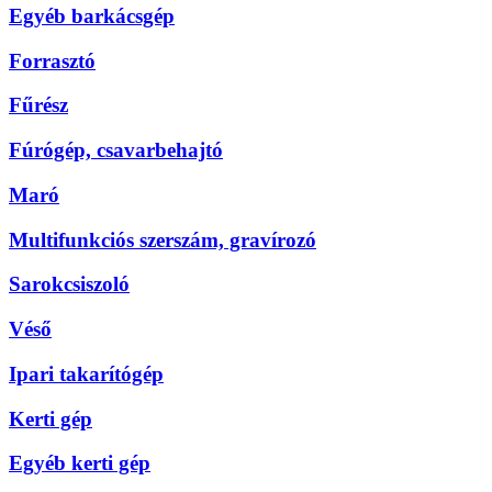
Egyéb barkácsgép
Forrasztó
Fűrész
Fúrógép, csavarbehajtó
Maró
Multifunkciós szerszám, gravírozó
Sarokcsiszoló
Véső
Ipari takarítógép
Kerti gép
Egyéb kerti gép