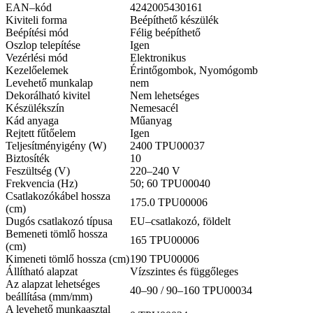
EAN–kód
4242005430161
Kiviteli forma
Beépíthető készülék
Beépítési mód
Félig beépíthető
Oszlop telepítése
Igen
Vezérlési mód
Elektronikus
Kezelőelemek
Érintőgombok, Nyomógomb
Levehető munkalap
nem
Dekorálható kivitel
Nem lehetséges
Készülékszín
Nemesacél
Kád anyaga
Műanyag
Rejtett fűtőelem
Igen
Teljesítményigény (W)
2400 TPU00037
Biztosíték
10
Feszültség (V)
220–240 V
Frekvencia (Hz)
50; 60 TPU00040
Csatlakozókábel hossza
175.0 TPU00006
(cm)
Dugós csatlakozó típusa
EU–csatlakozó, földelt
Bemeneti tömlő hossza
165 TPU00006
(cm)
Kimeneti tömlő hossza (cm)
190 TPU00006
Állítható alapzat
Vízszintes és függőleges
Az alapzat lehetséges
40–90 / 90–160 TPU00034
beállítása (mm/mm)
A levehető munkaasztal