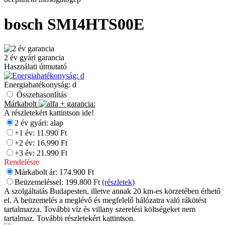
bosch
SMI4HTS00E
2 év gyári garancia
Használati útmutató
Energiahatékonyság: d
Összehasonlítás
Márkabolt
+
garancia:
A részletekért kattintson ide!
2 év gyári: alap
+1 év: 11.990 Ft
+2 év: 16.990 Ft
+3 év: 21.990 Ft
Rendelésre
Márkabolt ár:
174.900
Ft
Beüzemeléssel:
199.800
Ft
(részletek)
A szolgáltatás Budapesten, illetve annak 20 km-es körzetében érhető
el. A beüzemelés a meglévő és megfelelő hálózatra való rákötést
tartalmazza. További víz és villany szerelési költségeket nem
tartalmaz. További részletekért kattintson.