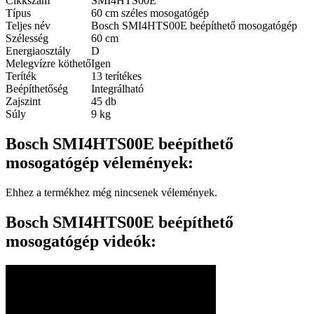
Cikkszám
SMI4HTS00E
Típus
60 cm széles mosogatógép
Teljes név
Bosch SMI4HTS00E beépíthető mosogatógép
Szélesség
60 cm
Energiaosztály
D
Melegvízre köthető
Igen
Teríték
13 terítékes
Beépíthetőség
Integrálható
Zajszint
45 db
Súly
9 kg
Bosch SMI4HTS00E beépíthető
mosogatógép vélemények:
Ehhez a termékhez még nincsenek vélemények.
Bosch SMI4HTS00E beépíthető
mosogatógép videók: