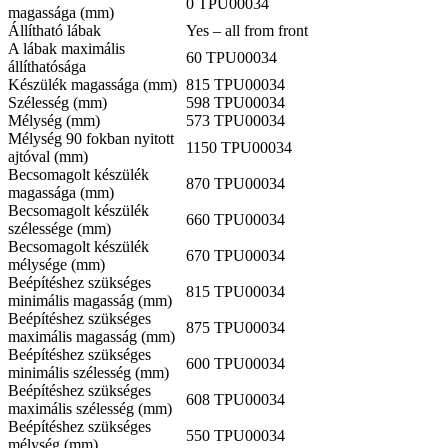
0 TPU00034
magassága (mm)
Állítható lábak
Yes – all from front
A lábak maximális
60 TPU00034
állíthatósága
Készülék magassága (mm)
815 TPU00034
Szélesség (mm)
598 TPU00034
Mélység (mm)
573 TPU00034
Mélység 90 fokban nyitott
1150 TPU00034
ajtóval (mm)
Becsomagolt készülék
870 TPU00034
magassága (mm)
Becsomagolt készülék
660 TPU00034
szélessége (mm)
Becsomagolt készülék
670 TPU00034
mélysége (mm)
Beépítéshez szükséges
815 TPU00034
minimális magasság (mm)
Beépítéshez szükséges
875 TPU00034
maximális magasság (mm)
Beépítéshez szükséges
600 TPU00034
minimális szélesség (mm)
Beépítéshez szükséges
608 TPU00034
maximális szélesség (mm)
Beépítéshez szükséges
550 TPU00034
mélység (mm)