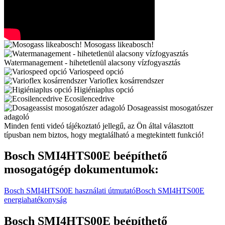
Mosogass likeabosch!
Watermanagement - hihetetlenül alacsony vízfogyasztás
Variospeed opció
Varioflex kosárrendszer
Higiéniaplus opció
Ecosilencedrive
Dosageassist mosogatószer
adagoló
Minden fenti videó tájékoztató jellegű, az Ön által választott
típusban nem biztos, hogy megtalálható a megtekintett funkció!
Bosch SMI4HTS00E beépíthető
mosogatógép dokumentumok:
Bosch SMI4HTS00E használati útmutató
Bosch SMI4HTS00E
energiahatékonyság
Bosch SMI4HTS00E beépíthető