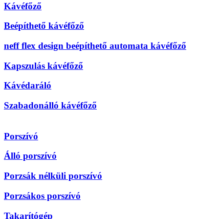
Kávéfőző
Beépíthető kávéfőző
neff flex design beépíthető automata kávéfőző
Kapszulás kávéfőző
Kávédaráló
Szabadonálló kávéfőző
Porszívó
Álló porszívó
Porzsák nélküli porszívó
Porzsákos porszívó
Takarítógép