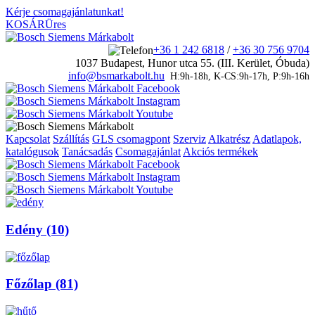
Kérje csomagajánlatunkat!
KOSÁR
Üres
+36 1 242 6818
/
+36 30 756 9704
1037 Budapest, Hunor utca 55. (III. Kerület, Óbuda)
info@bsmarkabolt.hu
H:9h-18h, K-CS:9h-17h, P:9h-16h
Kapcsolat
Szállítás
GLS csomagpont
Szerviz
Alkatrész
Adatlapok,
katalógusok
Tanácsadás
Csomagajánlat
Akciós termékek
Edény (10)
Főzőlap (81)