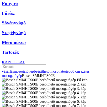
Fűnyíró
Fűrész
Sövényvágó
Szegélyvágó
Mérőműszer
Tartozék
KAPCSOLAT
vásárlás
mosogatógép
beépíthető mosogatógép
60 cm széles
mosogatógép
Bosch SMI4HTS00E