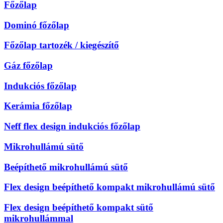
Főzőlap
Dominó főzőlap
Főzőlap tartozék / kiegészítő
Gáz főzőlap
Indukciós főzőlap
Kerámia főzőlap
Neff flex design indukciós főzőlap
Mikrohullámú sütő
Beépíthető mikrohullámú sütő
Flex design beépíthető kompakt mikrohullámú sütő
Flex design beépíthető kompakt sütő
mikrohullámmal