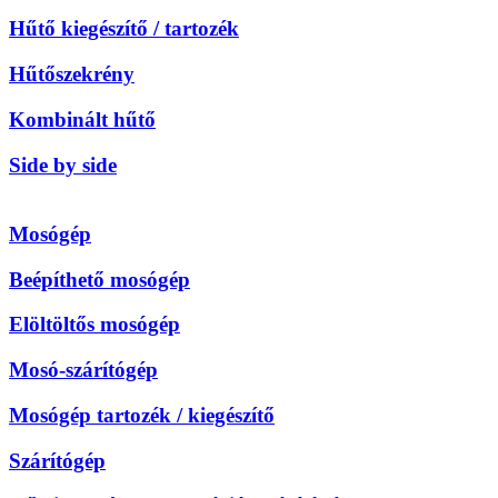
Hűtő kiegészítő / tartozék
Hűtőszekrény
Kombinált hűtő
Side by side
Mosógép
Beépíthető mosógép
Elöltöltős mosógép
Mosó-szárítógép
Mosógép tartozék / kiegészítő
Szárítógép