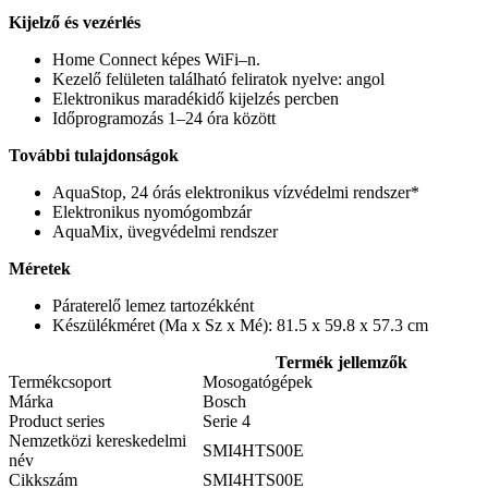
Kijelző és vezérlés
Home Connect képes WiFi–n.
Kezelő felületen található feliratok nyelve: angol
Elektronikus maradékidő kijelzés percben
Időprogramozás 1–24 óra között
További tulajdonságok
AquaStop, 24 órás elektronikus vízvédelmi rendszer*
Elektronikus nyomógombzár
AquaMix, üvegvédelmi rendszer
Méretek
Páraterelő lemez tartozékként
Készülékméret (Ma x Sz x Mé): 81.5 x 59.8 x 57.3 cm
Termék jellemzők
Termékcsoport
Mosogatógépek
Márka
Bosch
Product series
Serie 4
Nemzetközi kereskedelmi
SMI4HTS00E
név
Cikkszám
SMI4HTS00E