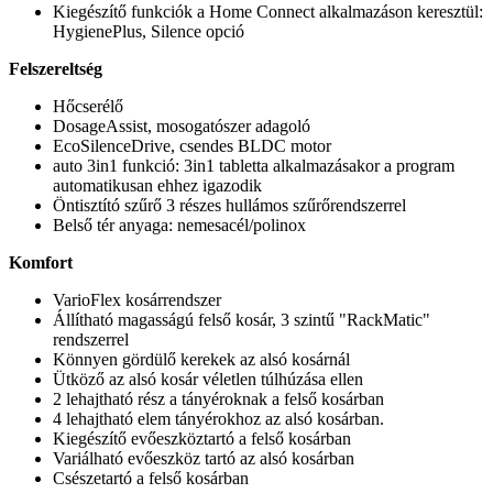
Kiegészítő funkciók a Home Connect alkalmazáson keresztül:
HygienePlus, Silence opció
Felszereltség
Hőcserélő
DosageAssist, mosogatószer adagoló
EcoSilenceDrive, csendes BLDC motor
auto 3in1 funkció: 3in1 tabletta alkalmazásakor a program
automatikusan ehhez igazodik
Öntisztító szűrő 3 részes hullámos szűrőrendszerrel
Belső tér anyaga: nemesacél/polinox
Komfort
VarioFlex kosárrendszer
Állítható magasságú felső kosár, 3 szintű "RackMatic"
rendszerrel
Könnyen gördülő kerekek az alsó kosárnál
Ütköző az alsó kosár véletlen túlhúzása ellen
2 lehajtható rész a tányéroknak a felső kosárban
4 lehajtható elem tányérokhoz az alsó kosárban.
Kiegészítő evőeszköztartó a felső kosárban
Variálható evőeszköz tartó az alsó kosárban
Csészetartó a felső kosárban