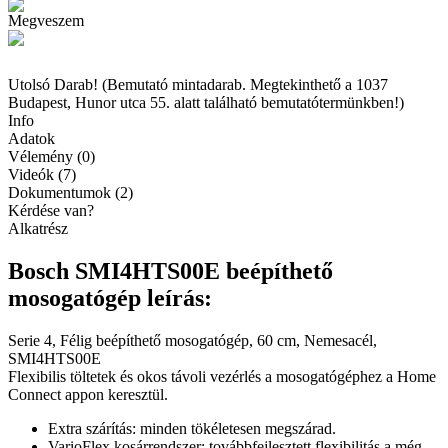
Megveszem
Utolsó Darab! (Bemutató mintadarab. Megtekinthető a 1037
Budapest, Hunor utca 55. alatt található bemutatótermünkben!)
Info
Adatok
Vélemény (0)
Videók (7)
Dokumentumok (2)
Kérdése van?
Alkatrész
Bosch SMI4HTS00E beépíthető
mosogatógép leírás:
Serie 4, Félig beépíthető mosogatógép, 60 cm, Nemesacél,
SMI4HTS00E
Flexibilis töltetek és okos távoli vezérlés a mosogatógéphez a Home
Connect appon keresztül.
Extra szárítás: minden tökéletesen megszárad.
VarioFlex kosárrendszer: továbbfejlesztett flexibilitás a még