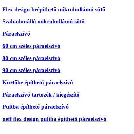
Flex design beépíthető mikrohullámú sütő
Szabadonálló mikrohullámú sütő
Páraelszívó
60 cm széles páraelszívó
80 cm széles páraelszívó
90 cm széles páraelszívó
Kürtőbe építhető páraelszívó
Páraelszívó tartozék / kiegészítő
Pultba építhető páraelszívó
neff flex design pultba építhető páraelszívó