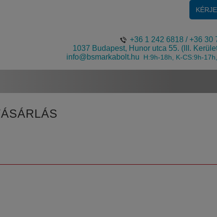
KÉRJ
+36 1 242 6818
/
+36 30 
1037 Budapest, Hunor utca 55. (III. Kerüle
info@bsmarkabolt.hu
H:9h-18h, K-CS:9h-17h
VÁSÁRLÁS