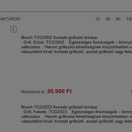
RAKTÁRON
20
40
80
TE
1
Bosch TCG3302 Kontakt grillsütő leírása:
. Grill, Ezüst, TCG3302. . Egészséges finomságok – könnyű
változatos. . Három grillezési lehetőségnek köszönhetően s
választékot kínál: kontakt grillsütő, asztali grillsütő vagy fel
35.900
Ft
Márkabolt ár:
Bosch TCG3323 Kontakt grillsütő leírása:
. Grill, Fekete, TCG3323. . Egészséges finomságok – könn
változatos. . Három grillezési lehetőségnek köszönhetően s
választékot kínál: kontakt grillsütő, asztali grillsütő vagy fels