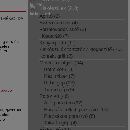
Kiskészülék (210)
Aprító (2)
RMÉK/OLDAL
Bwt vízszűrés (4)
Forrólevegős sütő (3)
Húsdaráló (7)
, gyors és
Kenyérpirító (11)
zéles
Kiskészülék tartozék / kiegészítő (70)
ső és
Kontakt grill (3)
Mixer, robotgép (54)
Botmixer (13)
Kézi mixer (7)
Robotgép (25)
Turmixgép (9)
Tovább
Porszívó (46)
Álló porszívó (22)
Porzsák nélküli porszívó (12)
yű, gyors és
zéles
Porzsákos porszívó (8)
ő é
Takarítógép (4)
Vízforraló (10)