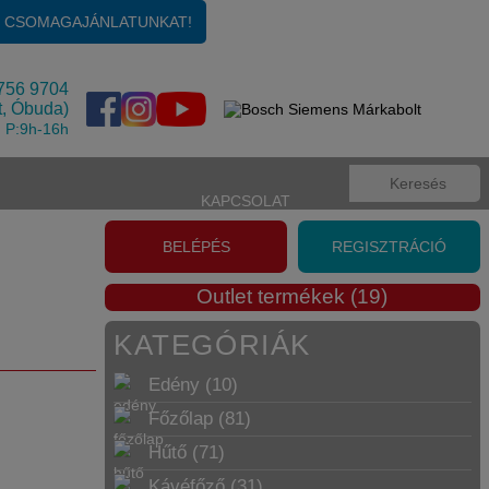
KOSÁR
Üres
E CSOMAGAJÁNLATUNKAT!
756 9704
t, Óbuda)
, P:9h-16h
KAPCSOLAT
BELÉPÉS
REGISZTRÁCIÓ
Outlet termékek (19)
KATEGÓRIÁK
Edény (10)
Főzőlap (81)
Hűtő (71)
Kávéfőző (31)