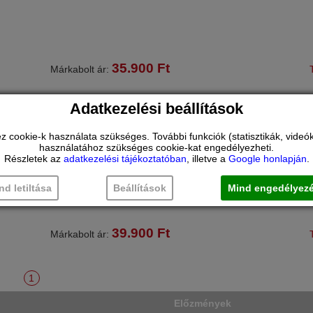
35.900
Ft
Márkabolt ár:
Bosch TCG4104 kontakt grillsütő leírása:
Adatkezelési beállítások
. Grill, piros, TCG4104. . Egészséges és ízletes ételek. Kés
minőségi ételeket stílusosan. . Három grillezési lehetőségn
ookie-k használata szükséges. További funkciók (statisztikák, videók 
köszönhetően széles választékot kínál: kontakt grillsütő, aszt
használatához szükséges cookie-kat engedélyezheti.
vagy
Részletek az
adatkezelési tájékoztatóban
, illetve a
Google honlapján
.
nd letiltása
Beállítások
Mind engedélyez
39.900
Ft
Márkabolt ár:
1
Előzmények