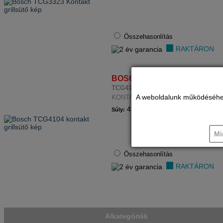
Összehasonlítás
RAKTÁRON
BOSCH
KONTAKT GRILLSÜTŐ
TCG4104
A weboldalunk működéséhez c
KONTAKT GRILL
4 kg
Súly:
Mi
Összehasonlítás
RAKTÁRON
Alkategóriák