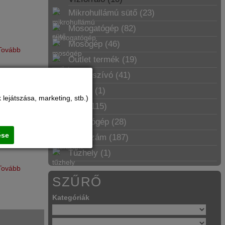
Mikrohullámú sütő (23)
Mosogatógép (82)
Mosógép (46)
Tovább
Outlet termék (19)
Páraelszívó (41)
zítsen
Pároló (1)
ek
lejátszása, marketing, stb.)
ali grillsütő
Sütő (115)
Szárítógép (28)
ése
Szerszám (187)
Tűzhely (1)
Tovább
SZŰRŐ
Kategóriák