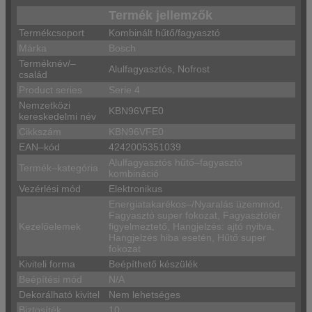
Termék jellemzők
Termékcsoport
Kombinált hűtő/fagyasztó
Márka
Bosch
Terméknév/–
Alulfagyasztós, Nofrost
család
Product series
Serie 4
Nemzetközi
KBN96VFE0
kereskedelmi név
Cikkszám
KBN96VFE0
EAN–kód
4242005351039
Alulfagyasztós hűtő–fagyasztó
Termék–kategória
kombináció
Vezérlési mód
Elektronikus
Energiatakarékos–/Nyaralás üzemmód,
Fagyasztó super fokozat, Fagyasztótér
Kezelőelemek
figyelmeztető, Hangjelzés: ajtó nyitva,
Hangjelzés hiba esetén, Hűtő super
fokozat
Kiviteli forma
Beépíthető készülék
Beépítési mód
N/A
Dekorálható kivitel
Nem lehetséges
Biztosíték
10