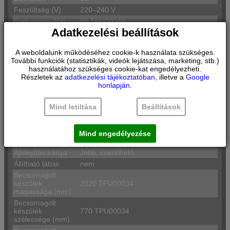
Feszültség (V)
220–240 V
Frekvencia (Hz)
50 TPU00040
Adatkezelési beállítások
Kompresszorok
1
száma
Csatlakozókábel
A weboldalunk működéséhez cookie-k használata szükséges.
230.0 TPU00006
hossza (cm)
További funkciók (statisztikák, videók lejátszása, marketing, stb.)
használatához szükséges cookie-kat engedélyezheti.
Dugós csatlakozó
EU–csatlakozó, földelt
Részletek az
adatkezelési tájékoztatóban
, illetve a
Google
típusa
honlapján
.
Független
2
hűtőkörök száma
Mind letiltása
Beállítások
Készülék
1935 TPU00034
magassága (mm)
Szélesség (mm)
708 TPU00034
Mind engedélyezése
Mélység (mm)
548 TPU00034
Ajtónyitás iránya
Jobb, cserélhető
Állítható lábak
nem
Becsomagolt
készülék
2020 TPU00034
magassága (mm)
Becsomagolt
készülék
770 TPU00034
szélessége (mm)