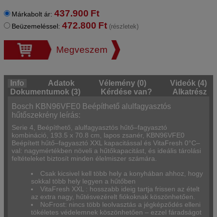
437.900
Ft
Márkabolt ár:
472.800
Ft
Beüzemeléssel:
(részletek)
Megveszem
Info
Adatok
Vélemény (0)
Videók (4)
Dokumentumok (3)
Kérdése van?
Alkatrész
Bosch KBN96VFE0 Beépíthető alulfagyasztós
hűtőszekrény leírás:
Serie 4, Beépíthető, alulfagyasztós hűtő–fagyasztó
kombináció, 193.5 x 70.8 cm, lapos zsanér, KBN96VFE0
Beépített hűtő–fagyasztó XXL kapacitással és VitaFresh 0°C–
val: nagymértékben növeli a hűtőkapacitást, és ideális tárolási
feltételeket biztosít minden élelmiszer számára.
Csak kicsivel kell több hely a konyhában ahhoz, hogy
sokkal több hely legyen a hűtőben
VitaFresh XXL : hosszabb ideig tartja frissen az ételt
az extra nagy, hűtésvezérelt fiókoknak köszönhetően.
NoFrost: nincs több leolvasztás a jégképződés elleni
tökéletes védelemnek köszönhetően – ezzel fáradságot