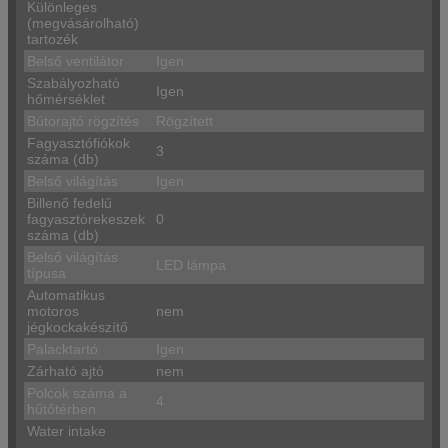
Különleges
(megvásárolható)
tartozék
Belső ventilátor
Igen
Szabályozható
Igen
hőmérséklet
Bútorajtó rögzítés
Rögzített
Fagyasztófiókok
3
száma (db)
Belső világítás
Igen
Billenő fedelű
fagyasztórekeszek
0
száma (db)
Belső világítás
LED lámpa
típusa
Automatikus
motoros
nem
jégkockakészítő
Palacktartó
Igen
Zárható ajtó
nem
Polcok száma a
4
hűtőtérben
Water intake