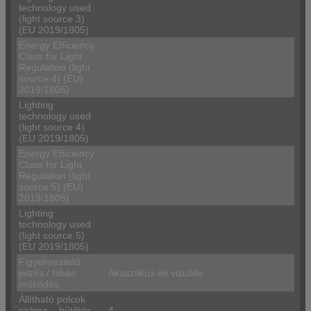
technology used
(light source 3)
(EU 2019/1805)
Energy Efficiency
Class for Light
Regulation (light
source 4) (EU)
2019/1805)
Lighting
technology used
(light source 4)
(EU 2019/1805)
Energy Efficiency
Class for Light
Regulation (light
source 5) (EU)
2019/1805)
Lighting
technology used
(light source 5)
(EU 2019/1805)
Figyelmeztető
jelzés / hibás
Akusztikus és vizuális
működés
Állítható polcok
száma – hűtőtér
4