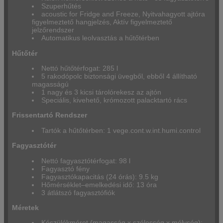
Szuperhűtés
acoustic for Fridge and Freeze, Nyitvahagyott ajtóra
figyelmeztető hangjelzés, Aktív figyelmeztető
jelzőrendszer
Automatikus leolvasztás a hűtőtérben
Hűtőtér
Nettó hűtőtérfogat: 285 l
5 rakodópolc biztonsági üvegből, ebből 4 állítható
magasságú
1 nagy és 3 kicsi tárolórekesz az ajtón
Speciális, kivehető, krómozott palacktartó rács
Frissentartó Rendszer
Tartók a hűtőtérben: 1 vege.cont.w.int.humi.control
Fagyasztótér
Nettó fagyasztótérfogat: 98 l
Fagyasztó fény
Fagyasztókapacitás (24 órás): 9.5 kg
Hőmérséklet–emelkedési idő: 13 óra
3 átlátszó fagyasztófiók
Méretek
Készülékméret (magasság x szélesség x mélység):