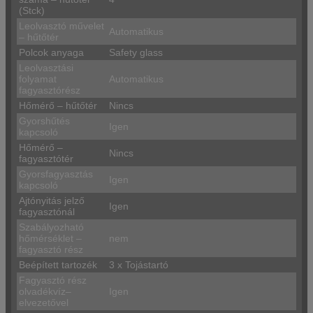
(Stck)
Leolvasztó művelet
Automatikus
– hűtőtér
Polcok anyaga
Safety glass
Leolvasztási
folyamat
Automatikus
fagyasztórész
Hőmérő – hűtőtér
Nincs
Gyorshűtés
Igen
kapcsoló
Hőmérő –
Nincs
fagyasztótér
Gyorsfagyasztás
Igen
kapcsoló
Ajtónyitás jelző
Igen
fagyasztónál
Szabályozható
hőmérséklet –
nem
fagyasztó rész
Beépített tartozék
3 x Tojástartó
Fagyasztó rész
olvadékvíz–
Igen
elvezetővel