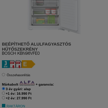
BEÉPÍTHETŐ ALULFAGYASZTÓS
HŰTŐSZEKRÉNY
BOSCH
KBN96VFE0
Összehasonlítás
Márkabolt
+
garancia:
3 év gyári: alap
+1 év: 16.990 Ft
+2 év: 27.990 Ft
RAKTÁRON