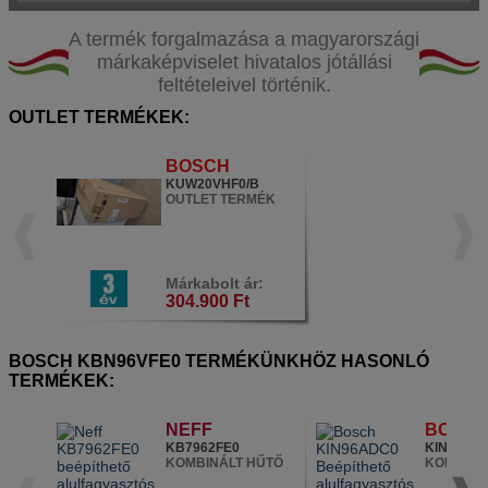
A termék forgalmazása a magyarországi
márkaképviselet hivatalos jótállási
feltételeivel történik.
OUTLET TERMÉKEK:
BOSCH
KUW20VHF0/B
OUTLET TERMÉK
Márkabolt ár:
304.900 Ft
BOSCH KBN96VFE0 TERMÉKÜNKHÖZ HASONLÓ
TERMÉKEK:
NEFF
BOSC
KB7962FE0
KIN96AD
KOMBINÁLT HŰTŐ
KOMBINÁ