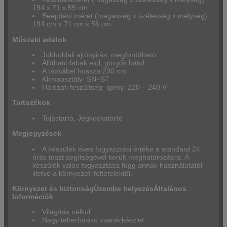
194 x 71 x 55 cm
Beépítési méret (magasság x szélesség x mélység):
194 cm x 71 cm x 56 cm
Műszaki adatok
Jobboldali ajtónyitás, megfordítható
Állítható lábak elöl, görgők hátul
A tápkábel hossza:230 cm
Klímaosztály: SN–ST
Hálózati feszültség–igény: 220 – 240 V
Tartozékok
Tojástartó, Jégkockatartó
Megjegyzések
A készülék éves fogyasztási értéke a standard 24
órás teszt segítségével került meghatározásra. A
készülék valós fogyasztása függ annak használatától
illetve a környezeti feltételektől.
Környezet és biztonság
Üzembe helyezés
Általános
Információk
Világítás nélkül
Nagy teherbírású zsanérkészlet