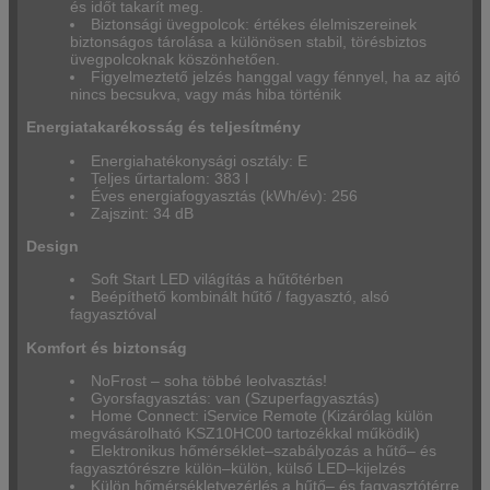
és időt takarít meg.
Biztonsági üvegpolcok: értékes élelmiszereinek
biztonságos tárolása a különösen stabil, törésbiztos
üvegpolcoknak köszönhetően.
Figyelmeztető jelzés hanggal vagy fénnyel, ha az ajtó
nincs becsukva, vagy más hiba történik
Energiatakarékosság és teljesítmény
Energiahatékonysági osztály: E
Teljes űrtartalom: 383 l
Éves energiafogyasztás (kWh/év): 256
Zajszint: 34 dB
Design
Soft Start LED világítás a hűtőtérben
Beépíthető kombinált hűtő / fagyasztó, alsó
fagyasztóval
Komfort és biztonság
NoFrost – soha többé leolvasztás!
Gyorsfagyasztás: van (Szuperfagyasztás)
Home Connect: iService Remote (Kizárólag külön
megvásárolható KSZ10HC00 tartozékkal működik)
Elektronikus hőmérséklet–szabályozás a hűtő– és
fagyasztórészre külön–külön, külső LED–kijelzés
Külön hőmérsékletvezérlés a hűtő– és fagyasztótérre