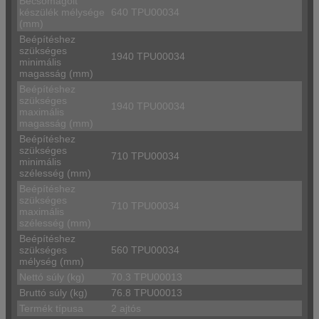
Becsomagolt
készülék mélysége
640 TPU00034
(mm)
Beépítéshez
szükséges
1940 TPU00034
minimális
magasság (mm)
Beépítéshez
szükséges
1940 TPU00034
maximális
magasság (mm)
Beépítéshez
szükséges
710 TPU00034
minimális
szélesség (mm)
Beépítéshez
szükséges
710 TPU00034
maximális
szélesség (mm)
Beépítéshez
szükséges
560 TPU00034
mélység (mm)
Nettó súly (kg)
70.3 TPU00013
Bruttó súly (kg)
76.8 TPU00013
Termék típusa
2 ajtós