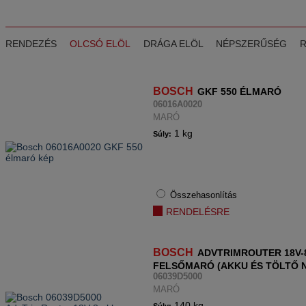
RENDEZÉS
OLCSÓ ELÖL
DRÁGA ELÖL
NÉPSZERŰSÉG
BOSCH
GKF 550 ÉLMARÓ
06016A0020
MARÓ
1 kg
Súly:
Összehasonlítás
RENDELÉSRE
BOSCH
ADVTRIMROUTER 18V-
FELSŐMARÓ (AKKU ÉS TÖLTŐ 
06039D5000
MARÓ
140 kg