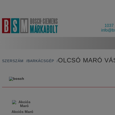
1037 
info@b
OLCSÓ MARÓ VÁ
SZERSZÁM
BARKÁCSGÉP
Akciós Maró