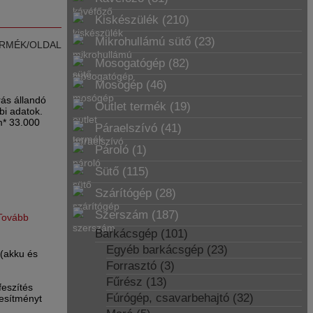
Kiskészülék (210)
Mikrohullámú sütő (23)
RMÉK/OLDAL
Mosogatógép (82)
Mosógép (46)
rás állandó
Outlet termék (19)
bi adatok.
m* 33.000
Páraelszívó (41)
Pároló (1)
Sütő (115)
Szárítógép (28)
Szerszám (187)
Tovább
Barkácsgép (101)
Egyéb barkácsgép (23)
(akku és
Forrasztó (3)
Fűrész (13)
feszítés
Fúrógép, csavarbehajtó (32)
jesítményt