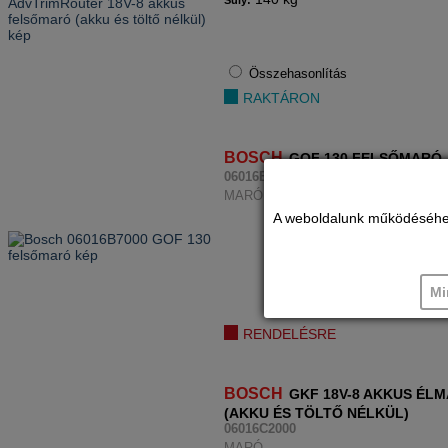
Súly:
Összehasonlítás
RAKTÁRON
BOSCH
GOF 130 FELSŐMARÓ
06016B7000
MARÓ
A weboldalunk működéséhez c
Mi
RENDELÉSRE
BOSCH
GKF 18V-8 AKKUS ÉL
(AKKU ÉS TÖLTŐ NÉLKÜL)
06016C2000
MARÓ