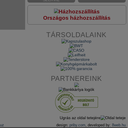
Országos házhozszállítás
TÁRSOLDALAINK
PARTNEREINK
Ugrás az oldal tetejére
auz
design:
priby.com
, developed by:
8web.hu