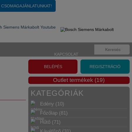
KOSÁR
Üres
E CSOMAGAJÁNLATUNKAT!
KAPCSOLAT
BELÉPÉS
REGISZTRÁCIÓ
Outlet termékek (19)
KATEGÓRIÁK
Edény (10)
Főzőlap (81)
Hűtő (71)
Kávéfőző (31)