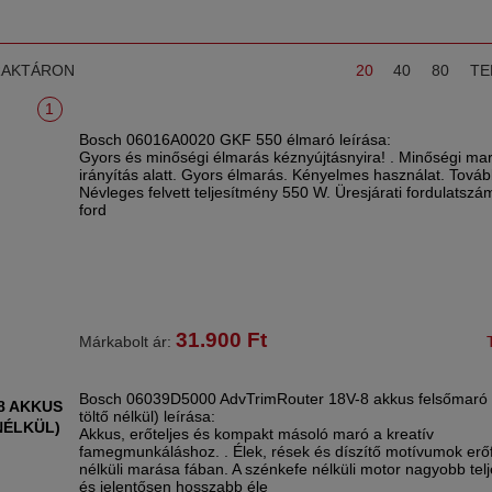
RAKTÁRON
20
40
80
TE
1
Bosch 06016A0020 GKF 550 élmaró leírása:
Gyors és minőségi élmarás kéznyújtásnyira! . Minőségi ma
irányítás alatt. Gyors élmarás. Kényelmes használat. Továb
Névleges felvett teljesítmény 550 W. Üresjárati fordulatszá
ford
31.900
Ft
Márkabolt ár:
Bosch 06039D5000 AdvTrimRouter 18V-8 akkus felsőmaró 
8 AKKUS
töltő nélkül) leírása:
NÉLKÜL)
Akkus, erőteljes és kompakt másoló maró a kreatív
famegmunkáláshoz. . Élek, rések és díszítő motívumok erő
nélküli marása fában. A szénkefe nélküli motor nagyobb tel
és jelentősen hosszabb éle