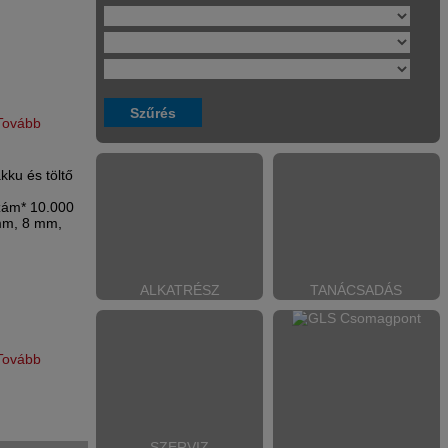
Tovább
ku és töltő
szám* 10.000
 mm, 8 mm,
ALKATRÉSZ
TANÁCSADÁS
Tovább
SZERVIZ