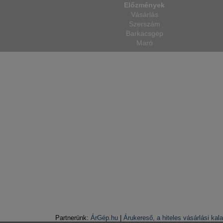
Előzmények
Vásárlás
Szerszám
Barkácsgép
Maró
Partnerünk:
ÁrGép.hu
|
Árukereső, a hiteles vásárlási kal