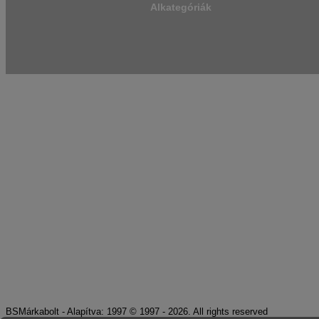
Alkategóriák
BSMárkabolt - Alapítva: 1997 © 1997 - 2026. All rights reserved