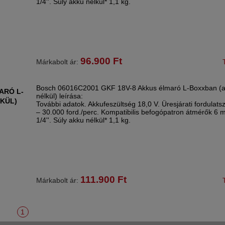
1/4''. Súly akku nélkül* 1,1 kg.
96.900
Ft
Márkabolt ár:
Bosch 06016C2001 GKF 18V-8 Akkus élmaró L-Boxxban (ak
ARÓ L-
nélkül) leírása:
KÜL)
További adatok. Akkufeszültség 18,0 V. Üresjárati fordulat
– 30.000 ford./perc. Kompatibilis befogópatron átmérők 6
1/4''. Súly akku nélkül* 1,1 kg.
111.900
Ft
Márkabolt ár:
1