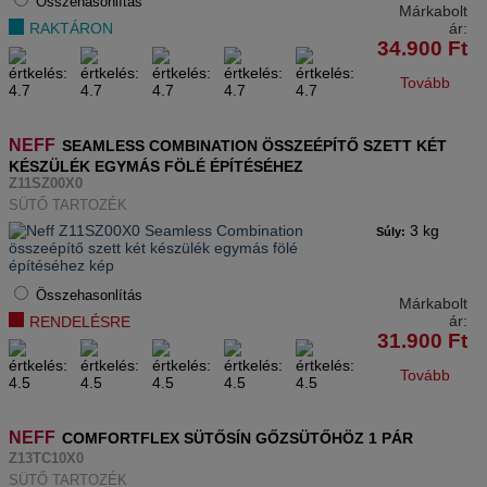
Összehasonlítás
Márkabolt
ár:
RAKTÁRON
34.900
Ft
Tovább
NEFF
SEAMLESS COMBINATION ÖSSZEÉPÍTŐ SZETT KÉT
KÉSZÜLÉK EGYMÁS FÖLÉ ÉPÍTÉSÉHEZ
Z11SZ00X0
SÜTŐ TARTOZÉK
3 kg
Súly:
Összehasonlítás
Márkabolt
ár:
RENDELÉSRE
31.900
Ft
Tovább
NEFF
COMFORTFLEX SÜTŐSÍN GŐZSÜTŐHÖZ 1 PÁR
Z13TC10X0
SÜTŐ TARTOZÉK