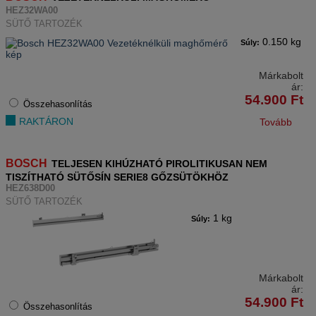
HEZ32WA00
SÜTŐ TARTOZÉK
0.150 kg
Súly:
Márkabolt
ár:
54.900
Ft
Összehasonlítás
RAKTÁRON
Tovább
BOSCH
TELJESEN KIHÚZHATÓ PIROLITIKUSAN NEM
TISZÍTHATÓ SÜTŐSÍN SERIE8 GŐZSÜTÖKHÖZ
HEZ638D00
SÜTŐ TARTOZÉK
1 kg
Súly:
Márkabolt
ár:
54.900
Ft
Összehasonlítás