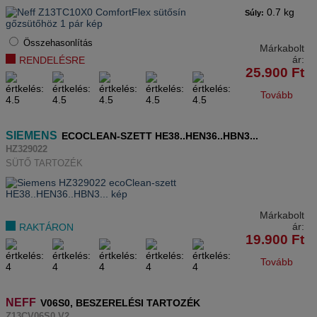
0.7 kg
Súly:
Összehasonlítás
Márkabolt
ár:
RENDELÉSRE
25.900
Ft
Tovább
SIEMENS
ECOCLEAN-SZETT HE38..HEN36..HBN3...
HZ329022
SÜTŐ TARTOZÉK
Márkabolt
ár:
RAKTÁRON
19.900
Ft
Tovább
NEFF
V06S0, BESZERELÉSI TARTOZÉK
Z13CV06S0 V2