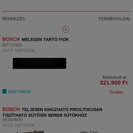
RENDEZÉS
TERMÉK/OLDAL
1
BOSCH
MELEGEN TARTÓ FIÓK
BIC7101B1
SÜTŐ TARTOZÉK
Márkabolt ár:
321.900
Ft
RAKTÁRON
Tovább
BOSCH
TELJESEN KIHÚZHATÓ PIROLITIKUSAN
TISZÍTHATÓ SÜTŐSÍN SERIE8 SÜTŐKHÖZ
HEZ638070
SÜTŐ TARTOZÉK
1 kg
Súly: