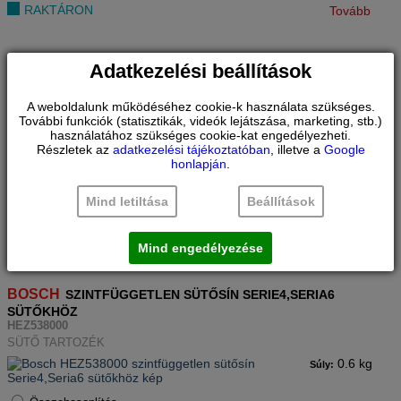
RAKTÁRON
Tovább
BOSCH
TELJESEN KIHÚZHATÓ PIROLITIKUSAN NEM
Adatkezelési beállítások
TISZÍTHATÓ SÜTŐSÍN SERIE8 SÜTŐKHÖZ
HEZ638000
A weboldalunk működéséhez cookie-k használata szükséges.
SÜTŐ TARTOZÉK
További funkciók (statisztikák, videók lejátszása, marketing, stb.)
1 kg
használatához szükséges cookie-kat engedélyezheti.
Súly:
Részletek az
adatkezelési tájékoztatóban
, illetve a
Google
honlapján
.
Márkabolt
ár:
Mind letiltása
Beállítások
49.900
Ft
Összehasonlítás
RAKTÁRON
Tovább
Mind engedélyezése
BOSCH
SZINTFÜGGETLEN SÜTŐSÍN SERIE4,SERIA6
SÜTŐKHÖZ
HEZ538000
SÜTŐ TARTOZÉK
0.6 kg
Súly: