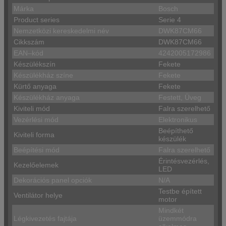
Márka
Bosch
Product series
Serie 4
Nemzetközi kereskedelmi név
DWK87CM66
Cikkszám
DWK87CM66
EAN–kód
4242005172986
Készülékszín
Fekete
Készülékház színe
Fekete
Kürtő anyaga
Fekete
Készülékház anyaga
Festett, Üveg
Kiviteli mód
Falra szerelhető
Vezérlési mód
Elektronikus
Beépíthető
Kiviteli forma
készülék
Beépítési mód
Falra szerelhető
Érintésvezérlés,
Kezelőelemek
LED
Dekorációs panel opciók
N/A
Testbe épített
Ventilátor helye
motor
Mindkét
Légkivezetés fajtája
üzemmódra