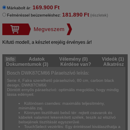
169.900
Ft
Márkabolt ár:
181.890
Ft
Felméréssel beüzemeléshez:
(részletek)
Megveszem
Kifutó modell, a készlet erejéig érvényes ár!
Info
Adatok
Vélemény (0)
Videók (1)
Dokumentumok (3)
Kérdése van?
Alkatrész
Bosch DWK87CM66 Páraelszívó leírás:
Serie 4, Falra szerelhető páraelszívó, 80 cm, carbon black
design, DWK87CM66
Döntött ernyős páraelszívó: optimális megoldás, hogy mindig
lássa edényeit.
Különösen csendes: maximális teljesítmény,
minimális zaj.
Könnyen tisztítható belső tér: rejtett csavarok és
kábelek valamint lekerekített szélek, teszik az elszívó
belsejének tisztítását egyszerűvé.
TouchSelect vezérlés: Egy érintéssel kiválaszthatja a