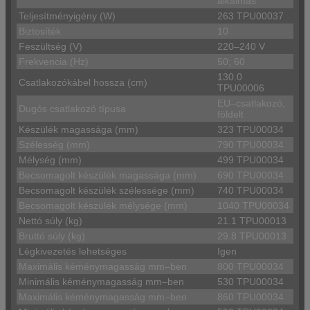
alkalmas
Teljesítményigény (W)
263 TPU00037
Biztosíték
10
Feszültség (V)
220–240 V
Frekvencia (Hz)
50; 60
130.0
Csatlakozókábel hossza (cm)
TPU00006
EU–csatlakozó,
Dugós csatlakozó típusa
földelt
Készülék magassága (mm)
323 TPU00034
Szélesség (mm)
790 TPU00034
Mélység (mm)
499 TPU00034
Becsomagolt készülék magassága (mm)
690 TPU00034
Becsomagolt készülék szélessége (mm)
740 TPU00034
Becsomagolt készülék mélysége (mm)
1040 TPU00034
Nettó súly (kg)
21.1 TPU00013
Bruttó súly (kg)
29.8 TPU00013
Légkivezetés lehetséges
Igen
Maximális kéménymagasság mm–ben
800 TPU00034
Minimális kéménymagasság mm–ben
530 TPU00034
Maximális kéménymagasság mm–ben
860 TPU00034