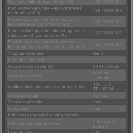
Összes ventilátor–teljesítmény (W)
260 TPU00037
Max. elszívókapacitás – légkivezetéses
416 TPU00029
üzemmód (m3/h)
Elszívókapacitás intenzív fokozatnál –
700 TPU00029
légkivezetéses üzemmód (m3/h)
Max. elszívókapacitás – légkeringetéses
367 TPU00029
(aktívszenes) üzemmód (m3/h)
Elszívókapacitás intenzív fokozatnál –
469 TPU00029
légkeringetéses (aktívszenes) üzemmód
Világítás vezérlése
Be/Ki
Lámpák száma (db)
2
Összes fényerősség (lx)
90 TPU00025
Mosható
Zsírszűrő anyaga
alumínium
120 / 150
Szellőző kivezetőcsonkok átmérője (mm)
TPU00034
Zsírszűrő fajtája
Kazetta
Visszacsapószelep
Igen
Szagszűrő
nem
Különleges (megvásárolható) tartozék
3 fokozatú +
Sebességi fokozatok száma
intenzív
Lámpák fajtája
LED