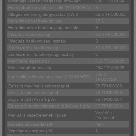
Minimális kéménymagasság mm–ben
590 TPU00034
Energiahatékonysági osztály (2010/30/EC)
B
Átlagos évi energiafogyasztás (kWh)
56.6 TPU00022
Hidrodinamikai hatékonyság
27.5
Hidrodinamikai hatékonysági osztály
B
Világítás hatékonyság
25.0 TPU00026
Világítás hatékonysági osztály
B
Zsírkiszűrési hatékonyság
80.6 TPU00001
Zsírkiszűrési hatékonysági osztály
C
Maximális légáramlat
416 TPU00029
Min. levegőmennyiség
254 TPU00029
700.0
Légszállítás Boost funkcióval (2010/30/EC)
TPU00029
Zajszint maximális sebességnél
58 TPU00008
Zajszint min. sebességnél
48 TPU00008
Zajszint (dB (A) re 1 pW)
58 TPU00054
Zajszint intenzív fokozaton (dB(A) re 1 pW)
67 TPU00054
Vezérlés
Manuális kezelőelemek típusa
érintéssel
Kezelés távvezérléssel
nem
Ventilátorok száma (db)
1