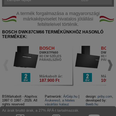
A termék forgalmazása a magyarországi
márkaképviselet hivatalos jótállási
feltételeivel történik.
BOSCH DWK87CM66 TERMÉKÜNKHÖZ HASONLÓ
TERMÉKEK:
BOSCH
BOSC
DWK87FN60
DWK85D
80 CM SZÉLES
80 CM SZ
PÁRAELSZÍVÓ
PÁRAELS
Márkabolt ár:
Márkabol
187.900 Ft
109.900
BSMárkabolt - Alapítva:
Partnerünk:
ÁrGép.hu
|
design:
priby.com
,
1997 © 1997 - 2026. All
Árukereső, a hiteles
developed by:
rights reserved
vásárlási kalauz
8web.hu
Az árak bruttó árak, a 27% ÁFÁ-t tartalmazzák.