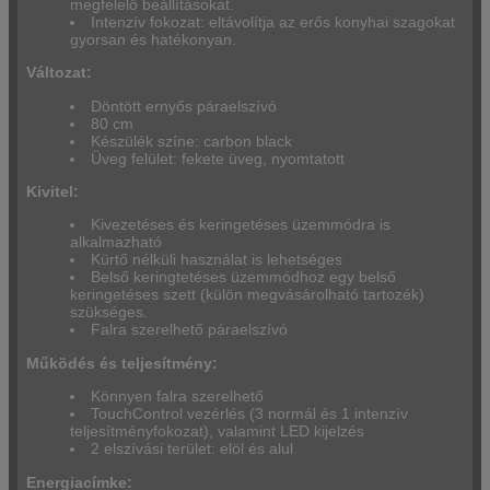
megfelelő beállításokat.
Intenzív fokozat: eltávolítja az erős konyhai szagokat
gyorsan és hatékonyan.
Változat:
Döntött ernyős páraelszívó
80 cm
Készülék színe: carbon black
Üveg felület: fekete üveg, nyomtatott
Kivitel:
Kivezetéses és keringetéses üzemmódra is
alkalmazható
Kürtő nélküli használat is lehetséges
Belső keringtetéses üzemmódhoz egy belső
keringetéses szett (külön megvásárolható tartozék)
szükséges.
Falra szerelhető páraelszívó
Működés és teljesítmény:
Könnyen falra szerelhető
TouchControl vezérlés (3 normál és 1 intenzív
teljesítményfokozat), valamint LED kijelzés
2 elszívási terület: elöl és alul
Energiacímke: