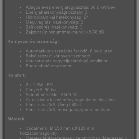
Átlagos éves energiafogyasztás: 56.6 kWh/év
Energiahatékonysági osztály: B
Hidrodinamikai hatékonyság: B*
Megvilágítási hatékonyság: B
Zsírkiszűrési hatékonyság: C
Zajszint (minimum/maximum): 48/58 dB
Környezet és biztonság:
Automatikus visszaállás funkció, 6 perc után
Belső részek: könnyen tisztítható
Kétcsatornás nagyteljesítményű ventilátor
Energiahatékony motor
Komfort:
2 x 1,5W LED
Fényerő: 90 lux
Színhőmérséklet: 3500 °K
Az elszívási teljesítmény egyenletes eloszlása
Fém–zsírszűrő, Üveg felület
Fém–zsírszűrő, mosogatógépben mosható
Méretek:
Csőátmérő: Ø 150 mm (Ø 120 mm
hozzácsomagolva)
Méretek légkivezetéses üzemmódban (Magasság x