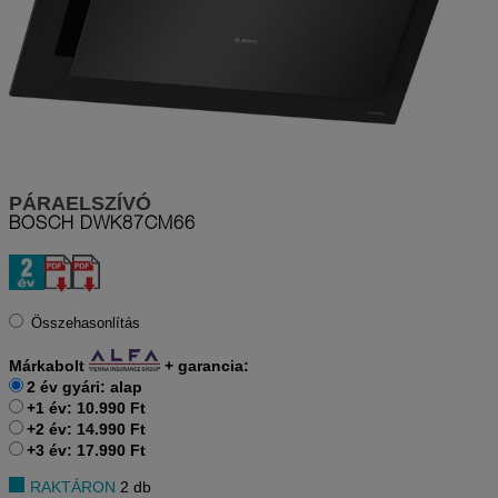
PÁRAELSZÍVÓ
BOSCH
DWK87CM66
Összehasonlítás
Márkabolt
+
garancia:
2 év gyári: alap
+1 év: 10.990 Ft
+2 év: 14.990 Ft
+3 év: 17.990 Ft
RAKTÁRON
2 db