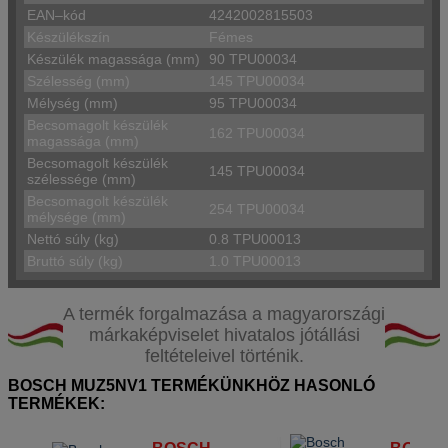
EAN–kód
4242002815503
Készülékszín
Fémes
Készülék magassága (mm)
90 TPU00034
Szélesség (mm)
145 TPU00034
Mélység (mm)
95 TPU00034
Becsomagolt készülék
162 TPU00034
magassága (mm)
Becsomagolt készülék
145 TPU00034
szélessége (mm)
Becsomagolt készülék
254 TPU00034
mélysége (mm)
Nettó súly (kg)
0.8 TPU00013
Bruttó súly (kg)
1.0 TPU00013
A termék forgalmazása a magyarországi
márkaképviselet hivatalos jótállási
feltételeivel történik.
BOSCH MUZ5NV1 TERMÉKÜNKHÖZ HASONLÓ
TERMÉKEK: