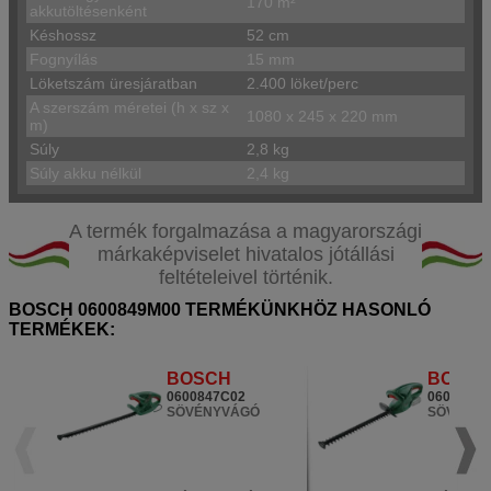
170 m²
akkutöltésenként
Késhossz
52 cm
Fognyílás
15 mm
Löketszám üresjáratban
2.400 löket/perc
A szerszám méretei (h x sz x
1080 x 245 x 220 mm
m)
Súly
2,8 kg
Súly akku nélkül
2,4 kg
A termék forgalmazása a magyarországi
márkaképviselet hivatalos jótállási
feltételeivel történik.
BOSCH 0600849M00 TERMÉKÜNKHÖZ HASONLÓ
TERMÉKEK:
BOSCH
BOSC
0600847C02
0600849H
SÖVÉNYVÁGÓ
SÖVÉNY