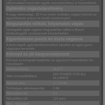
akkumulátort használó egyéb szerszámokhoz is használható.
Optimális vágásteljesítmény
A nagy sebességű, 18 V-os motor erőteljes vágást biztosít az
egyenletesen precíz és kiváló eredményért.
Megszakítás nélküli, folyamatos vágás
Vastagabb ágak vágása megszakítás nélkül a Bosch
blokkolásgátló rendszernek köszönhetően.
Egyenletesen precíz és tiszta vágások
A lézervágott, gyémántköszörülésű késeket az ágak gyors
vágására tervezték.
Könnyű és jól kiegyensúlyozott
Könnyű és kompakt kialakítás az egyszerű használatért és
irányításért
Akkufeszültség
18,0 V
18V POWER FOR ALL
Akku kompatibilitása
ALLIANCE
Ajánlott akku
>= 2,0 Ah
Szükséges akkukapacitás
2 Ah
Akkutöltési idő
2 h
Akkutöltési idő
124 perc
Max. négyzetm.