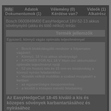
Info
Adatok
Vélemény (0)
Videók (1)
Dokumentumok (1)
Kérdése van?
Alkatrész
Bosch 0600849M00 EasyHedgecut 18V-52-13 akkus
sövénynyíró (akku és töltő nélkül) leírás:
Termék jellemzők
Egyszerű, könnyű vágás optimális teljesítménnyel
Bosch blokkolásgátló rendszer a folyamatos
vágásért
Könnyű, 18 V-os akkus sövényvágó
A POWER FOR ALL 18 V lítium-ion akkumulátor
optimális teljesítményt nyújt
52 cm hosszú kés és 15 mm-es késtávolság a
könnyű nyírási feladatokhoz
Vezeték nélküli mobilitás a szabad mozgásért a
kertben
az egyszerűségre összpontosítva
a kicsitől a közepes méretű feladatokig
Az EasyHedgeCut 18-45 kiváló a kis és
közepes sövények karbantartásához és
nyírásához