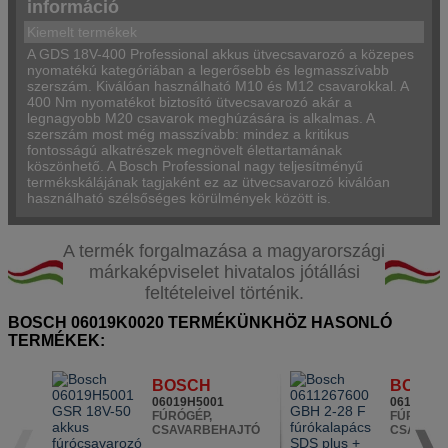
információ
Kiemelt termékek
A GDS 18V-400 Professional akkus ütvecsavarozó a közepes
nyomatékú kategóriában a legerősebb és legmasszívabb
szerszám. Kiválóan használható M10 és M12 csavarokkal. A
400 Nm nyomatékot biztosító ütvecsavarozó akár a
legnagyobb M20 csavarok meghúzására is alkalmas. A
szerszám most még masszívabb: mindez a kritikus
fontosságú alkatrészek megnövelt élettartamának
köszönhető. A Bosch Professional nagy teljesítményű
termékskálájának tagjaként ez az ütvecsavarozó kiválóan
használható szélsőséges körülmények között is.
A termék forgalmazása a magyarországi
márkaképviselet hivatalos jótállási
feltételeivel történik.
BOSCH 06019K0020 TERMÉKÜNKHÖZ HASONLÓ
TERMÉKEK:
BOSCH
BOSC
06019H5001
06112676
FÚRÓGÉP,
FÚRÓGÉP
CSAVARBEHAJTÓ
CSAVAR