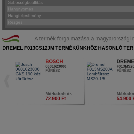
Sebességbeállítás
Hangnyomás
Hangteljesítmény
Rezgés
A termék forgalmazása a magyarországi márk
DREMEL F013CS12JM TERMÉKÜNKHÖZ HASONLÓ TER
BOSCH
DREME
0601623000
F013MS2
FŰRÉSZ
FŰRÉSZ
Márkabolt ár:
Márkabol
72.900 Ft
54.900 