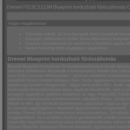
Dremel F013CS12JM Blueprint hordozható fűrészállomás C
Vágás magabiztosan
Szénkefe nélküli, 12 V-os kompakt fűrész beépített lézer
Kompakt, többfunkciós koffer fűrészállomáshoz beépítet
Számos szerelvénnyel és vezetővel a tökéletes vágási é
Karbid fűrészlap több anyagtípus vágásához.
Dremel Blueprint hordozható fűrészállomás
Dremel Blueprint hordozható fűrészállomásKötelező darab lakástu
otthonba tökéletesen illeszkedik a funkcionalitás feláldozása nélk
nem kíván hosszas előkészületet – azonnal nekiláthat a feladatokn
sokoldalú fűrész mindent elvégez. Gér-, ferde, egyenes és hossza
feladat egyszerűen elvégezhető. Vágás könnyedén Gér-, ferde, eg
hordozható fűrészállomással olyan vágások készíthetők, mint a h
anyagok vágásához (például szegélyek, fa vagy vinylpadló).Tökéle
valamint a barkácsolás szerelmeseinek: sokoldalú fűrész, amely ki
helyen is elfér, így tárolható szekrényben, garázsban vagy az ágy
és szorítók segítségével a feladatok egyszerűbben elvégezhetők.
minden Dremel Blueprint elektromos kéziszerszámhoz. Jól látható vá
megjeleníthető. Ez a praktikus funkció gondoskodik a kiváló minő
maximális.Segítőtárs a barkácsolási feladatokhozMinden otthoni de
Dremel Blueprint rendszerA Dremel sokoldalú, egyszerűen haszná