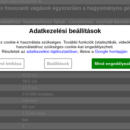
mmal végezhessenek el.
s és hosszanti vágások egyszerűen a hagyományos g
ladathoz: hangsúlyos falak, szegélyek, egyedi kerete
Adatkezelési beállítások
 magabiztosság a lézeres igazítás funkciónak
ookie-k használata szükséges. További funkciók (statisztikák, videók 
használatához szükséges cookie-kat engedélyezheti.
12,0 V
Részletek az
adatkezelési tájékoztatóban
, illetve a
Google honlapján
.
2,0 Ah
1 h
nd letiltása
Beállítások
Mind engedélyez
5,680 kg
43.5 cm
39.5 cm
17.6 cm
0 5.000 ford/perc
null mm
85 mm
1.5 mm max
bal
1