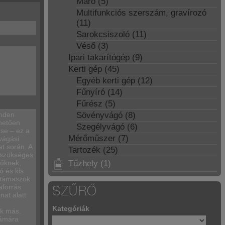
Maró (5)
Multifunkciós szerszám, gravírozó
(11)
Sarokcsiszoló (11)
Véső (3)
Ipari takarítógép (9)
Kerti gép (45)
Egyéb kerti gép (12)
Fűnyíró (14)
Fűrész (5)
inden
Sövényvágó (8)
nhetően
Szegélyvágó (6)
ése – ez a
Mérőműszer (7)
vágási
t során. A
Tartozék (25)
 szükséges
lőknek,
Tűzhely (1)
ó és kis
b-támaszok
aforrás
SZŰRŐ
nat alatt
Kategóriák
ok más.
zámára