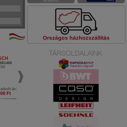
SZERVIZ
Országos házhozszállítás
TÁRSOLDALAINK
SCH
BOSCH
3B1400
0603501020
ÉSZ
FŰRÉSZ
abolt ár:
Márkabolt ár:
900 Ft
37.900 Ft