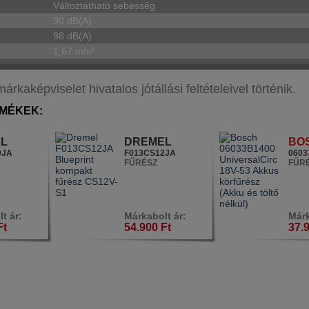
Változtatható sebesség
90 dB(A)
98 dB(A)
1,67 m/s²
aképviselet hivatalos jótállási feltételeivel történik.
MÉKEK:
L
DREMEL
BO
0JA
F013CS12JA
0603
FŰRÉSZ
FŰR
t ár:
Márkabolt ár:
Márk
Ft
54.900 Ft
37.