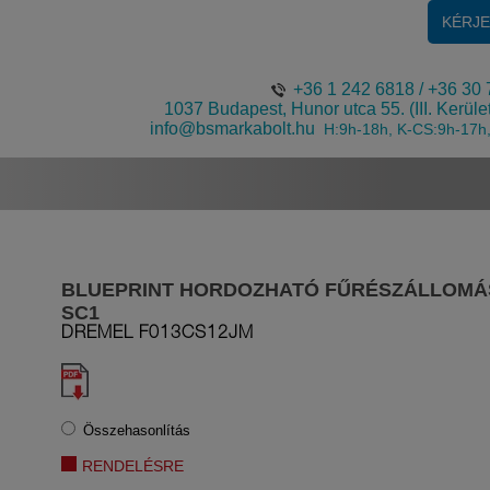
KÉRJ
+36 1 242 6818
/
+36 30 
1037 Budapest, Hunor utca 55. (III. Kerüle
info@bsmarkabolt.hu
H:9h-18h, K-CS:9h-17h
BLUEPRINT HORDOZHATÓ FŰRÉSZÁLLOMÁS
SC1
DREMEL
F013CS12JM
Összehasonlítás
RENDELÉSRE