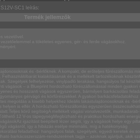
S12V-SC1 leírás:
Termék jellemzők
es vezetővel.
t vezetőelemmel a tökéletes egyenes, gér- és ferde vágásokhoz.
lményért.
lajdonosoknak és -bérlőknek. A kompakt, de erőteljes fűrészállomás m
ül. Felhasználóbarát kialakításának és a mellékelt tartozékoknak köszö
ak. Szegélyek felhelyezése, vinylpadló lerakása, hangsúlyos fal készít
nti vágások – a Blueprint hordozható fűrészállomással minden gyakori 
yenes és hosszanti vágások egyszerűen, bármilyen barkácsolási felada
agyományos gérvágó és körfűrészekkel. A gyakori barkácsfeladatokhoz
tes megoldás a kisebb helyekhez Ideális lakástulajdonosoknak és -bér
s helyen is elfér. A hordozható fűrészállomás egyszerűen összecsukhat
 alatt.Teljes körű segítségA mellékelt vágási vonalvezetők, munkadara
 Tölthető 12 V-os tápegységMegbízható és praktikus hordozható energi
gásokAz igazítást beépített lézer segíti, így a vágások helye egy pilla
ségű vágásról, így a hibázás esélye minimális, míg a hatékonyság
korálási feladathoz: hangsúlyos falak, szegélyek, egyedi keretek és s
lható barkácsszerszám-rendszerének tagja – azoknak ajánljuk, akik s