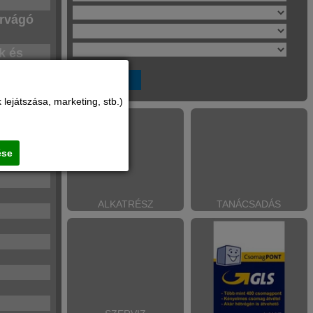
érvágó
k és
lejátszása, marketing, stb.)
ése
ALKATRÉSZ
TANÁCSADÁS