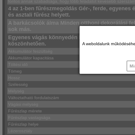
fontos annak szabadsága, hogy több feladatot kevesebb szerszá
4 az 1-ben fűrészmegoldás​ Gér-, ferde, egyene
és asztali fűrész helyett​.
A barkácsolók álma​ Minden otthoni dekorálási fe
sok más. ​
Egyenes vágás könnyedén​ Nagyobb pontosság és
köszönhetően.
A weboldalunk működéséhez c
Akkumulátor feszültség
Akkumulátor kapacitása
Töltési idő
Mi
Tömeg
Hossz
Szélesség
Mélység
Változtatható fordulatszám
Vágási mélység
Fűrészlap mérete
Fűrészlap vastagsága
Fűrészlap helye
Lézerosztály