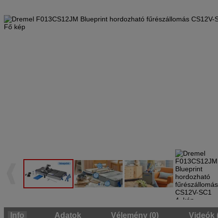
Info
Adatok
Vélemény (0)
Videók 