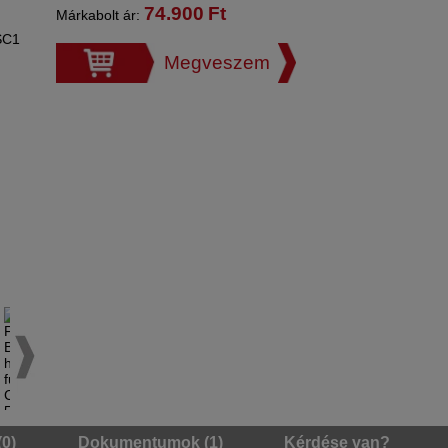
74.900
Ft
Márkabolt ár:
Megveszem
(0)
Dokumentumok (1)
Kérdése van?