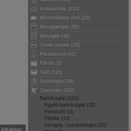
Kiskészülék (210)
Mikrohullámú sütő (23)
Mosogatógép (82)
Mosógép (46)
Outlet termék (19)
Páraelszívó (41)
Pároló (1)
Sütő (115)
Szárítógép (28)
Szerszám (187)
Barkácsgép (101)
Egyéb barkácsgép (23)
Forrasztó (3)
Fűrész (13)
Fúrógép, csavarbehajtó (32)
Alkatrész