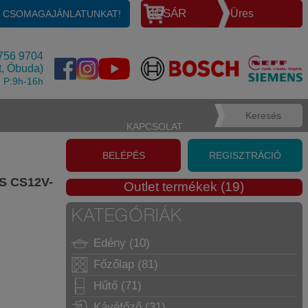
KOSÁR
Üres
E CSOMAGAJÁNLATUNKAT!
756 9704
t, Óbuda)
, P:9h-16h
KAPCSOLAT
BELÉPÉS
REGISZTRÁCIÓ
 CS12V-
Outlet termékek (19)
KATEGÓRIÁK
Edény (10)
Főzőlap (81)
Hűtő (71)
Kávéfőző (31)