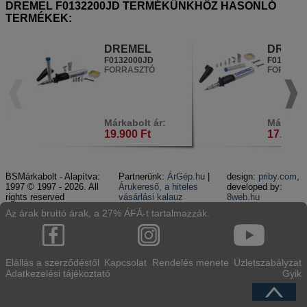
DREMEL F0132200JD TERMÉKÜNKHÖZ HASONLÓ
TERMÉKEK:
DREMEL
DREME
F0132000JD
F0132000
FORRASZTÓ
FORRASZ
Márkabolt ár:
Márkabol
19.900 Ft
17.790 
BSMárkabolt - Alapítva:
Partnerünk:
ÁrGép.hu
|
design:
priby.com
,
1997 © 1997 - 2026. All
Árukereső, a hiteles
developed by:
rights reserved
vásárlási kalauz
8web.hu
Az árak bruttó árak, a 27% ÁFÁ-t tartalmazzák.
Elállás a szerződéstől
Kapcsolat
Rendelés menete
Üzletszabályzat
Adatkezelési tájékoztató
Gyik