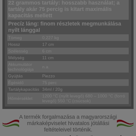
22 grammos tartály: hosszabb használat; a
tartály akár 75 percig is kitart maximális
kapacitás mellett
Precíz láng: finom részletek megmunkálása
nyílt lánggal
Tömeg
0,227 kg
Hossz
17 cm
Szélesség
6 cm
Mélység
11 cm
Akkumulátor
n.a.
technológiája
Gyújtás
Piezzo
Égésidő
75 perc
Tartálykapacitás
34ml / 20g
1200 °C (nyílt levegő) 680 – 1000 °C (forró
Hőmérséklet
levegő) 550 °C (csúcsok)
A termék forgalmazása a magyarországi
márkaképviselet hivatalos jótállási
feltételeivel történik.