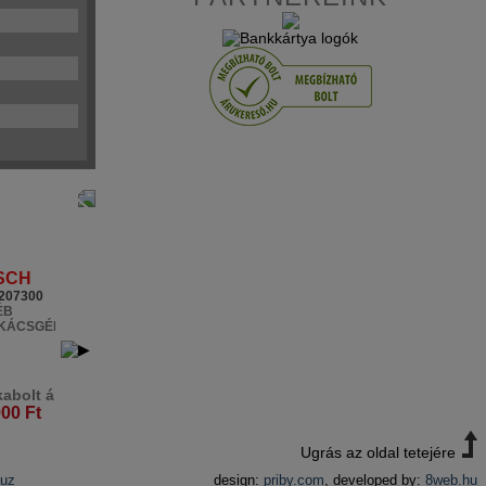
SCH
BOSCH
207300
06039G5000
ÉB
EGYÉB
KÁCSGÉP
BARKÁCSGÉP
abolt ár:
Márkabolt ár:
900 Ft
24.900 Ft
Ugrás az oldal tetejére
auz
design:
priby.com
, developed by:
8web.hu