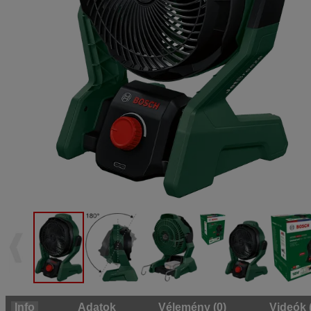
Info
Adatok
Vélemény (0)
Videók 