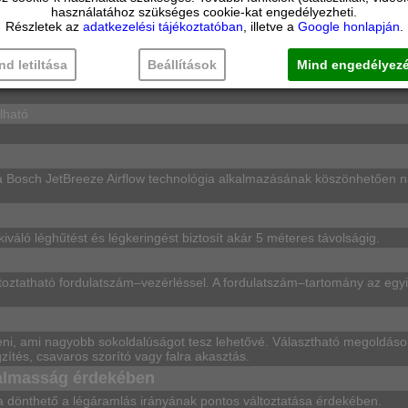
használatához szükséges cookie-kat engedélyezheti.
Részletek az
adatkezelési tájékoztatóban
, illetve a
Google honlapján
.
nd letiltása
Beállítások
Mind engedélyez
lható
 és a Bosch JetBreeze Airflow technológia alkalmazásának köszönhetően 
iváló léghűtést és légkeringést biztosít akár 5 méteres távolságig.
ltoztatható fordulatszám–vezérléssel. A fordulatszám–tartomány az egy
teni, ami nagyobb sokoldalúságot tesz lehetővé. Választható megoldáso
zítés, csavaros szorító vagy falra akasztás.
ugalmasság érdekében
tra dönthető a légáramlás irányának pontos változtatása érdekében.