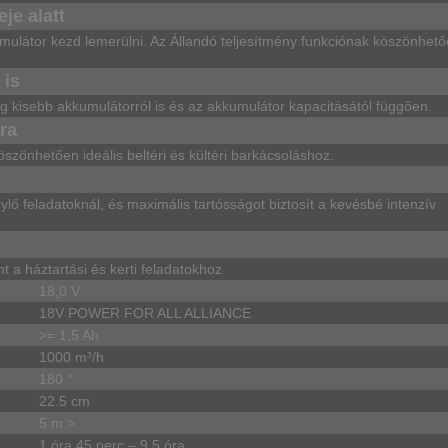
je alatt
kumulátor kezd lemerülni. Az Állandó teljesítmény funkciónak köszönhető
 is
g kisebb akkumulátorról is és az akkumulátor kapacitásától függően.
ra
öszönhetően ideális beltéri és kültéri barkácsoláshoz.
ylő feladatoknál, és maximális tartósságot biztosít a kevésbé intenzív
a háztartási és kerti feladatokhoz
18,0 V
18V POWER FOR ALL ALLIANCE
>= 1,5 Ah
1000 m³/h
180 °
22.5 cm
5 m >
1 óra 45 perc – 9,5 óra