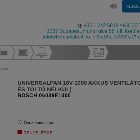
KÉRJ
+36 1 242 6818
/
+36 30 
1037 Budapest, Hunor utca 55. (III. Kerüle
info@bsmarkabolt.hu
H:9h-18h, K-CS:9h-17h
E1000
UNIVERSALFAN 18V-1000 AKKUS VENTILÁT
ÉS TÖLTŐ NÉLKÜL)
BOSCH
06039E1000
Összehasonlítás
RENDELÉSRE