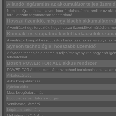
Állandó légáramlás az akkumulátor teljes üzemide
Nem kell újra beállítani a ventilátor fordulatszámát, amikor az ak
fordulatszám folyamatosan fenntartható.
Hosszú üzemidő, még egy kisebb akkumulátorral
A ventilátort úgy tervezték, hogy hosszú üzemidővel működjön, mé
Kompakt és strapabíró kivitel barkácsolók számá
A ventilátor kompakt és robusztus kialakításának és kis súlyának k
Syneon technológia: hosszabb üzemidő
A Syneon technológia optimális teljesítményt nyújt a nagy erőt igén
feladatoknál.
Bosch POWER FOR ALL akkus rendszer
POWER FOR ALL: akkumulátor az otthoni barkácsoláshoz, valamint 
Akkufeszültség
Akku kompatibilitása
Ajánlott akku
Max. levegőátáramlás
Függőleges ventilátorfej–forgás
Ventilátorfej–átmérő
Légáram–tartomány
Működési idő (1,5 Ah)