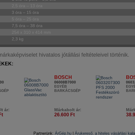
2,5 óra – 13 óra
3 óra – 15 óra
5 óra – 25 óra
7,5 óra – 38 óra
254 x 310 x 414 mm
2,3 kg
aképviselet hivatalos jótállási feltételeivel történik.
ÉKEK:
H
BOSCH
BO
00
06008B7000
0603
EGYÉB
EGY
SGÉP
BARKÁCSGÉP
BAR
t ár:
Márkabolt ár:
Márk
Ft
26.600 Ft
38.
Partnerünk:
ÁrGép.hu
|
Árukereső, a hiteles vásárlási kal