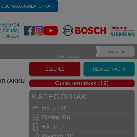
KOSÁR
Üres
E CSOMAGAJÁNLATUNKAT!
756 9704
t, Óbuda)
, P:9h-16h
KAPCSOLAT
BELÉPÉS
REGISZTRÁCIÓ
OR (AKKU
Outlet termékek (19)
KATEGÓRIÁK
Edény (10)
Főzőlap (81)
Hűtő (71)
Kávéfőző (31)