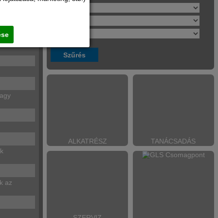
ése
nagy
ALKATRÉSZ
TANÁCSADÁS
ik
k az
SZERVIZ