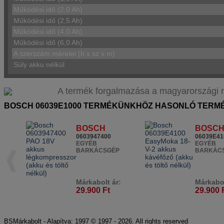
Működési idő (2,0 Ah)
Működési idő (2,5 Ah)
Működési idő (4,0 Ah)
Működési idő (6,0 Ah)
A szerszám méretei (h x sz x m)
Súly akku nélkül
A termék forgalmazása a magyarországi márk
BOSCH 06039E1000 TERMÉKÜNKHÖZ HASONLÓ TERM
BOSCH
BOSC
0603947400
06039E41
EGYÉB
EGYÉB
BARKÁCSGÉP
BARKÁC
Márkabolt ár:
Márkabol
29.900 Ft
29.900 
BSMárkabolt - Alapítva: 1997 © 1997 - 2026. All rights reserved