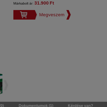
31.900
Ft
Márkabolt ár:
Megveszem
(0)
Dokumentumok (1)
Kérdése van?