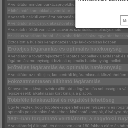
A ventilátor minden barkácsprojekthez használható
A kihúzható kampókkal a ventilátor egyszerűen felakasztható
A vezeték nélküli ventilátor háromlábú állványra szerelhető
Mi
A ventilátor a kulcslyuk akasztóval rögzíthető
A vezeték nélküli ventilátor csavaros szorítókkal is elhelyezhető
Az akkus ventilátor hobbi– és szabadidős célokra egyaránt haszná
Biztosított a hűsítés kempingezés vagy lakókocsizás közben
Erőteljes légáramlás és optimális hatékonyság
A ventilátor a továbbfejlesztett 5 lapátos propellerkialakításnak
légáramlási mennyiséget biztosít optimális hatékonyság mellett.
Erőteljes légáramlás és optimális hatékonyság
A ventilátor az erőteljes, koncentrált légáramlásnak köszönhetően k
Fokozatmentesen állítható légáramlás
Könnyedén a kívánt szintre állítható a légáramlás sebessége a vá
legszélesebb alkalmazási kört kínálja a piacon.
Többféle felakasztási és rögzítési lehetőség
Úgy tervezték, hogy többféleképpen lehessen felszerelni és rögzí
optimális pozicionálás érdekében: kihúzható kampók, állványra rög
180°–ban forgatható ventilátorfej a nagyfokú r
A ventilátorfej állítható, és összesen akár 180 fokban előre és há