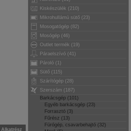
Kiskészülék (210)
Mikrohullámú sütő (23)
Mosogatógép (82)
Mosógép (46)
Outlet termék (19)
Páraelszívó (41)
Pároló (1)
Sütő (115)
Szárítógép (28)
Szerszám (187)
Barkácsgép (101)
Egyéb barkácsgép (23)
Forrasztó (3)
Fűrész (13)
Fúrógép, csavarbehajtó (32)
Alkatrész