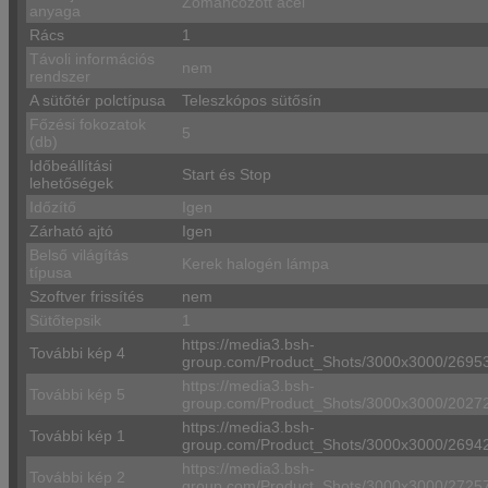
Zománcozott acél
anyaga
Rács
1
Távoli információs
nem
rendszer
A sütőtér polctípusa
Teleszkópos sütősín
Főzési fokozatok
5
(db)
Időbeállítási
Start és Stop
lehetőségek
Időzítő
Igen
Zárható ajtó
Igen
Belső világítás
Kerek halogén lámpa
típusa
Szoftver frissítés
nem
Sütőtepsik
1
https://media3.bsh-
További kép 4
group.com/Product_Shots/3000x3000/269
https://media3.bsh-
További kép 5
group.com/Product_Shots/3000x3000/20
https://media3.bsh-
További kép 1
group.com/Product_Shots/3000x3000/269
https://media3.bsh-
További kép 2
group.com/Product_Shots/3000x3000/272