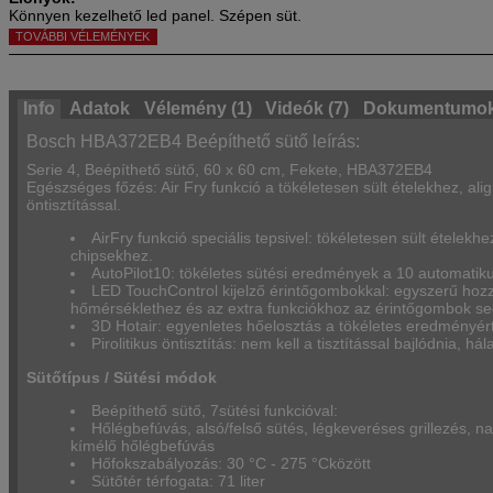
Könnyen kezelhető led panel. Szépen süt.
TOVÁBBI VÉLEMÉNYEK
Info
Adatok
Vélemény (1)
Videók (7)
Dokumentumok
Bosch HBA372EB4 Beépíthető sütő leírás:
Serie 4, Beépíthető sütő, 60 x 60 cm, Fekete, HBA372EB4
Egészséges főzés: Air Fry funkció a tökéletesen sült ételekhez, alig 
öntisztítással.
AirFry funkció speciális tepsivel: tökéletesen sült ételek
chipsekhez.
AutoPilot10: tökéletes sütési eredmények a 10 automati
LED TouchControl kijelző érintőgombokkal: egyszerű hozz
hőmérséklethez és az extra funkciókhoz az érintőgombok se
3D Hotair: egyenletes hőelosztás a tökéletes eredményért
Pirolitikus öntisztítás: nem kell a tisztítással bajlódnia, h
Sütőtípus / Sütési módok
Beépíthető sütő, 7sütési funkcióval:
Hőlégbefúvás, alsó/felső sütés, légkeveréses grillezés, nagy
kímélő hőlégbefúvás
Hőfokszabályozás: 30 °C - 275 °Cközött
Sütőtér térfogata: 71 liter