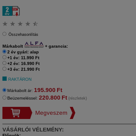
Összehasonlítás
Márkabolt
+
garancia:
2 év gyári: alap
+1 év: 11.990 Ft
+2 év: 16.990 Ft
+3 év: 21.990 Ft
RAKTÁRON
195.900
Ft
Márkabolt ár:
220.800
Ft
Beüzemeléssel:
(részletek)
Megveszem
VÁSÁRLÓI VÉLEMÉNY: