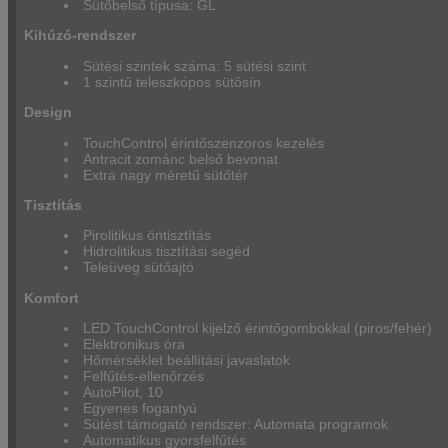
Sütőbelső típusa: GL
Kihúzó-rendszer
Sütési szintek száma: 5 sütési szint
1 szintű teleszkópos sütősín
Design
TouchControl érintőszenzoros kezelés
Antracit zománc belső bevonat
Extra nagy méretű sütőtér
Tisztítás
Pirolitikus öntisztítás
Hidrolitikus tisztítási segéd
Teleüveg sütőajtó
Komfort
LED TouchControl kijelző érintőgombokkal (piros/fehér)
Elektronikus óra
Hőmérséklet beállítási javaslatok
Felfűtés-ellenőrzés
AutoPilot, 10
Egyenes fogantyú
Sütést támogató rendszer: Automata programok
Automatikus gyorsfelfűtés