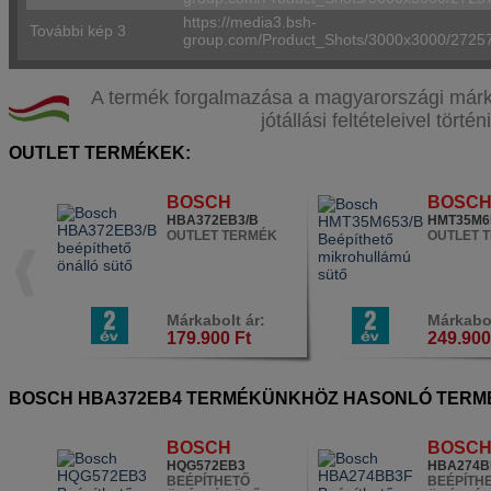
https://media3.bsh-
További kép 3
group.com/Product_Shots/3000x3000/272
A termék forgalmazása a magyarországi márka
jótállási feltételeivel történi
OUTLET TERMÉKEK:
BOSCH
BOSC
HBA372EB3/B
HMT35M6
OUTLET TERMÉK
OUTLET 
Márkabolt ár:
Márkabol
179.900 Ft
249.900
BOSCH HBA372EB4 TERMÉKÜNKHÖZ HASONLÓ TERM
BOSCH
BOSC
HQG572EB3
HBA274B
BEÉPÍTHETŐ
BEÉPÍTH