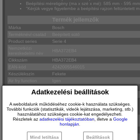
Beépítési méretigény (ma x szé x mé): 585 mm - 595 
"Kérjük vegye figyelembe a beépítési rajzon feltüntetett m
Termék jellemzők
Márka
Bosch
Terméknév/-család
Beépített sütő
Product series
Serie 4
Nemzetközi
HBA372EB4
kereskedelmi név
Cikkszám
HBA372EB4
EAN-kód
4242005546015
Készülékszín
Fekete
Air fry function
Igen
Ajtó színe / anyaga
Fekete
Adatkezelési beállítások
Kiviteli forma
Beépített
Vezérlőegység
A weboldalunk működéséhez cookie-k használata szükséges.
kezelőpanelének
Üveg
További funkciók (statisztikák, videók lejátszása, marketing, stb.)
anyaga
használatához szükséges cookie-kat engedélyezheti.
Beépített főzőfelület-
Részletek az
adatkezelési tájékoztatóban
, illetve a
Google
nem
vezérlések
honlapján
.
Cavity capacity
71
Ajtó anyaga
Üveg
Mind letiltása
Beállítások