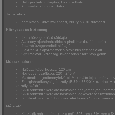
Halogén belső világítás, kikapcsolható
Automatikus hűtőventilátor
Tartozékok
Kombirács, Univerzális tepsi, AirFry & Grill sütőtepsi
Környezet és biztonság
Extra hőszigetelésű sütőajtó
Alacsony ajtóhőmérséklet a pirolitikus tisztítás során
4 darab üvegpanelből álló ajtó
Elektronikus ajtóreteszelés pirolitikus tisztítás alatt
Gyermekzár Biztonsági kikapcsolás Start/Stop gomb
Műszaki adatok
Hálózati kábel hossza: 120 cm
Névleges feszültség: 220 - 240 V
Maximális teljesítményfelvétel: Maximális teljesítmény-fel
Energiahatékonysági osztály (EU Nr. 65/2014 szerint): A
osztály skálán)
Ciklusonkénti energiafelhasználás hagyományos üzemm
Ciklusonkénti energiafelhasználás légkeveréses üzemm
Sütőterek száma: 1 Hőforrás: elektromos Sütőtér mérete:7
Méretek:
Készülék méretei (ma x sz x mé): 595 mm x 594 mm x 