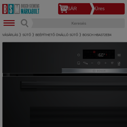
KOSÁR
Üres
VÁSÁRLÁS
SÜTŐ
BEÉPÍTHETŐ ÖNÁLLÓ SÜTŐ
BOSCH HBA372EB4