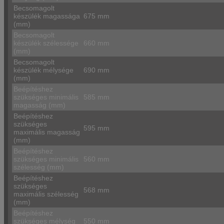
Becsomagolt
készülék magassága
675 mm
(mm)
Becsomagolt
készülék szélessége
660 mm
(mm)
Becsomagolt
készülék mélysége
690 mm
(mm)
Beépítéshez
szükséges minimális
585 mm
magasság (mm)
Beépítéshez
szükséges
595 mm
maximális magasság
(mm)
Beépítéshez
szükséges minimális
560 mm
szélesség (mm)
Beépítéshez
szükséges
568 mm
maximális szélesség
(mm)
Beépítéshez
szükséges mélység
550 mm