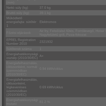
(mm)
Nettó súly (kg)
37.0 kg
Bruttó súly (kg)
39.1 kg
Működtető
energiafajta: sütőtér
Elektromos
1
Air fry, Felső/alsó fűtés, Forrólevegő, Hotair
Főzési eljárások
Nagyfelületű grill, Pizza-fokozat
EPREL Registration
2321932
Number 2010
Sütőterek száma
1
Energiahatékonysági
A+
osztály (2010/30/EC)
Energiafelhasználás,
ciklusonként, normál
0.94 kWh/ciklus
üzemmódban
(2010/30/EC)
Energiafelhasználás,
ciklusonként,
légkeveréses
0.69 kWh/ciklus
üzemmódban
(2010/30/EC)
Energiahatékonysági
81.2 %
mutató