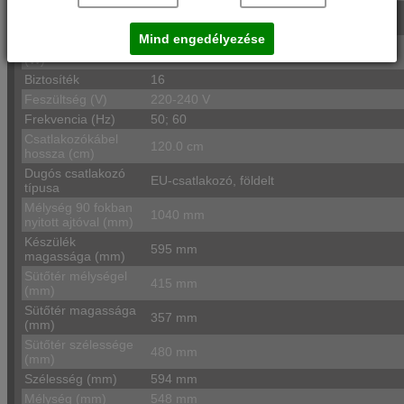
Működtető
Elektromos
energiafajta
Mind engedélyezése
Teljesítményigény
3600 W
(W)
Biztosíték
16
Feszültség (V)
220-240 V
Frekvencia (Hz)
50; 60
Csatlakozókábel
120.0 cm
hossza (cm)
Dugós csatlakozó
EU-csatlakozó, földelt
típusa
Mélység 90 fokban
1040 mm
nyitott ajtóval (mm)
Készülék
595 mm
magassága (mm)
Sütőtér mélységel
415 mm
(mm)
Sütőtér magassága
357 mm
(mm)
Sütőtér szélessége
480 mm
(mm)
Szélesség (mm)
594 mm
Mélység (mm)
548 mm