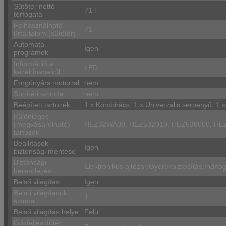
Sütőtér nettó
71 l
térfogata
Felhasználható
71 l
űrtartalom (sütőtér)
Automata
Igen
programok
Információ a
LED
kezelőpanelról
Forgónyárs motorral
nem
Sütőtéri szonda
nem
Beépített tartozék
1 x Kombirács, 1 x Univerzális serpenyő, 1 x 
Különleges
(megvásárolható)
HEZ32WA00, HEZ532010, HEZ538000, HE
tartozék
Beállítások
Igen
biztonsági mentése
Biztonsági
Elektronikus ajtózár;Gyerekbiztosítás;Indít
berendezés
Belső világítás
Igen
Belső világítások
1
száma
Belső világítás helye
Felül
Gőzfejlesztőtér