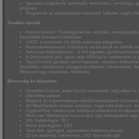
Speciális programok: automata, leeresztés / centrifuga, g
program
Programok az alkalmazáson keresztül: tolltöltet, ingek /
További opciók
Home Connect: Távfelügyelet és -vezérlés, energiagazdál
készülékét firmware frissítéssel.
i-DOS: a mosószer és öblítő automata adagolása
Mosószerfelismerés: Folyékony mosószerek és öblítők vo
Automata foltkiválasztás – 6 folt egyetlen gombnyomással
A „Hozzáadott gőz” opció akár 40%-kal is csökkentheti a gy
TouchControl gombok: be/ki kapcsoló, időzítés, folttisztítás
távindítás, start/szünet utólagos betöltéssel, hőmérséklet, S
MiniLoad egy ruhadarab, öblítőstop
Biztonság és kényelem
Újratöltés funkció: adjon hozzá mosnivalót, még akkor is,
Utántöltés jelzése
Elegáns és ergonomikusan döntött kezelőpanel a könnyű 
4D WashSystem mosási rendszer: nagy hatásfokú víz- és
HygienePlus: hatékonyan tisztítja a ruhaneműt és elpuszt
MiniLoad: Hatékonyan mos el akár egy ruhadarabot vagy k
XXL Dobtérfogat: 70 l
Belső dobvilágítás: LED
Vario dob: gyengéd, ugyanakkor hatékony mosás
32 cm átmérőjű, fekete-inox, 182°-ban nyíló ajtó