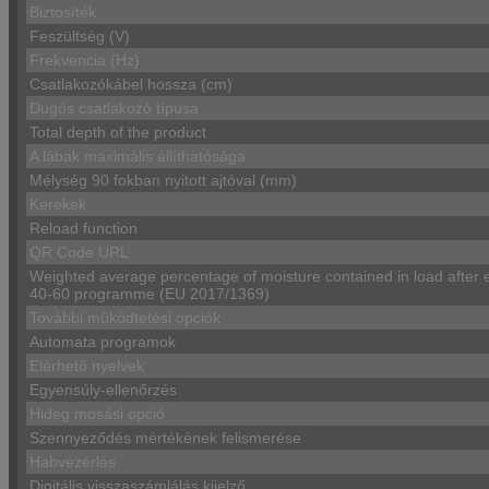
Biztosíték
Feszültség (V)
Frekvencia (Hz)
Csatlakozókábel hossza (cm)
Dugós csatlakozó típusa
Total depth of the product
A lábak maximális állíthatósága
Mélység 90 fokban nyitott ajtóval (mm)
Kerekek
Reload function
QR Code URL
Weighted average percentage of moisture contained in load after 
40-60 programme (EU 2017/1369)
További működtetési opciók
Automata programok
Elérhető nyelvek
Egyensúly-ellenőrzés
Hideg mosási opció
Szennyeződés mértékének felismerése
Habvezérlés
Digitális visszaszámlálás kijelző