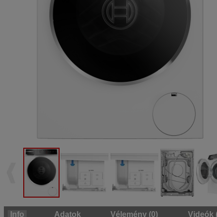
Info
Adatok
Vélemény (0)
Videók 