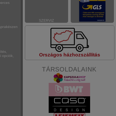
perces
SZERVIZ
naprakészen
ítés,
Országos házhozszállítás
i opciók,
TÁRSOLDALAINK