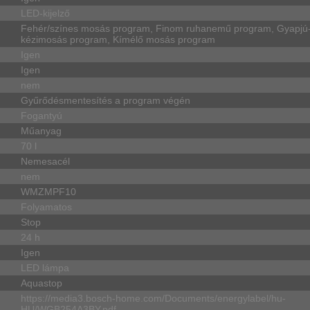
LED-kijelző
Fehér/színes mosás program, Finom ruhanemű program, Gyapjú-
kézimosás program, Kímélő mosás program
Igen
Igen
nem
Gyűrődésmentesítés a program végén
Fogantyú
Műanyag
70 l
Nemesacél
nem
WMZMPF10
Folyamatos
Stop
24 h
Igen
LED lámpa
Aquastop
https://media3.bosch-home.com/Documents/energylabel/hu-
HU/WGB254A3BY.pdf