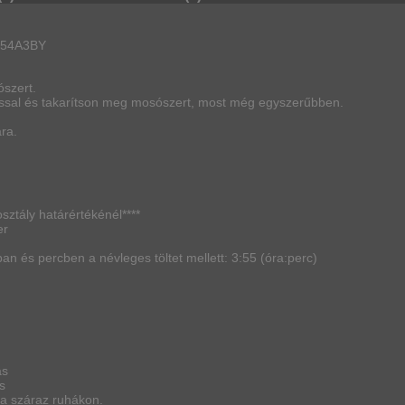
B254A3BY
ószert.
ással és takarítson meg mosószert, most még egyszerűbben.
ra.
ztály határértékénél****
er
 és percben a névleges töltet mellett: 3:55 (óra:perc)
ás
s
 a száraz ruhákon.