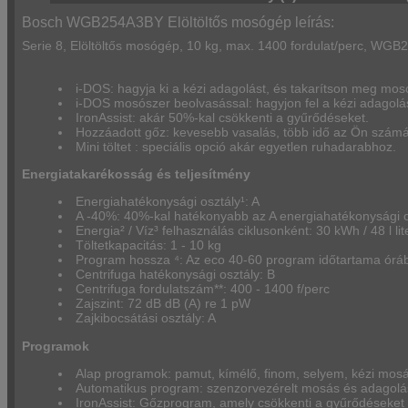
Bosch WGB254A3BY Elöltöltős mosógép leírás:
Serie 8, Elöltöltős mosógép, 10 kg, max. 1400 fordulat/perc, WG
i-DOS: hagyja ki a kézi adagolást, és takarítson meg mos
i-DOS mosószer beolvasással: hagyjon fel a kézi adagol
IronAssist: akár 50%-kal csökkenti a gyűrődéseket.
Hozzáadott gőz: kevesebb vasalás, több idő az Ön számá
Mini töltet : speciális opció akár egyetlen ruhadarabhoz.
Energiatakarékosság és teljesítmény
Energiahatékonysági osztály¹: A
A -40%: 40%-kal hatékonyabb az A energiahatékonysági os
Energia² / Víz³ felhasználás ciklusonként: 30 kWh / 48 l lit
Töltetkapacitás: 1 - 10 kg
Program hossza ⁴: Az eco 40-60 program időtartama órában
Centrifuga hatékonysági osztály: B
Centrifuga fordulatszám**: 400 - 1400 f/perc
Zajszint: 72 dB dB (A) re 1 pW
Zajkibocsátási osztály: A
Programok
Alap programok: pamut, kímélő, finom, selyem, kézi mos
Automatikus program: szenzorvezérelt mosás és adagolá
IronAssist: Gőzprogram, amely csökkenti a gyűrődéseket