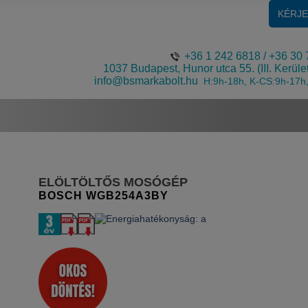
KÉRJ
+36 1 242 6818
/
+36 30 
1037 Budapest, Hunor utca 55. (III. Kerüle
info@bsmarkabolt.hu
H:9h-18h, K-CS:9h-17h
ELÖLTÖLTŐS MOSÓGÉP
BOSCH
WGB254A3BY