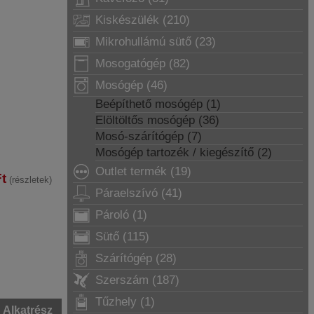
Kiskészülék (210)
Mikrohullámú sütő (23)
Mosogatógép (82)
Mosógép (46)
Beépíthető mosógép (1)
Elöltöltős mosógép (36)
Mosó-szárítógép (7)
Mosógép tartozék / kiegészítő (2)
Outlet termék (19)
t
(részletek)
Páraelszívó (41)
Pároló (1)
Sütő (115)
Szárítógép (28)
Szerszám (187)
Tűzhely (1)
Alkatrész