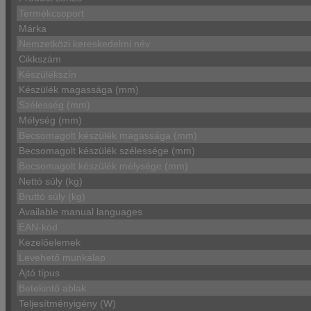
Termékcsoport
Márka
Nemzetközi kereskedelmi név
Cikkszám
Készülékszín
Készülék magassága (mm)
Szélesség (mm)
Mélység (mm)
Becsomagolt készülék magassága (mm)
Becsomagolt készülék szélessége (mm)
Becsomagolt készülék mélysége (mm)
Nettó súly (kg)
Bruttó súly (kg)
Available manual languages
EAN-kód
Kezelőelemek
Levehető munkalap
Ajtó típus
Betekintő ablak
Teljesítményigény (W)