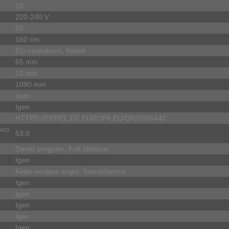
10
220-240 V
50
160 cm
EU-csatlakozó, földelt
65 mm
12 mm
1090 mm
nem
Igen
HTTPS://EPREL.EC.EUROPA.EU/QR/2696442
eco
53.0
Demó program, Folt táblázat
Igen
Kelet-európai angol, Szimbólumok
Igen
Igen
Igen
Igen
Igen