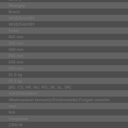
Mosógép
Bosch
WGB254A3BY
WGB254A3BY
Fehér
845 mm
598 mm
590 mm
865 mm
645 mm
690 mm
81.5 kg
82.5 kg
[BG, CS, HR, HU, RO, SK, SL, SR]
4242005606047
Alkalmazáson keresztül;Érintővezérlés;Forgató vezérlés
nem
N/A
Üvegablak
2300 W