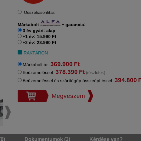
Összehasonlítás
Márkabolt
+
garancia:
3 év gyári: alap
+1 év: 15.990 Ft
+2 év: 23.990 Ft
RAKTÁRON
369.900
Ft
Márkabolt ár:
378.390
Ft
Beüzemeléssel:
(részletek)
394.800
F
Beüzemeléssel és szárítógép összeépítéssel:
Megveszem
(0)
Dokumentumok (3)
Kérdése van?