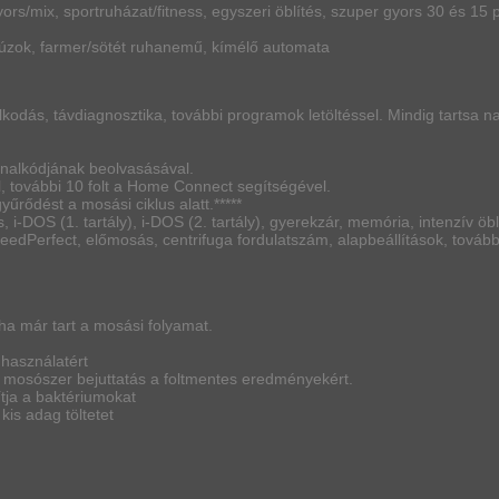
yors/mix, sportruházat/fitness, egyszeri öblítés, szuper gyors 30 és 15 
 blúzok, farmer/sötét ruhanemű, kímélő automata
kodás, távdiagnosztika, további programok letöltéssel. Mindig tartsa 
nalkódjának beolvasásával.
, további 10 folt a Home Connect segítségével.
űrődést a mosási ciklus alatt.*****
, i-DOS (1. tartály), i-DOS (2. tartály), gyerekzár, memória, intenzív öbl
peedPerfect, előmosás, centrifuga fordulatszám, alapbeállítások, tovább
 ha már tart a mosási folyamat.
használatért
 mosószer bejuttatás a foltmentes eredményekért.
ítja a baktériumokat
is adag töltetet