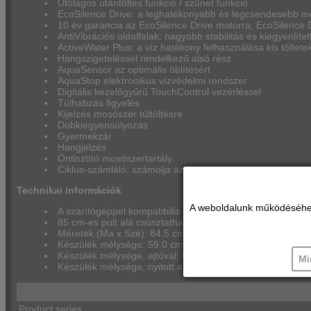
Utólagos utántöltés funkció / szünet funkció
EcoSilence Drive: a leghatékonyabb és legcsendesebb mo
10 év garancia az EcoSilence Drive motorra, EcoSilence
AntiVibrációs oldalfalak: nagyobb stabilitás és kiegyenlí
ActiveWater Plus: a víz hatékony felhasználása kis töltete
Hangszigeteléssel rendelkező alsó rész
AquaSensor az optimális öblítésért
AquaStop elektronikus vízvédelmi rendszer
Digitális kezelőgyűrű TouchControl vezérléssel
Túlhabzás figyelés
Kijelzés mosószer túltöltésre
Dobkiegyensúlyozás
Gyermekzár
Hangjelzés
Öntisztító mosószertartály
Ciklus-számláló: számolja az elvégzett programokat
Technikai információk
A weboldalunk működéséhez c
A szárítógéppel kompatibilis összeépítő kerettel egymásr
85 cm-es pult alá csúsztatható
Méretek (Ma x Szé): 84.5 cm x 59.8 cm
Készülék mélysége: 59.0 cm
Készülék mélysége, ajtóval: 64.8 cm
Mi
Készülék mélysége, nyitott ajtóval: 109.0 cm
Product series