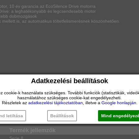
tor, 10 év garancia az EcoSilence Drive motorra
 Drive: a leghatékonyabb és legcsendesebb motor
tettebb dobmozgások
k mellett is, az automatikus töltetfelismerésnek köszönhetően.
Adatkezelési beállítások
ookie-k használata szükséges. További funkciók (statisztikák, videók 
a építhető
használatához szükséges cookie-kat engedélyezheti.
Részletek az
adatkezelési tájékoztatóban
, illetve a
Google honlapján
.
nd letiltása
Beállítások
Mind engedélyez
Termék jellemzők
Serie 8