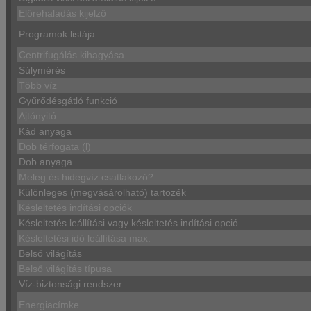
Előrehaladás kijelző
Programok listája
Centrifugálás kihagyása
Súlymérés
Több víz
Gyűrődésgátló funkció
Ajtónyitó
Kád anyaga
Dob térfogata (l)
Dob anyaga
Meleg és hidegvíz csatlakozó?
Különleges (megvásárolható) tartozék
Késleltetés indítási opciók
Késleltetés leállítási vagy késleltetés indítási opció
Késleltetési idő leállítása max.
Belső világítás
Belső világítás típusa
Víz-biztonsági rendszer
Energiacímke