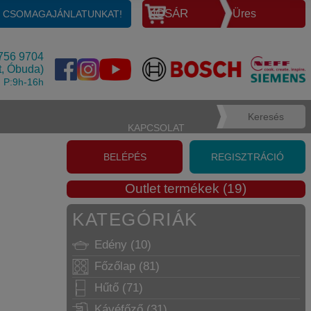
KOSÁR
Üres
E CSOMAGAJÁNLATUNKAT!
756 9704
t, Óbuda)
, P:9h-16h
KAPCSOLAT
BELÉPÉS
REGISZTRÁCIÓ
Outlet termékek (19)
KATEGÓRIÁK
Edény (10)
Főzőlap (81)
Hűtő (71)
Kávéfőző (31)