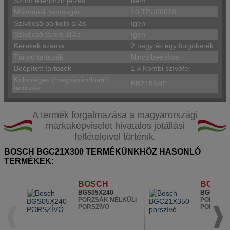
Szűrő ellenőrző jelzés
nem
Működési hatósugár
10 TPU00028
Szívócső parkoló állás
Igen
Szívócső tároló állás
Igen
Kerekek száma
2 nagy és egy forgókerék
Tároló tartozék
Nincs beépítve
Beépített tartozék
1 x Kombi szívófej
Különleges (megvásárolható)
BBZ156HF
tartozék
A termék forgalmazása a magyarországi
márkaképviselet hivatalos jótállási
feltételeivel történik.
BOSCH BGC21X300 TERMÉKÜNKHÖZ HASONLÓ
TERMÉKEK:
BOSCH
BOSC
BGS05X240
BGC21X3
PORZSÁK NÉLKÜLI
PORZSÁK
PORSZÍVÓ
PORSZÍV