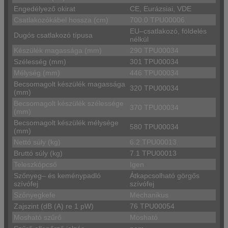
Engedélyező okirat
CE, Eurázsiai, VDE
Csatlakozókábel hossza (cm)
700.0 TPU00006
EU–csatlakozó, földelés
Dugós csatlakozó típusa
nélkül
Készülék magassága (mm)
290 TPU00034
Szélesség (mm)
301 TPU00034
Mélység (mm)
446 TPU00034
Becsomagolt készülék magassága
320 TPU00034
(mm)
Becsomagolt készülék szélessége
370 TPU00034
(mm)
Becsomagolt készülék mélysége
580 TPU00034
(mm)
Nettó súly (kg)
6.2 TPU00013
Bruttó súly (kg)
7.1 TPU00013
Teleszkópcső
Igen
Szőnyeg– és keménypadló
Átkapcsolható görgős
szívófej
szívófej
Szőnyegkefe
Mechanikus
Zajszint (dB (A) re 1 pW)
76 TPU00054
Mosható szűrő
Mosható