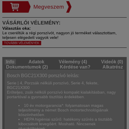
Megveszem
VÁSÁRLÓI VÉLEMÉNY:
Le cseréltük a régi porszívót, nagyon jó terméket választottam,
teljesen elégedett vagyok vele!
TOVÁBBI VÉLEMÉNYEK
Info
Adatok
Vélemény (4)
Videók (0)
Dokumentumok (2)
Kérdése van?
Alkatrész
Bosch BGC21X300 porszívó leírás:
Serie | 4, Porzsák nélküli porszívó, Serie 4, fekete,
BGC21X300
Erőteljes, zsák nélküli porszívó kompakt kialakításban, nagy
portartóval a gyorsabb tisztítás érdekében.
10 év motorgarancia*: folyamatosan magas
teljesítmény a német Bosch motortechnológiának
köszönhetően.
HEPA higiéniai szűrő: hatékony szűrés a tisztább
kibocsátott levegőért. Mosható. Nincsenek
pluszköltségek.