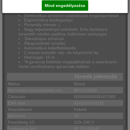
Tömeg: 4.711 kg (szívótartozék nélkül)
Mind engedélyezése
Könnyen kezelhető portartály: egyszerűen kivehető
és kiüríthető.
Elektronikus szívóerő–szabályozás forgatógombbal
Ergonomikus kézifogantyú
Portartály mérete: L
Nagy teljesítményű turbókefe. Erős tisztításra
tervezték minden padlóra, különösen szőnyegre.
Teleszkópos szívócső
Átkapcsolható szívófej
Automatikus kábelfeltekerés
2 részes tartozék: rés– és kárpitszívó fej
Hatósugár: 10 m
*A garancia feltételei megtalálhatóak a www.bosch–
home.com/hu/extra–garanciak oldalon
Termék jellemzők
Márka
Bosch
Nemzetközi kereskedelmi név
BGC21X300
Cikkszám
000000000000407885
EAN–kód
4242005284191
Készülékszín
Fekete
Biztosíték
10
Feszültség (V)
220–240 V
Frekvencia (Hz)
60 TPU00040