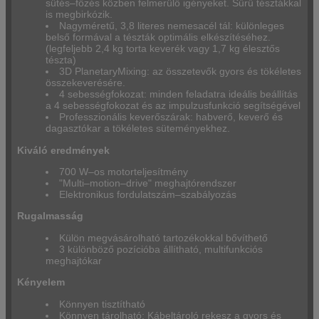
sütés–főzés közben felmerülő igényeket. Sűrű tésztákkal
is megbirkózik.
Nagyméretű, 3,8 literes nemesacél tál: különleges
belső formával a tészták optimális elkészítéséhez.
(legfeljebb 2,4 kg torta keverék vagy 1,7 kg élesztős
tészta)
3D PlanetaryMixing: az összetevők gyors és tökéletes
összekeverésére.
4 sebességfokozat: minden feladatra ideális beállítás
a 4 sebességfokozat és az impulzusfunkció segítségével
Professzionális keverőszárak: habverő, keverő és
dagasztókar a tökéletes süteményekhez.
Kiváló eredmények
700 W–os motorteljesítmény
"Multi–motion–drive" meghajtórendszer
Elektronikus fordulatszám–szabályozás
Rugalmasság
Külön megvásárolható tartozékokkal bővíthető
3 különböző pozícióba állítható, multifunkciós
meghajtókar
Kényelem
Könnyen tisztítható
Könnyen tárolható: Kábeltároló rekesz a gyors és