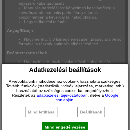
egyszerű kábeltárolásért
Manuális parkolóállás: kényelmes kezelhetőség a
keverőszárak manuális parkolóhelyzetének
köszönhetően a keverőál tál hátsó oldalán.
Lágy működési felfutás
Anyag/Dizájn
Nagyméretű, 3,8 literes nemesacél tál speciális belső
formával a tészták optimális elkészítéséhez.
Beépített tartozékok
Dagasztószár tésztaleválasztóval, habverőszár,
keverőszár
Adatkezelési beállítások
3 féle szeletelő/reszelőkorong (1–1 kétoldalas
szeletelő– ill. reszelőkorong + 1 finom reszelőkorong = 5
funkció)
A weboldalunk működéséhez cookie-k használata szükséges.
Átlátszó fedél betöltőnyílással
További funkciók (statisztikák, videók lejátszása, marketing, stb.)
használatához szükséges cookie-kat engedélyezheti.
Biztonság
Részletek az
adatkezelési tájékoztatóban
, illetve a
Google
honlapján
.
Gumi rögzítőlábak
Magas fokú biztonság túlterhelésvédelemmel
Mind letiltása
Beállítások
Termék jellemzők
Márka
Bosch
Mind engedélyezése