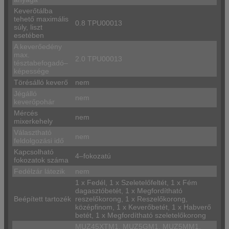
Keverőtálba
tehető maximális
0.8 TPU00013
súly, liszt
esetében
A keverőedény
max.
2.0 TPU00013
tésztabefogadó–
képessége
Törésálló keverő
nem
Jégálló
nem
keverőpohár
Mércés
nem
mixerkehely
Választható
nem
feldolgozási idő
Kapcsolható
4–fokozatú
fokozatok száma
Fedélzár látezik
nem
1 x Fedél, 1 x Szeletelőfeltét, 1 x Fém
dagasztóbetét, 1 x Megfordítható
Beépített tartozék
reszelőkorong, 1 x Reszelőkorong,
középfinom, 1 x Keverőbetét, 1 x Habverő
betét, 1 x Megfordítható szeletelőkorong
MUZ45XTM1, MUZ5GM1, MUZ5MM1,