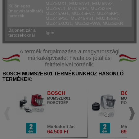
MUZ5MX1, MUZ5NV1, MUZ5NV2,
Különleges
MUZ5VL1, MUZ5ZP1, MUZS2ER,
(megvásárolható)
MUZ45AG1, MUZ45FV2, MUZ45KP1,
tartozék
MUZ45PS1, MUZ45RS1, MUZ45SV2,
MUZ45XCG1, MUZS2FWW, MUZS2KR
Bajonett zár a
Igen
tartozékoknál
A termék forgalmazása a magyarországi
márkaképviselet hivatalos jótállási
feltételeivel történik.
BOSCH MUMS2EB01 TERMÉKÜNKHÖZ HASONLÓ
TERMÉKEK:
BOSCH
BOSC
MUMS2ER01
MUM5820
ROBOTGÉP
ROBOTG
Márkabolt ár:
Márkabol
64.500 Ft
69.500 