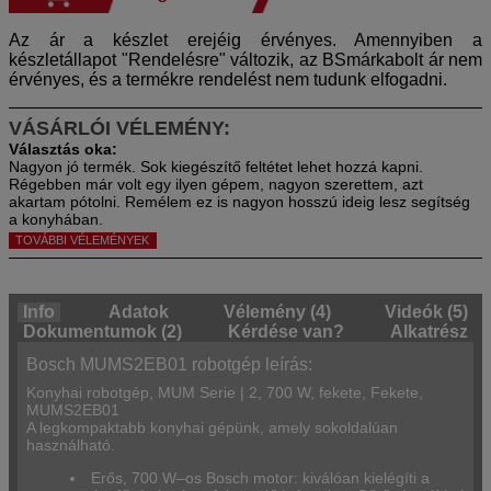
Az ár a készlet erejéig érvényes. Amennyiben a
készletállapot "Rendelésre" változik, az BSmárkabolt ár nem
érvényes, és a termékre rendelést nem tudunk elfogadni.
VÁSÁRLÓI VÉLEMÉNY:
Nagyon jó termék. Sok kiegészítő feltétet lehet hozzá kapni.
Régebben már volt egy ilyen gépem, nagyon szerettem, azt
akartam pótolni. Remélem ez is nagyon hosszú ideig lesz segítség
a konyhában.
TOVÁBBI VÉLEMÉNYEK
Info
Adatok
Vélemény (4)
Videók (5)
Dokumentumok (2)
Kérdése van?
Alkatrész
Bosch MUMS2EB01 robotgép leírás:
Konyhai robotgép, MUM Serie | 2, 700 W, fekete, Fekete,
MUMS2EB01
A legkompaktabb konyhai gépünk, amely sokoldalúan
használható.
Erős, 700 W–os Bosch motor: kiválóan kielégíti a