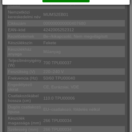
Terméknév/–
Konyhai robotgépek
család
Nemzetközi
MUMS2EB01
kereskedelmi név
Cikkszám
000000000000407680
EAN–kód
4242005252312
Kezelőelemek
Be–/kikapcsoló, Nem megvilágított
Készülékszín
Fekete
Készülékház
Műanyag
anyaga
Teljesítményigény
700 TPU00037
(W)
Feszültség (V)
220–240 V
Frekvencia (Hz)
50/60 TPU00040
Engedélyező
CE, Eurázsiai, VDE
okirat
Csatlakozókábel
110.0 TPU00006
hossza (cm)
Dugós csatlakozó
EU–csatlakozó, földelés nélkül
típusa
Készülék
266 TPU00034
magassága (mm)
Szélesség (mm)
266 TPU00034