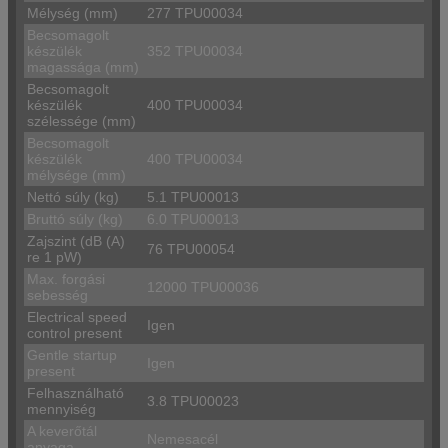
Mélység (mm)
277 TPU00034
Becsomagolt
készülék
352 TPU00034
magassága (mm)
Becsomagolt
készülék
400 TPU00034
szélessége (mm)
Becsomagolt
készülék
400 TPU00034
mélysége (mm)
Nettó súly (kg)
5.1 TPU00013
Bruttó súly (kg)
6.0 TPU00013
Zajszint (dB (A)
76 TPU00054
re 1 pW)
Max. forgási
12000 TPU00036
sebesség
Electrical speed
Igen
control present
Gentle startup
Igen
present
Felhasználható
3.8 TPU00023
mennyiség
A keverőtál
Nemesacél
anyaga