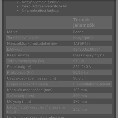
Kenyérkiemelő funkció
Beépített zsemlepirító feltét
Újramelegítési funkció
Termék
jellemzők
Márka
Bosch
Terméknév/–család
Kenyérpirító
Nemzetközi kereskedelmi név
TAT5P425
EAN–kód
4242005188994
Készülékszín
Classic grey crystal
Teljesítményigény (W)
970 W
Feszültség (V)
220–240 V
Frekvencia (Hz)
50/60 Hz
Csatlakozókábel hossza (cm)
90.0 cm
Dugós csatlakozó típusa
EU–csatlakozó, földelt
Készülék magassága (mm)
195 mm
Szélesség (mm)
300 mm
Mélység (mm)
170 mm
Becsomagolt készülék magassága
242 mm
(mm)
Becsomagolt készülék szélessége