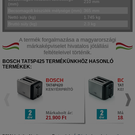
210 mm
(mm)
Becsomagolt készülék mélysége (mm)
365 mm
Nettó súly (kg)
1.745 kg
Bruttó súly (kg)
2.3 kg
A termék forgalmazása a magyarországi
márkaképviselet hivatalos jótállási
feltételeivel történik.
BOSCH TAT5P425 TERMÉKÜNKHÖZ HASONLÓ
TERMÉKEK:
BOSCH
BOSC
TAT4P420
TAT3P420
KENYÉRPIRÍTÓ
KENYÉRP
Márkabolt ár:
Márkabol
21.900 Ft
18.500 