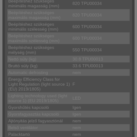
Beépítéshez szükséges
820 TPU00034
minimális magasság (mm)
Beépítéshez szükséges
820 TPU00034
maximális magasság (mm)
Beépítéshez szükséges
600 TPU00034
minimális szélesség (mm)
Beépítéshez szükséges
600 TPU00034
maximális szélesség (mm)
Beépítéshez szükséges
550 TPU00034
mélység (mm)
Nettó súly (kg)
30.8 TPU00013
Bruttó súly (kg)
33.6 TPU00013
Automatic defrosting
nem
Energy Efficiency Class for
Light Regulation (light source 1)
F
(EU) 2019/1805)
Lighting technology used (light
LED
source 1) (EU 2019/1805)
Gyorshűtés kapcsoló
Igen
Gyorsfagyasztás kapcsoló
Igen
Ajtónyitás jelző fagyasztónál
nem
Belső ventilátor
nem
Palacktartó
nem