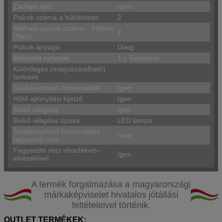
Zárható ajtó
nem
Polcok száma a hűtőtérben
2
Állítható polcok száma – hűtőtér
2
(Stck)
Polcok anyaga
Üveg
Beépített tartozék
1 x Tojástartó
Különleges (megvásárolható)
tartozék
Szabályozható hőmérséklet
Igen
Hűtő ajtónyitási kijelző
Igen
Belső világítás
Igen
Belső világítás típusa
LED lámpa
Szabályozható hőmérséklet –
nem
fagyasztó rész
Fagyasztó rész olvadékvíz–
Igen
elvezetővel
A termék forgalmazása a magyarországi
márkaképviselet hivatalos jótállási
feltételeivel történik.
OUTLET TERMÉKEK: