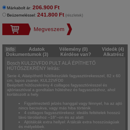
206.900
Ft
Márkabolt ár:
241.800
Ft
Beüzemeléssel:
(részletek)
Megveszem
Info
Adatok
Vélemény (0)
Videók (4)
Dokumentumok (3)
Kérdése van?
Alkatrész
Bosch KUL22VFD0 PULT ALÁ ÉPÍTHETŐ
HŰTŐSZEKRÉNY leírás:
Serie 4, Aláépíthető hűtőkészülék fagyasztórekesszel, 82 x 60
cm, lapos zsanér, KUL22VFD0
Beépített hűtőszekrény 4 csillagos fagyasztórésszel és
ajtóriasztóval a gondtalan hűtéshez és fagyasztáshoz, ahol
korlátozott a hely.
Figyelmeztető jelzés hanggal vagy fénnyel, ha az ajtó
nincs becsukva, vagy más hiba történik
4 csillagos fagyasztórekesz: ideális feltételek hosszú
távú tároláshoz –18°–on és az alatt
Ajtótálcák extra hellyel: A tálcák extra hosszúságúak
és mélyebbek.