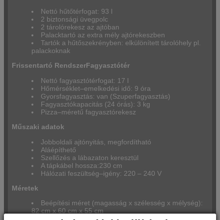
Nettó hűtőtérfogat: 93 l
2 biztonsági üvegpolc
2 tárolórekesz az ajtóban
Palacktartó az extra mély ajtórekeszben
Tartók a hűtőszekrényben: elkülönített tárolóhely pl.
palackoknak
Frissentartó Rendszer
Fagyasztótér
Nettó fagyasztótérfogat: 17 l
Hőmérséklet–emelkedési idő: 9 óra
Gyorsfagyasztás: van (Szuperfagyasztás)
Fagyasztókapacitás (24 órás): 3 kg
Pizza–méretű fagyasztórekesz
Műszaki adatok
Jobboldali ajtónyitás, megfordítható
Aláépíthető
Szellőzés a lábazaton keresztül
A tápkábel hossza:230 cm
Hálózati feszültség–igény: 220 – 240 V
Méretek
Beépítési méret (magasság x szélesség x mélység):
82 cm x 60 cm x 55 cm
Készülékméret (magasság x szélesség x mélység):