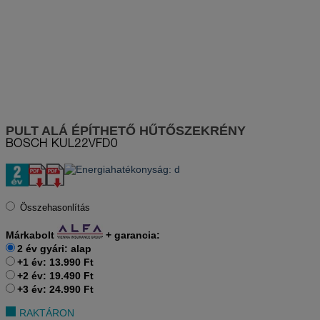
PULT ALÁ ÉPÍTHETŐ HŰTŐSZEKRÉNY
BOSCH
KUL22VFD0
Összehasonlítás
Márkabolt
+
garancia:
2 év gyári: alap
+1 év: 13.990 Ft
+2 év: 19.490 Ft
+3 év: 24.990 Ft
RAKTÁRON