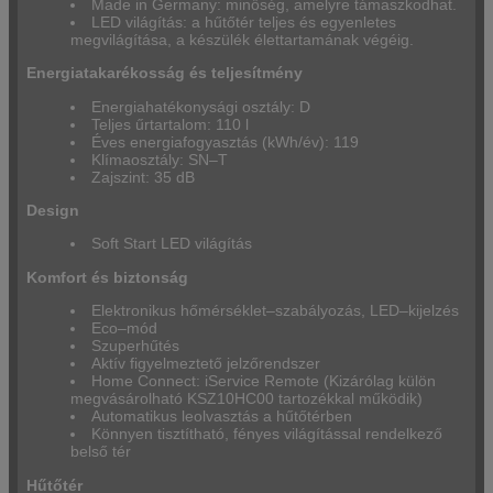
Made in Germany: minőség, amelyre támaszkodhat.
LED világítás: a hűtőtér teljes és egyenletes
megvilágítása, a készülék élettartamának végéig.
Energiatakarékosság és teljesítmény
Energiahatékonysági osztály: D
Teljes űrtartalom: 110 l
Éves energiafogyasztás (kWh/év): 119
Klímaosztály: SN–T
Zajszint: 35 dB
Design
Soft Start LED világítás
Komfort és biztonság
Elektronikus hőmérséklet–szabályozás, LED–kijelzés
Eco–mód
Szuperhűtés
Aktív figyelmeztető jelzőrendszer
Home Connect: iService Remote (Kizárólag külön
megvásárolható KSZ10HC00 tartozékkal működik)
Automatikus leolvasztás a hűtőtérben
Könnyen tisztítható, fényes világítással rendelkező
belső tér
Hűtőtér