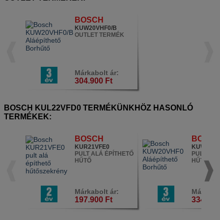
BOSCH
KUW20VHF0/B
OUTLET TERMÉK
Márkabolt ár:
304.900 Ft
BOSCH KUL22VFD0 TERMÉKÜNKHÖZ HASONLÓ
TERMÉKEK:
BOSCH
BOSC
KUR21VFE0
KUW20VH
PULT ALÁ ÉPÍTHETŐ
PULT ALÁ
HŰTŐ
HŰTŐ
Márkabolt ár:
Márkabol
197.900 Ft
334.900