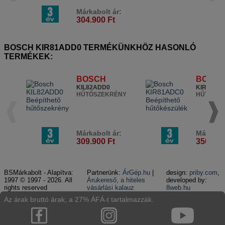
Márkabolt ár:
304.900 Ft
BOSCH KIR81ADD0 TERMÉKÜNKHÖZ HASONLÓ
TERMÉKEK:
BOSCH
BOSC
KIL82ADD0
KIR81AD
HŰTŐSZEKRÉNY
HŰTŐSZ
Márkabolt ár:
Márkabol
309.900 Ft
350.900
BSMárkabolt - Alapítva:
Partnerünk:
ÁrGép.hu
|
design:
priby.com
,
1997 © 1997 - 2026. All
Árukereső, a hiteles
developed by:
rights reserved
vásárlási kalauz
8web.hu
Az árak bruttó árak, a 27% ÁFÁ-t tartalmazzák.