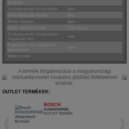
tartozék
Szabályozható hőmérséklet
Igen
Hűtő ajtónyitási kijelző
Igen
Belső világítás
Igen
Belső világítás típusa
LED lámpa
Szabályozható hőmérséklet –
nem
fagyasztó rész
Fagyasztó rész olvadékvíz–
Igen
elvezetővel
Water intake
A termék forgalmazása a magyarországi
márkaképviselet hivatalos jótállási feltételeivel
történik.
OUTLET TERMÉKEK:
BOSCH
KUW20VHF0/B
OUTLET TERMÉK