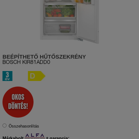
BEÉPÍTHETŐ HŰTŐSZEKRÉNY
BOSCH
KIR81ADD0
Összehasonlítás
Márkabolt
+
garancia: