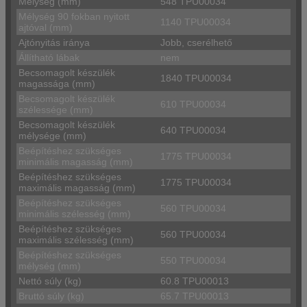
Mélység (mm)
548 TPU00034
Mélység 90 fokban nyitott
1140 TPU00034
ajtóval (mm)
Ajtónyitás iránya
Jobb, cserélhető
Állítható lábak
nem
Becsomagolt készülék
1840 TPU00034
magassága (mm)
Becsomagolt készülék
610 TPU00034
szélessége (mm)
Becsomagolt készülék
640 TPU00034
mélysége (mm)
Beépítéshez szükséges
1775 TPU00034
minimális magasság (mm)
Beépítéshez szükséges
1775 TPU00034
maximális magasság (mm)
Beépítéshez szükséges
560 TPU00034
minimális szélesség (mm)
Beépítéshez szükséges
560 TPU00034
maximális szélesség (mm)
Beépítéshez szükséges
550 TPU00034
mélység (mm)
Nettó súly (kg)
60.8 TPU00013
Bruttó súly (kg)
65.7 TPU00013