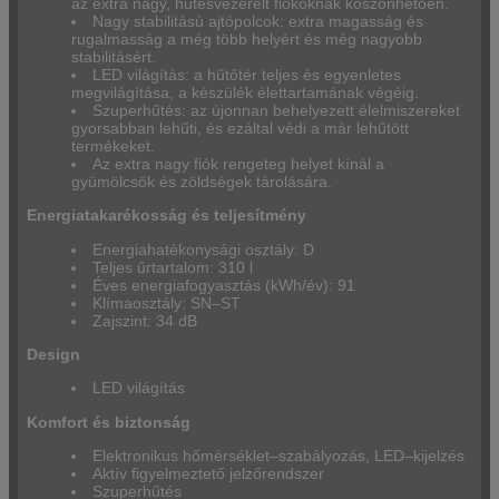
az extra nagy, hűtésvezérelt fiókoknak köszönhetően.
Nagy stabilitású ajtópolcok: extra magasság és
rugalmasság a még több helyért és még nagyobb
stabilitásért.
LED világítás: a hűtőtér teljes és egyenletes
megvilágítása, a készülék élettartamának végéig.
Szuperhűtés: az újonnan behelyezett élelmiszereket
gyorsabban lehűti, és ezáltal védi a már lehűtött
termékeket.
Az extra nagy fiók rengeteg helyet kínál a
gyümölcsök és zöldségek tárolására.
Energiatakarékosság és teljesítmény
Energiahatékonysági osztály: D
Teljes űrtartalom: 310 l
Éves energiafogyasztás (kWh/év): 91
Klímaosztály: SN–ST
Zajszint: 34 dB
Design
LED világítás
Komfort és biztonság
Elektronikus hőmérséklet–szabályozás, LED–kijelzés
Aktív figyelmeztető jelzőrendszer
Szuperhűtés