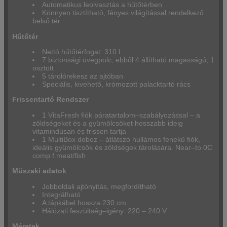
Automatikus leolvasztás a hűtőtérben
Könnyen tisztítható, fényes világítással rendelkező
belső tér
Hűtőtér
Nettó hűtőtérfogat: 310 l
7 biztonsági üvegpolc, ebből 4 állítható magasságú, 1
osztott
5 tárolórekesz az ajtóban
Speciális, kivehető, krómozott palacktartó rács
Frissentartó Rendszer
1 VitaFresh fiók páratartalom–szabályozással – a
zöldségeket és a gyümölcsöket hosszabb ideig
vitamindúsan és frissen tartja
1 MultiBox doboz – átlátszó hullámos fenekű fiók,
ideális gyümölcsök és zöldségek tárolására. Near–to 0C
comp.f.meat/fish
Műszaki adatok
Jobboldali ajtónyitás, megfordítható
Integrálható
A tápkábel hossza:230 cm
Hálózati feszültség–igény: 220 – 240 V
Méretek