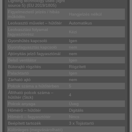
Lighting technology used (light
source 5) (EU 2019/1805)
Figyelmeztető jelzés / hibás
Hangjelzés nélkül
működés
Leolvasztó művelet – hűtőtér
Automatikus
Leolvasztási folyamat
Kézi
fagyasztórész
Gyorshűtés kapcsoló
Igen
Gyorsfagyasztás kapcsoló
nem
Ajtónyitás jelző fagyasztónál
nem
Belső ventilátor
Igen
Bútorajtó rögzítés
Rögzített
Palacktartó
Igen
Zárható ajtó
nem
Polcok száma a hűtőtérben
5
Állítható polcok száma –
4
hűtőtér (Stck)
Polcok anyaga
Üveg
Hőmérő – hűtőtér
Digitális
Hőmérő – fagyasztótér
Nincs
Beépített tartozék
3 x Tojástartó
Különleges (megvásárolható)