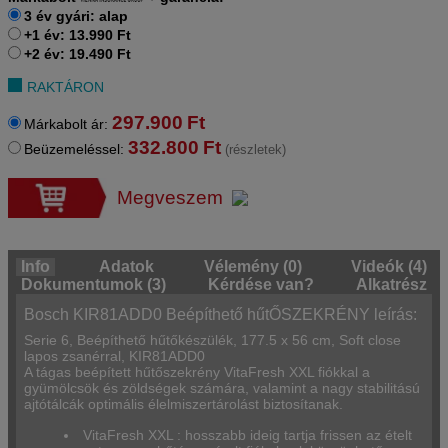
3 év gyári: alap
+1 év: 13.990 Ft
+2 év: 19.490 Ft
RAKTÁRON
297.900
Ft
Márkabolt ár:
332.800
Ft
Beüzemeléssel:
(részletek)
Megveszem
Info
Adatok
Vélemény (0)
Videók (4)
Dokumentumok (3)
Kérdése van?
Alkatrész
Bosch KIR81ADD0 Beépíthető hűtŐSZEKRÉNY leírás:
Serie 6, Beépíthető hűtőkészülék, 177.5 x 56 cm, Soft close
lapos zsanérral, KIR81ADD0
A tágas beépített hűtőszekrény VitaFresh XXL fiókkal a
gyümölcsök és zöldségek számára, valamint a nagy stabilitású
ajtótálcák optimális élelmiszertárolást biztosítanak.
VitaFresh XXL : hosszabb ideig tartja frissen az ételt