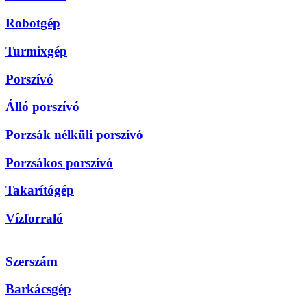
Robotgép
Turmixgép
Porszívó
Álló porszívó
Porzsák nélküli porszívó
Porzsákos porszívó
Takarítógép
Vízforraló
Szerszám
Barkácsgép