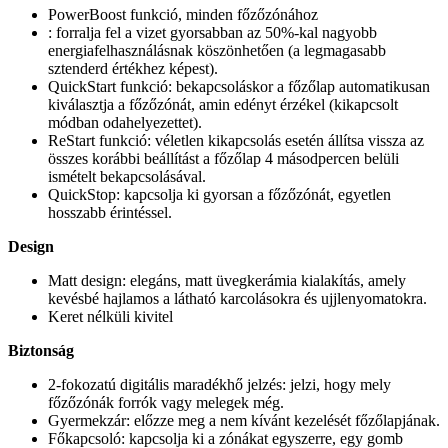
PowerBoost funkció, minden főzőzónához
: forralja fel a vizet gyorsabban az 50%-kal nagyobb
energiafelhasználásnak köszönhetően (a legmagasabb
sztenderd értékhez képest).
QuickStart funkció: bekapcsoláskor a főzőlap automatikusan
kiválasztja a főzőzónát, amin edényt érzékel (kikapcsolt
módban odahelyezettet).
ReStart funkció: véletlen kikapcsolás esetén állítsa vissza az
összes korábbi beállítást a főzőlap 4 másodpercen belüli
ismételt bekapcsolásával.
QuickStop: kapcsolja ki gyorsan a főzőzónát, egyetlen
hosszabb érintéssel.
Design
Matt design: elegáns, matt üvegkerámia kialakítás, amely
kevésbé hajlamos a látható karcolásokra és ujjlenyomatokra.
Keret nélküli kivitel
Biztonság
2-fokozatú digitális maradékhő jelzés: jelzi, hogy mely
főzőzónák forrók vagy melegek még.
Gyermekzár: előzze meg a nem kívánt kezelését főzőlapjának.
Főkapcsoló: kapcsolja ki a zónákat egyszerre, egy gomb