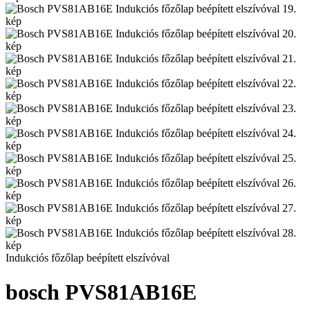
Indukciós főzőlap beépített elszívóval
bosch
PVS81AB16E