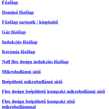
Főzőlap
Dominó főzőlap
Főzőlap tartozék / kiegészítő
Gáz főzőlap
Indukciós főzőlap
Kerámia főzőlap
Neff flex design indukciós főzőlap
Mikrohullámú sütő
Beépíthető mikrohullámú sütő
Flex design beépíthető kompakt mikrohullámú sütő
Flex design beépíthető kompakt sütő
mikrohullámmal