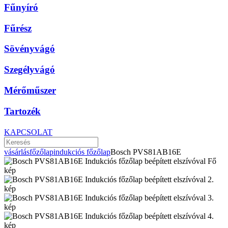
Fűnyíró
Fűrész
Sövényvágó
Szegélyvágó
Mérőműszer
Tartozék
KAPCSOLAT
vásárlás
főzőlap
indukciós főzőlap
Bosch PVS81AB16E