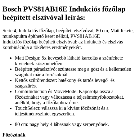
Bosch PVS81AB16E Indukciós főzőlap
beépített elszívóval leírás:
Serie 4,
Indukciós
főzőlap, beépített elszívóval, 80 cm, Matt fekete,
munkapultra építhető keret nélkül, PVS81AB16E
Indukciós
főzőlap beépített elszívóval: az indukció és elszívás
kombinációja a tökéletes eredményekért.
Matt Design: 5x kevesebb látható karcolás a szénfekete
kivitelnek köszönhetően.
Beépített páraelszívó: szüntesse meg a gőzt és a kellemetlen
szagokat már a forrásuknál.
Kettős szűrőrendszer: hatékony és tartós levegő- és
szagszűrés.
CombiInduction és MoveMode: Kapcsolja össza a
főzőzónákat vagy változtassa a teljesítményfokozatokat,
anélkül, hogy a főzőlaphoz érne.
TouchSelect: válassza ki a kívánt főzőzónát és a
teljesítményszintet egyszerűen.
80 cm: nagy hely 4 lábasnak vagy serpenyőnek.
Főzőzónák