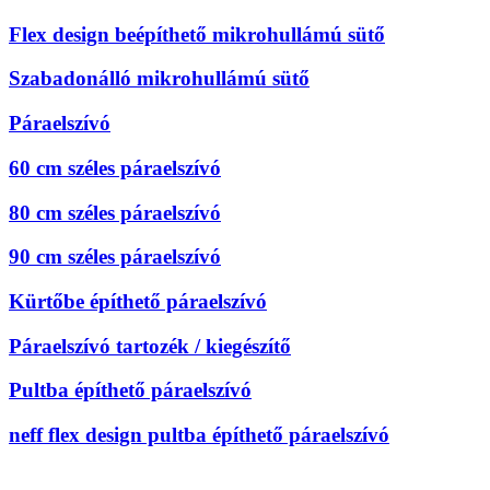
Flex design beépíthető mikrohullámú sütő
Szabadonálló mikrohullámú sütő
Páraelszívó
60 cm széles páraelszívó
80 cm széles páraelszívó
90 cm széles páraelszívó
Kürtőbe építhető páraelszívó
Páraelszívó tartozék / kiegészítő
Pultba építhető páraelszívó
neff flex design pultba építhető páraelszívó