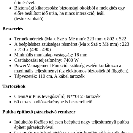
érintésével.
Biztonsági kikapcsolás: biztonsági okokból a melegítés egy
előre beállított idő után, ha nincs interakció, leáll
(testreszabható).
Beszerelés
Termékméretek (Ma x Szé x Mé mm): 223 mm x 802 x 522
A beépítéshez szükséges résméret (Ma x Szé x Mé mm) : 223
x 750 x (490 - 490)
Minimális munkalap vastagság: 16 mm
Csatlakozási teljesítmény: 7400 W
PowerManagement Funkció: szükség esetén korlátozza a
maximális teljesítményt (az elektromos biztosítéktól függően).
Tápvezeték: 110 cm, A kábel tartozék
Tartozékok
CleanAir Plus levegőszűrő, N**0155 tartozék
60 cm-es padlószekrénybe is beszerelhető
Pultba építhető páraelszívó rendszer
Indukciós
főzőlap teljesen beépített nagy teljesítményű pultba
épített páraelszívóval.
Csatornás vagy keringetéses elszívás konfigurálására alkalmas