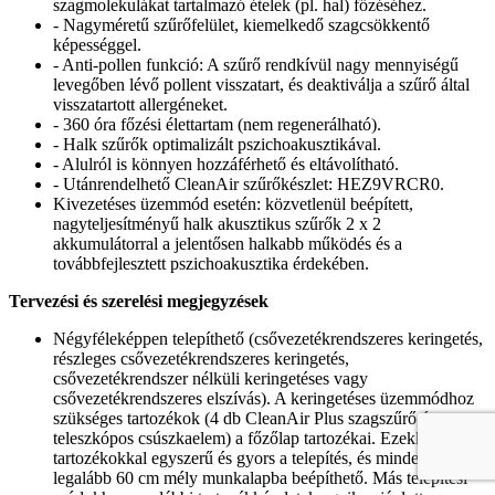
szagmolekulákat tartalmazó ételek (pl. hal) főzéséhez.
- Nagyméretű szűrőfelület, kiemelkedő szagcsökkentő
képességgel.
- Anti-pollen funkció: A szűrő rendkívül nagy mennyiségű
levegőben lévő pollent visszatart, és deaktiválja a szűrő által
visszatartott allergéneket.
- 360 óra főzési élettartam (nem regenerálható).
- Halk szűrők optimalizált pszichoakusztikával.
- Alulról is könnyen hozzáférhető és eltávolítható.
- Utánrendelhető CleanAir szűrőkészlet: HEZ9VRCR0.
Kivezetéses üzemmód esetén: közvetlenül beépített,
nagyteljesítményű halk akusztikus szűrők 2 x 2
akkumulátorral a jelentősen halkabb működés és a
továbbfejlesztett pszichoakusztika érdekében.
Tervezési és szerelési megjegyzések
Négyféleképpen telepíthető (csővezetékrendszeres keringetés,
részleges csővezetékrendszeres keringetés,
csővezetékrendszer nélküli keringetéses vagy
csővezetékrendszeres elszívás). A keringetéses üzemmódhoz
szükséges tartozékok (4 db CleanAir Plus szagszűrő és egy
teleszkópos csúszkaelem) a főzőlap tartozékai. Ezekkel a
tartozékokkal egyszerű és gyors a telepítés, és minden
legalább 60 cm mély munkalapba beépíthető. Más telepítési