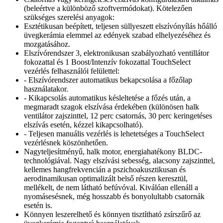
(beleértve a különböző szoftvermódokat). Kötelezően
szükséges szerelési anyagok:
Esztétikusan beépített, teljesen süllyeszett elszívónyílás hőálló
üvegkerámia elemmel az edények szabad elhelyezéséhez és
mozgatásához.
Elszívórendszer 3, elektronikusan szabályozható ventillátor
fokozattal és 1 Boost/Intenzív fokozattal TouchSelect
vezérlés felhasználói felülettel:
- Elszívórendszer automatikus bekapcsolása a főzőlap
használatakor.
- Kikapcsolás automatikus késleltetése a főzés után, a
megmaradt szagok elszívása érdekében (különösen halk
ventilátor zajszinttel, 12 perc csatornás, 30 perc keringetéses
elszívás esetén, kézzel kikapcsolható).
- Teljesen manuális vezérlés is lehetetséges a TouchSelect
vezérlésnek köszönhetően.
Nagyteljesítményű, halk motor, energiahatékony BLDC-
technológiával. Nagy elszívási sebesség, alacsony zajszinttel,
kellemes hangfrekvencián a pszichoakusztikusan és
aerodinamikusan optimalizált belső részen keresztül,
mellékelt, de nem látható befúvóval. Kiválóan ellenáll a
nyomásesésnek, még hosszabb és bonyolultabb csatornák
esetén is.
Könnyen leszerelhető és könnyen tisztítható zsírszűrő az