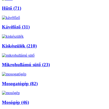
Hűtő (71)
Kávéfőző (31)
Kiskészülék (210)
Mikrohullámú sütő (23)
Mosogatógép (82)
Mosógép (46)