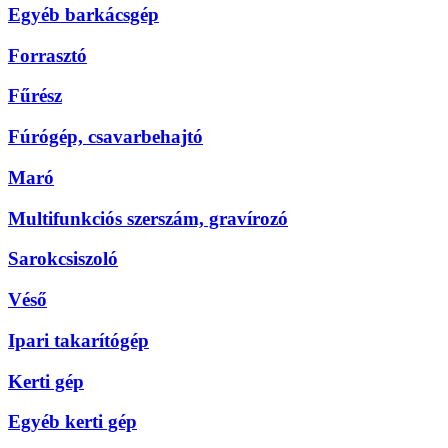
Egyéb barkácsgép
Forrasztó
Fűrész
Fúrógép, csavarbehajtó
Maró
Multifunkciós szerszám, gravírozó
Sarokcsiszoló
Véső
Ipari takarítógép
Kerti gép
Egyéb kerti gép