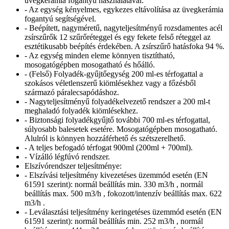
üvegkerámia fogantyú használatával:
- Az egység kényelmes, egykezes eltávolítása az üvegkerámia
fogantyú segítségével.
- Beépített, nagyméretű, nagyteljesítményű rozsdamentes acél
zsírszűrők 12 szűrőréteggel és egy fekete felső réteggel az
esztétikusabb beépítés érdekében. A zsírszűrő hatásfoka 94 %.
- Az egység minden eleme könnyen tisztítható,
mosogatógépben mosogatható és hőálló.
- (Felső) Folyadék-gyűjtőegység 200 ml-es térfogattal a
szokásos véletlenszerű kiömlésekhez vagy a főzésből
származó páralecsapódáshoz.
- Nagyteljesítményű folyadékelvezető rendszer a 200 ml-t
meghaladó folyadék kiömlésekhez.
- Biztonsági folyadékgyűjtő további 700 ml-es térfogattal,
súlyosabb balesetek esetére. Mosogatógépben mosogatható.
Alulról is könnyen hozzáférhető és szétszerelhető.
- A teljes befogadó térfogat 900ml (200ml + 700ml).
- Vízálló légfúvó rendszer.
Elszívórendszer teljesítménye:
- Elszívási teljesítmény kivezetéses üzemmód esetén (EN
61591 szerint): normál beállítás min. 330 m3/h , normál
beállítás max. 500 m3/h , fokozott/intenzív beállítás max. 622
m3/h .
- Leválasztási teljesítmény keringetéses üzemmód esetén (EN
61591 szerint): normál beállítás min. 252 m3/h , normál