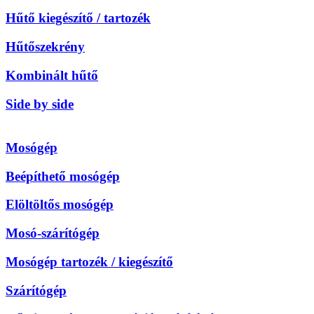
Hűtő kiegészítő / tartozék
Hűtőszekrény
Kombinált hűtő
Side by side
Mosógép
Beépíthető mosógép
Elöltöltős mosógép
Mosó-szárítógép
Mosógép tartozék / kiegészítő
Szárítógép