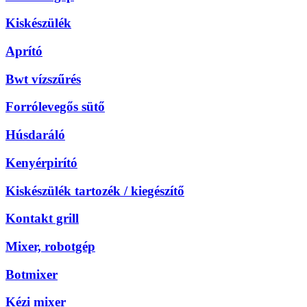
Kiskészülék
Aprító
Bwt vízszűrés
Forrólevegős sütő
Húsdaráló
Kenyérpirító
Kiskészülék tartozék / kiegészítő
Kontakt grill
Mixer, robotgép
Botmixer
Kézi mixer