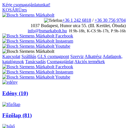
Kérje csomagajánlatunkat!
KOSÁR
Üres
+36 1 242 6818
/
+36 30 756 9704
1037 Budapest, Hunor utca 55. (III. Kerület, Óbuda)
info@bsmarkabolt.hu
H:9h-18h, K-CS:9h-17h, P:9h-16h
Kapcsolat
Szállítás
GLS csomagpont
Szerviz
Alkatrész
Adatlapok,
katalógusok
Tanácsadás
Csomagajánlat
Akciós termékek
Edény (10)
Főzőlap (81)