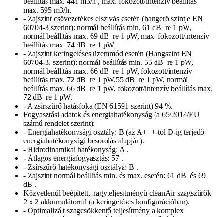
beállítás max. 441 m3/h , max. fokozott/intenzív beállítás
max. 595 m3/h.
- Zajszint csővezetékes elszívás esetén (hangerő szintje EN
60704-3 szerint): normál beállítás min. 61 dB re 1 pW,
normál beállítás max. 69 dB re 1 pW, max. fokozott/intenzív
beállítás max. 74 dB re 1 pW.
- Zajszint keringetéses üzemmód esetén (Hangszint EN
60704-3. szerint): normál beállítás min. 55 dB re 1 pW,
normál beállítás max. 66 dB re 1 pW, fokozott/intenzív
beállítás max. 72 dB re 1 pW.55 dB re 1 pW, normál
beállítás max. 66 dB re 1 pW, fokozott/intenzív beállítás max.
72 dB re 1 pW.
- A zsírszűrő hatásfoka (EN 61591 szerint) 94 %.
Fogyasztási adatok és energiahatékonyság (a 65/2014/EU
számú rendelet szerint):
- Energiahatékonysági osztály: B (az A+++-tól D-ig terjedő
energiahatékonysági besorolás alapján).
- Hidrodinamikai hatékonyság: A .
- Átlagos energiafogyasztás: 57 .
- Zsírszűrő hatékonysági osztálya: B .
- Zajszint normál beállítás min. és max. esetén: 61 dB és 69
dB .
Közvetlenül beépített, nagyteljesítményű cleanAir szagszűrők
2 x 2 akkumulátorral (a keringetéses konfigurációban).
- Optimalizált szagcsökkentő teljesítmény a komplex