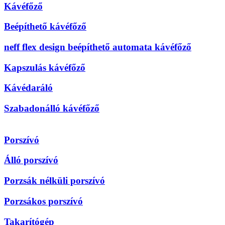
Kávéfőző
Beépíthető kávéfőző
neff flex design beépíthető automata kávéfőző
Kapszulás kávéfőző
Kávédaráló
Szabadonálló kávéfőző
Porszívó
Álló porszívó
Porzsák nélküli porszívó
Porzsákos porszívó
Takarítógép