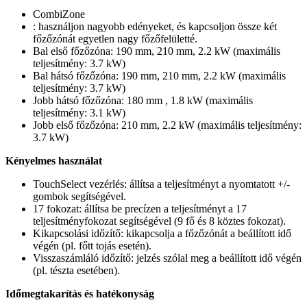
CombiZone
: használjon nagyobb edényeket, és kapcsoljon össze két
főzőzónát egyetlen nagy főzőfelületté.
Bal első főzőzóna: 190 mm, 210 mm, 2.2 kW (maximális
teljesítmény: 3.7 kW)
Bal hátsó főzőzóna: 190 mm, 210 mm, 2.2 kW (maximális
teljesítmény: 3.7 kW)
Jobb hátsó főzőzóna: 180 mm , 1.8 kW (maximális
teljesítmény: 3.1 kW)
Jobb első főzőzóna: 210 mm, 2.2 kW (maximális teljesítmény:
3.7 kW)
Kényelmes használat
TouchSelect vezérlés: állítsa a teljesítményt a nyomtatott +/-
gombok segítségével.
17 fokozat: állítsa be precízen a teljesítményt a 17
teljesítményfokozat segítségével (9 fő és 8 köztes fokozat).
Kikapcsolási időzítő: kikapcsolja a főzőzónát a beállított idő
végén (pl. főtt tojás esetén).
Visszaszámláló időzítő: jelzés szólal meg a beállított idő végén
(pl. tészta esetében).
Időmegtakarítás és hatékonyság