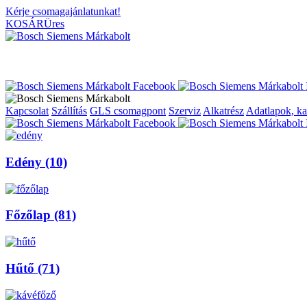
Kérje csomagajánlatunkat!
KOSÁR
Üres
Kapcsolat
Szállítás
GLS csomagpont
Szerviz
Alkatrész
Adatlapok, ka
Edény (10)
Főzőlap (81)
Hűtő (71)