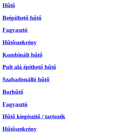
Hűtő
Beépíthető hűtő
Fagyasztó
Hűtőszekrény
Kombinált hűtő
Pult alá építhető hűtő
Szabadonálló hűtő
Borhűtő
Fagyasztó
Hűtő kiegészítő / tartozék
Hűtőszekrény