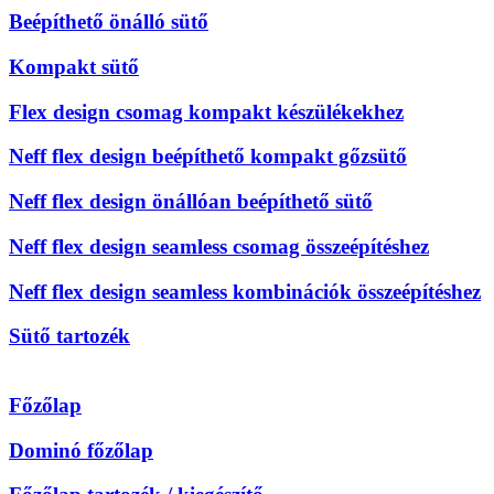
Beépíthető önálló sütő
Kompakt sütő
Flex design csomag kompakt készülékekhez
Neff flex design beépíthető kompakt gőzsütő
Neff flex design önállóan beépíthető sütő
Neff flex design seamless csomag összeépítéshez
Neff flex design seamless kombinációk összeépítéshez
Sütő tartozék
Főzőlap
Dominó főzőlap