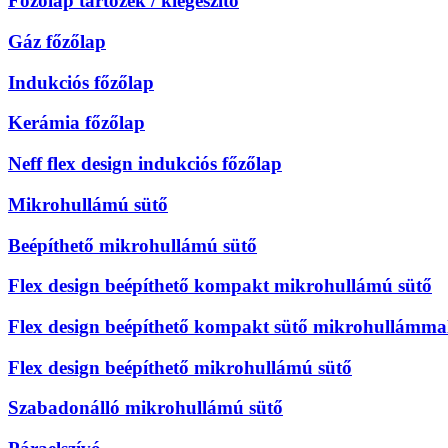
Főzőlap tartozék / kiegészítő
Gáz főzőlap
Indukciós főzőlap
Kerámia főzőlap
Neff flex design indukciós főzőlap
Mikrohullámú sütő
Beépíthető mikrohullámú sütő
Flex design beépíthető kompakt mikrohullámú sütő
Flex design beépíthető kompakt sütő mikrohullámma
Flex design beépíthető mikrohullámú sütő
Szabadonálló mikrohullámú sütő