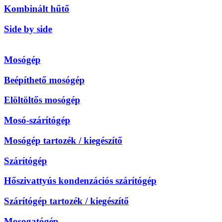
Kombinált hűtő
Side by side
Mosógép
Beépíthető mosógép
Elöltöltős mosógép
Mosó-szárítógép
Mosógép tartozék / kiegészítő
Szárítógép
Hőszivattyús kondenzációs szárítógép
Szárítógép tartozék / kiegészítő
Mosogatógép