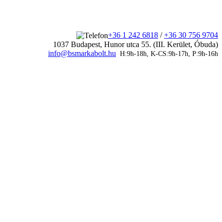
+36 1 242 6818
/
+36 30 756 9704
1037 Budapest, Hunor utca 55. (III. Kerület, Óbuda)
info@bsmarkabolt.hu
H:9h-18h, K-CS:9h-17h, P:9h-16h