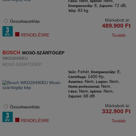
Nem,
Nem,
I-dos:
Iqdrive:
E,
72 dB,
Energiaosztály:
Zajszint:
83 kg
Súly:
Márkabolt ár:
Összehasonlítás
489.900
Ft
RENDELÉSRE
Tovább
BOSCH
MOSÓ-SZÁRÍTÓGÉP
WKD28490EU
MOSÓ-SZÁRÍTÓGÉP
Fehér,
E,
Szín:
Energiaosztály:
1400 f/p,
Centrifuga:
Nem,
Nem,
Avantixx:
Logixx:
Nem,
Home professional:
Nem,
Nem,
I-dos:
Iqdrive:
68 dB
Zajszint:
Márkabolt ár:
Összehasonlítás
332.900
Ft
RENDELÉSRE
Tovább