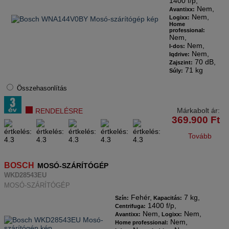
1400 f/p,
Nem,
Avantixx:
Nem,
Logixx:
Home
professional:
Nem,
Nem,
I-dos:
Nem,
Iqdrive:
70 dB,
Zajszint:
71 kg
Súly:
Összehasonlítás
Márkabolt ár:
RENDELÉSRE
369.900
Ft
Tovább
BOSCH
MOSÓ-SZÁRÍTÓGÉP
WKD28543EU
MOSÓ-SZÁRÍTÓGÉP
Fehér,
7 kg,
Szín:
Kapacitás:
1400 f/p,
Centrifuga:
Nem,
Nem,
Avantixx:
Logixx:
Nem,
Home professional: