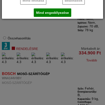
Mind letiltása
Beállítások
Nem,
Avantixx:
Nem,
Logixx:
Home
professional:
Mind engedélyezése
Nem,
Nem,
I-dos:
Nem,
Iqdrive:
70 dB,
Zajszint:
78 kg
Súly:
Összehasonlítás
Márkabolt ár:
RENDELÉSRE
334.900
Ft
Tovább
BOSCH
MOSÓ-SZÁRÍTÓGÉP
WNA144V0BY
MOSÓ-SZÁRÍTÓGÉP
Fehér,
Szín:
Energiaosztály:
B,
9 kg,
Kapacitás:
Centrifuga: