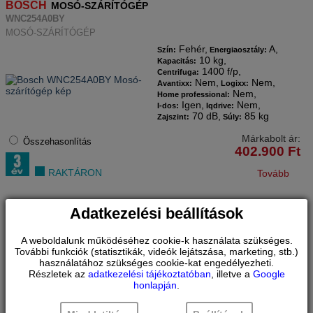
BOSCH
MOSÓ-SZÁRÍTÓGÉP
WNC254A0BY
MOSÓ-SZÁRÍTÓGÉP
Fehér,
A,
Szín:
Energiaosztály:
10 kg,
Kapacitás:
1400 f/p,
Centrifuga:
Nem,
Nem,
Avantixx:
Logixx:
Nem,
Home professional:
Igen,
Nem,
I-dos:
Iqdrive:
70 dB,
85 kg
Zajszint:
Súly:
Márkabolt ár:
Összehasonlítás
402.900
Ft
RAKTÁRON
Tovább
Adatkezelési beállítások
BOSCH
MOSÓ-SZÁRÍTÓGÉP
WNG24401BY
A weboldalunk működéséhez cookie-k használata szükséges.
MOSÓ-SZÁRÍTÓGÉP
További funkciók (statisztikák, videók lejátszása, marketing, stb.)
Fehér,
Szín:
használatához szükséges cookie-kat engedélyezheti.
Energiaosztály:
Részletek az
adatkezelési tájékoztatóban
, illetve a
Google
A,
honlapján
.
9 kg,
Kapacitás:
Centrifuga:
1400 f/p,