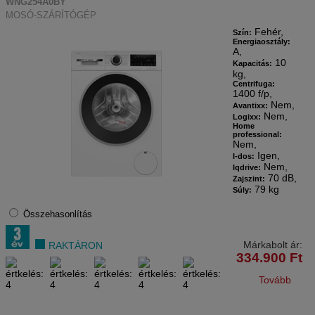
WNG254A0BY
MOSÓ-SZÁRÍTÓGÉP
Fehér,
Szín:
Energiaosztály:
A,
10
Kapacitás:
kg,
Centrifuga:
1400 f/p,
Nem,
Avantixx:
Nem,
Logixx:
Home
professional:
Nem,
Igen,
I-dos:
Nem,
Iqdrive:
70 dB,
Zajszint:
79 kg
Súly:
Összehasonlítás
Márkabolt ár:
RAKTÁRON
334.900
Ft
Tovább