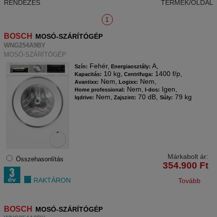
RENDEZÉS
TERMÉK/OLDAL
1
BOSCH
MOSÓ-SZÁRÍTÓGÉP
WNG254A9BY
MOSÓ-SZÁRÍTÓGÉP
Fehér,
A,
Szín:
Energiaosztály:
10 kg,
1400 f/p,
Kapacitás:
Centrifuga:
Nem,
Nem,
Avantixx:
Logixx:
Nem,
Igen,
Home professional:
I-dos:
Nem,
70 dB,
79 kg
Iqdrive:
Zajszint:
Súly:
Márkabolt ár:
Összehasonlítás
354.900
Ft
RAKTÁRON
Tovább
BOSCH
MOSÓ-SZÁRÍTÓGÉP