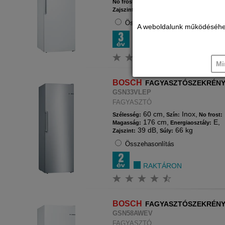
Igen,
191 cm,
No frost:
Magasság:
38 dB,
107 kg
Zajszint:
Súly:
Összehasonlítás
A weboldalunk működéséhez c
RAKTÁRON
Mi
BOSCH
FAGYASZTÓSZEKRÉN
GSN33VLEP
FAGYASZTÓ
60 cm,
Inox,
Szélesség:
Szín:
No frost:
176 cm,
E,
Magasság:
Energiaosztály:
39 dB,
66 kg
Zajszint:
Súly:
Összehasonlítás
RAKTÁRON
BOSCH
FAGYASZTÓSZEKRÉN
GSN58AWEV
FAGYASZTÓ