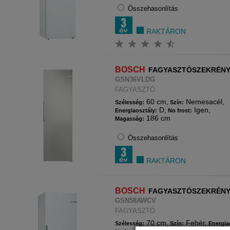
Összehasonlítás
RAKTÁRON
BOSCH
FAGYASZTÓSZEKRÉN
GSN36VLDG
FAGYASZTÓ
60 cm,
Nemesacél,
Szélesség:
Szín:
D,
Igen,
Energiaosztály:
No frost:
186 cm
Magasság:
Összehasonlítás
RAKTÁRON
BOSCH
FAGYASZTÓSZEKRÉN
GSN58AWCV
FAGYASZTÓ
70 cm,
Fehér,
Szélesség:
Szín:
Energia