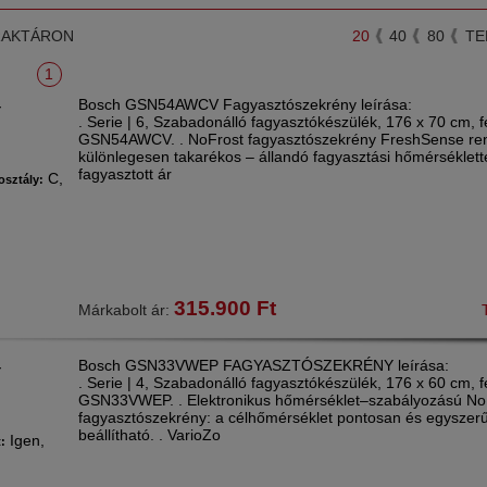
RAKTÁRON
20
40
80
TE
1
Bosch GSN54AWCV Fagyasztószekrény leírása:
Y
. Serie | 6, Szabadonálló fagyasztókészülék, 176 x 70 cm, f
GSN54AWCV. . NoFrost fagyasztószekrény FreshSense ren
különlegesen takarékos – állandó fagyasztási hőmérséklette
fagyasztott ár
C,
osztály:
315.900
Ft
Márkabolt ár:
Bosch GSN33VWEP FAGYASZTÓSZEKRÉNY leírása:
Y
. Serie | 4, Szabadonálló fagyasztókészülék, 176 x 60 cm, f
GSN33VWEP. . Elektronikus hőmérséklet–szabályozású No
fagyasztószekrény: a célhőmérséklet pontosan és egyszer
beállítható. . VarioZo
Igen,
t: