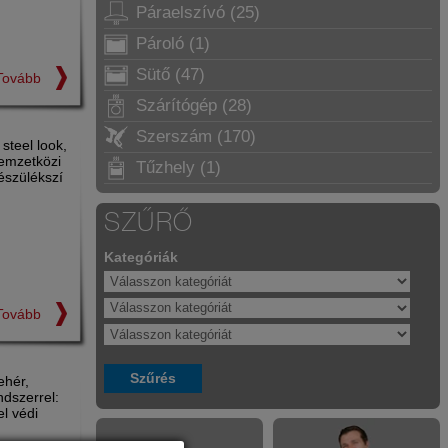
Páraelszívó (25)
Pároló (1)
Sütő (47)
Tovább
Szárítógép (28)
Szerszám (170)
 steel look,
emzetközi
Tűzhely (1)
szülékszí
SZŰRŐ
Kategóriák
Tovább
ehér,
dszerrel:
l védi