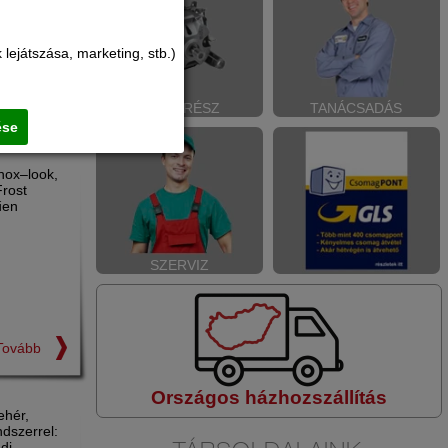
lejátszása, marketing, stb.)
Tovább
ALKATRÉSZ
TANÁCSADÁS
ése
Inox–look,
rost
űen
SZERVIZ
Tovább
Országos házhozszállítás
ehér,
dszerrel:
di