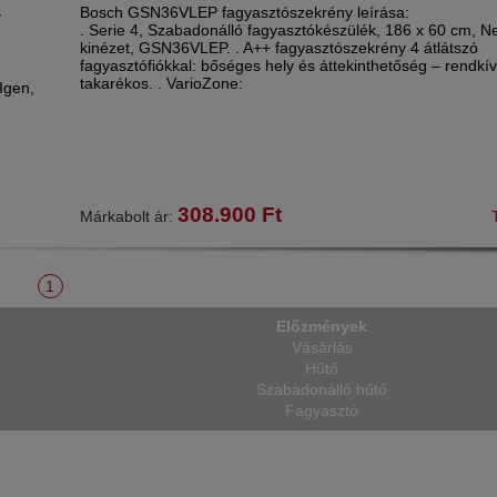
Bosch GSN36VLEP fagyasztószekrény leírása:
Y
. Serie 4, Szabadonálló fagyasztókészülék, 186 x 60 cm, 
kinézet, GSN36VLEP. . A++ fagyasztószekrény 4 átlátszó
fagyasztófiókkal: bőséges hely és áttekinthetőség – rendkív
takarékos. . VarioZone:
Igen,
308.900
Ft
Márkabolt ár:
1
Előzmények
Vásárlás
Hűtő
Szabadonálló hűtő
Fagyasztó