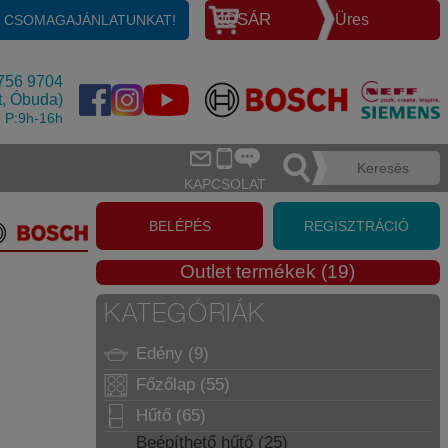
KOSÁR
Üres
E CSOMAGAJÁNLATUNKAT!
756 9704
t, Óbuda)
, P:9h-16h
KAPCSOLAT
BELÉPÉS
REGISZTRÁCIÓ
Outlet termékek (19)
KATEGÓRIÁK
Edény (9)
Főzőlap (55)
Hűtő (65)
Beépíthető hűtő (25)