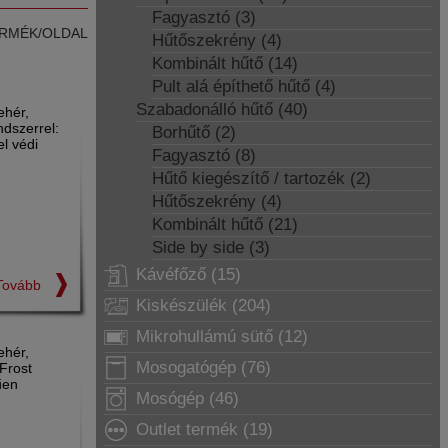
Fagyasztó (3)
RMÉK/OLDAL
Hűtőszekrény (4)
Kombinált hűtő (14)
Pult alá építhető hűtő (4)
Szabadonálló hűtő (40)
ehér,
dszerrel:
Borhűtő (2)
l védi
Fagyasztó (8)
Hűtő kiegészítő / tartozék (2)
Hűtőszekrény (4)
Kombinált hűtő (21)
Side by side (3)
Kávéfőző (15)
Tovább
Kiskészülék (204)
Mikrohullámú sütő (12)
ehér,
Mosogatógép (76)
Frost
űen
Mosógép (46)
Outlet termék (19)