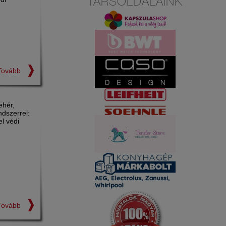
TÁRSOLDALAINK
Tovább
ehér,
dszerrel:
l védi
Tovább