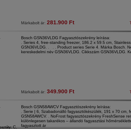
281.900
Ft
Márkabolt ár:
Bosch GSN36VLDG Fagyasztószekrény leírása:
Y
. Series 4, free-standing freezer, 186.2 x 59.5 cm, Stainless
GSN36VLDG. . . . Product series Serie 4. Márka Bosch. N
kereskedelmi név GSN36VLDG. Cikkszám GSN36VLDG. Ké
349.900
Ft
Márkabolt ár:
Bosch GSN58AWCV Fagyasztószekrény leírása:
Y
. Serie | 6, Szabadonálló fagyasztókészülék, 191 x 70 cm, f
GSN58AWCV. . NoFrost fagyasztószekrény FreshSense ren
különlegesen takarékos – állandó fagyasztási hőmérséklette
fagyasztott ár
C,
osztály: