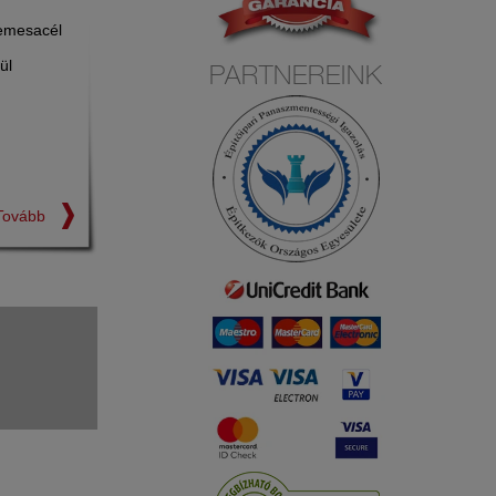
Nemesacél
ül
PARTNEREINK
Tovább