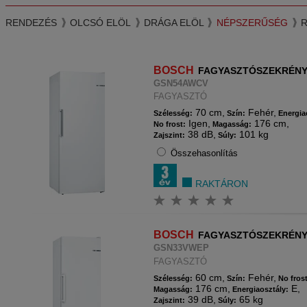
RENDEZÉS
OLCSÓ ELÖL
DRÁGA ELÖL
NÉPSZERŰSÉG
BOSCH
FAGYASZTÓSZEKRÉN
GSN54AWCV
FAGYASZTÓ
70 cm,
Fehér,
Szélesség:
Szín:
Energia
Igen,
176 cm,
No frost:
Magasság:
38 dB,
101 kg
Zajszint:
Súly:
Összehasonlítás
RAKTÁRON
BOSCH
FAGYASZTÓSZEKRÉN
GSN33VWEP
FAGYASZTÓ
60 cm,
Fehér,
Szélesség:
Szín:
No fros
176 cm,
E,
Magasság:
Energiaosztály:
39 dB,
65 kg
Zajszint:
Súly: