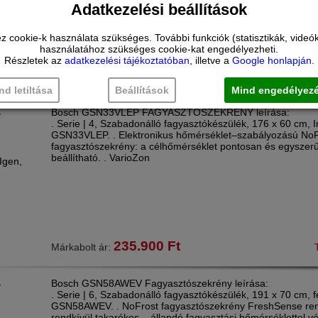
Adatkezelési beállítások
ookie-k használata szükséges. További funkciók (statisztikák, videók 
használatához szükséges cookie-kat engedélyezheti.
Részletek az
adatkezelési tájékoztatóban
, illetve a
Google honlapján
.
418.900
Ft
Márkabolt ár:
nd letiltása
Beállítások
Mind engedélyez
Bosch GSN33VLEP FAGYASZTÓSZEKRÉNY leírása:
Y
. Serie | 4, Szabadonálló fagyasztókészülék, 176 x 60 cm, 
GSN33VLEP. . Elektronikus hőmérséklet–szabályozású NoF
fagyasztószekrény: a célhőmérséklet pontosan és egyszer
beállítható. . VarioZon
Igen,
235.900
Ft
Márkabolt ár:
Bosch GSN58AWEV Fagyasztószekrény leírása:
Y
. Serie | 6, Szabadonálló fagyasztókészülék, 191 x 70 cm, f
GSN58AWEV. . NoFrost fagyasztószekrény FreshSense ren
rendkívül takarékos – állandó fagyasztási hőmérséklettel vé