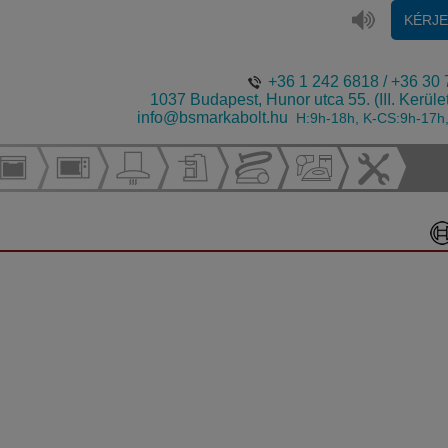
KÉRJ
+36 1 242 6818
/
+36 30 
1037 Budapest, Hunor utca 55. (III. Kerüle
info@bsmarkabolt.hu
H:9h-18h, K-CS:9h-17h