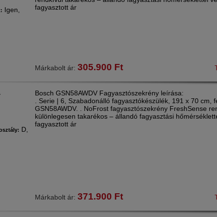
fagyasztott ár
Igen,
t:
305.900
Ft
Márkabolt ár:
Bosch GSN58AWDV Fagyasztószekrény leírása:
Y
. Serie | 6, Szabadonálló fagyasztókészülék, 191 x 70 cm, f
GSN58AWDV. . NoFrost fagyasztószekrény FreshSense ren
különlegesen takarékos – állandó fagyasztási hőmérséklette
fagyasztott ár
D,
osztály:
371.900
Ft
Márkabolt ár: