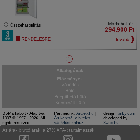
Márkabolt ár:
Összehasonlítás
294.900
Ft
RENDELÉSRE
Tovább
1
Alkategóriák
Előzmények
Vásárlás
Hűtő
Beépíthető hűtő
Kombinált hűtő
BSMárkabolt - Alapítva:
Partnerünk:
ÁrGép.hu
|
design:
priby.com
,
1997 © 1997 - 2026. All
Árukereső, a hiteles
developed by:
rights reserved
vásárlási kalauz
8web.hu
Az árak bruttó árak, a 27% ÁFÁ-t tartalmazzák.