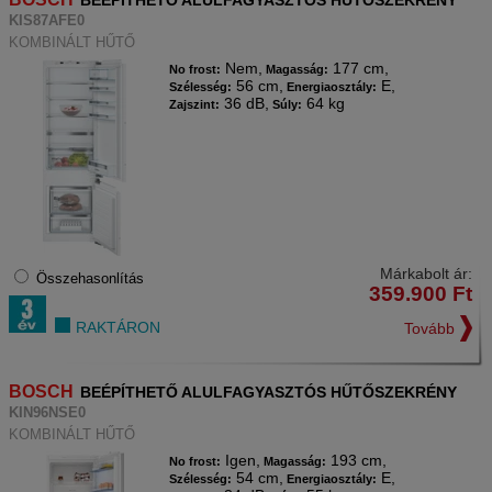
BEÉPÍTHETŐ ALULFAGYASZTÓS HŰTŐSZEKRÉNY
KIS87AFE0
KOMBINÁLT HŰTŐ
Nem,
177 cm,
No frost:
Magasság:
56 cm,
E,
Szélesség:
Energiaosztály:
36 dB,
64 kg
Zajszint:
Súly:
Márkabolt ár:
Összehasonlítás
359.900
Ft
RAKTÁRON
Tovább
BOSCH
BEÉPÍTHETŐ ALULFAGYASZTÓS HŰTŐSZEKRÉNY
KIN96NSE0
KOMBINÁLT HŰTŐ
Igen,
193 cm,
No frost:
Magasság:
54 cm,
E,
Szélesség:
Energiaosztály: