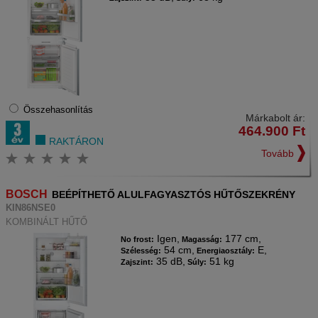
Összehasonlítás
Márkabolt ár:
464.900
Ft
RAKTÁRON
Tovább
BOSCH
BEÉPÍTHETŐ ALULFAGYASZTÓS HŰTŐSZEKRÉNY
KIN86NSE0
KOMBINÁLT HŰTŐ
Igen,
177 cm,
No frost:
Magasság:
54 cm,
E,
Szélesség:
Energiaosztály:
35 dB,
51 kg
Zajszint:
Súly: