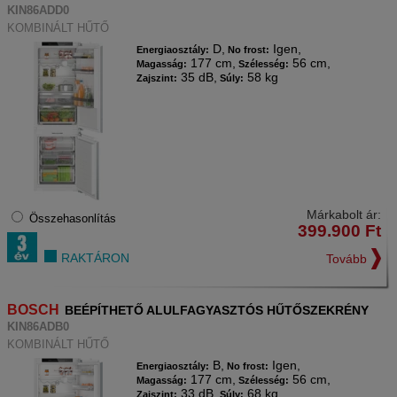
KIN86ADD0
KOMBINÁLT HŰTŐ
D,
Igen,
Energiaosztály:
No frost:
177 cm,
56 cm,
Magasság:
Szélesség:
35 dB,
58 kg
Zajszint:
Súly:
Márkabolt ár:
Összehasonlítás
399.900
Ft
RAKTÁRON
Tovább
BOSCH
BEÉPÍTHETŐ ALULFAGYASZTÓS HŰTŐSZEKRÉNY
KIN86ADB0
KOMBINÁLT HŰTŐ
B,
Igen,
Energiaosztály:
No frost:
177 cm,
56 cm,
Magasság:
Szélesség:
33 dB,
68 kg
Zajszint:
Súly: