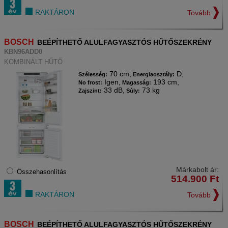
RAKTÁRON
Tovább
BOSCH
BEÉPÍTHETŐ ALULFAGYASZTÓS HŰTŐSZEKRÉNY
KBN96ADD0
KOMBINÁLT HŰTŐ
70 cm,
D,
Szélesség:
Energiaosztály:
Igen,
193 cm,
No frost:
Magasság:
33 dB,
73 kg
Zajszint:
Súly:
Márkabolt ár:
Összehasonlítás
514.900
Ft
RAKTÁRON
Tovább
BOSCH
BEÉPÍTHETŐ ALULFAGYASZTÓS HŰTŐSZEKRÉNY