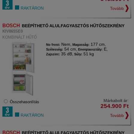
RAKTÁRON
Tovább
BOSCH
BEÉPÍTHETŐ ALULFAGYASZTÓS HŰTŐSZEKRÉNY
KIV865SE0
KOMBINÁLT HŰTŐ
Nem,
177 cm,
No frost:
Magasság:
54 cm,
E,
Szélesség:
Energiaosztály:
35 dB,
51 kg
Zajszint:
Súly:
Márkabolt ár:
Összehasonlítás
254.900
Ft
RAKTÁRON
Tovább
BOSCH
BEÉPÍTHETŐ ALULFAGYASZTÓS HŰTŐSZEKRÉNY