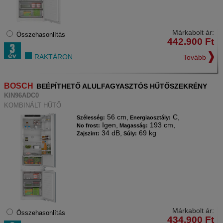
Márkabolt ár:
Összehasonlítás
442.900
Ft
RAKTÁRON
Tovább
BOSCH
BEÉPÍTHETŐ ALULFAGYASZTÓS HŰTŐSZEKRÉNY
KIN96ADC0
KOMBINÁLT HŰTŐ
56 cm,
C,
Szélesség:
Energiaosztály:
Igen,
193 cm,
No frost:
Magasság:
34 dB,
69 kg
Zajszint:
Súly:
Márkabolt ár:
Összehasonlítás
434.900
Ft