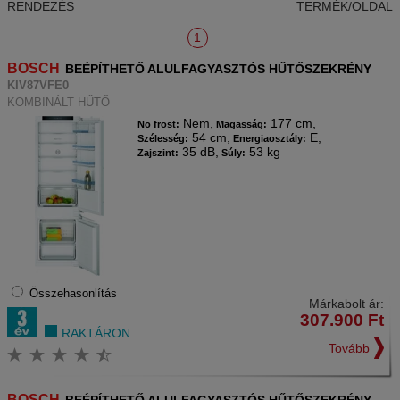
RENDEZÉS
TERMÉK/OLDAL
1
BOSCH
BEÉPÍTHETŐ ALULFAGYASZTÓS HŰTŐSZEKRÉNY
KIV87VFE0
KOMBINÁLT HŰTŐ
Nem,
177 cm,
No frost:
Magasság:
54 cm,
E,
Szélesség:
Energiaosztály:
35 dB,
53 kg
Zajszint:
Súly:
Összehasonlítás
Márkabolt ár:
307.900
Ft
RAKTÁRON
Tovább
BOSCH