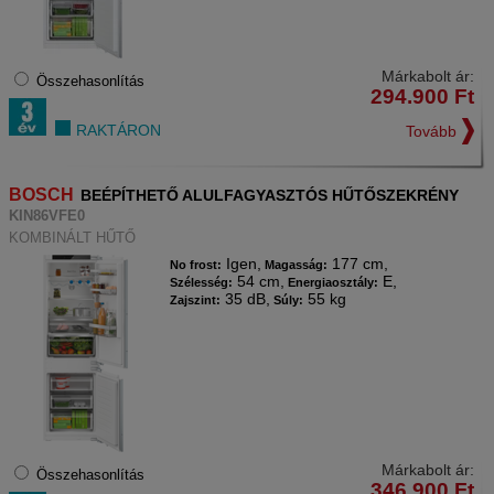
Márkabolt ár:
Összehasonlítás
294.900
Ft
RAKTÁRON
Tovább
BOSCH
BEÉPÍTHETŐ ALULFAGYASZTÓS HŰTŐSZEKRÉNY
KIN86VFE0
KOMBINÁLT HŰTŐ
Igen,
177 cm,
No frost:
Magasság:
54 cm,
E,
Szélesség:
Energiaosztály:
35 dB,
55 kg
Zajszint:
Súly:
Márkabolt ár:
Összehasonlítás
346.900
Ft