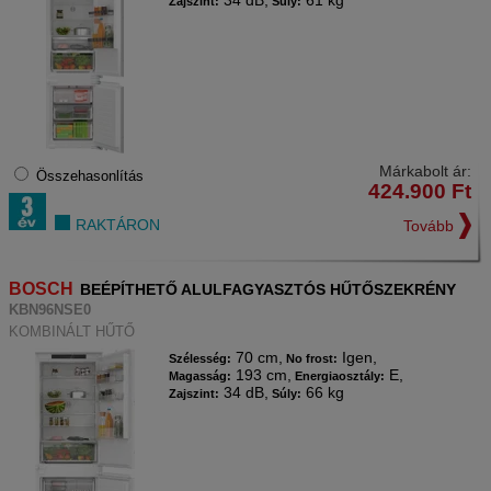
34 dB,
61 kg
Zajszint:
Súly:
Márkabolt ár:
Összehasonlítás
424.900
Ft
RAKTÁRON
Tovább
BOSCH
BEÉPÍTHETŐ ALULFAGYASZTÓS HŰTŐSZEKRÉNY
KBN96NSE0
KOMBINÁLT HŰTŐ
70 cm,
Igen,
Szélesség:
No frost:
193 cm,
E,
Magasság:
Energiaosztály:
34 dB,
66 kg
Zajszint:
Súly: