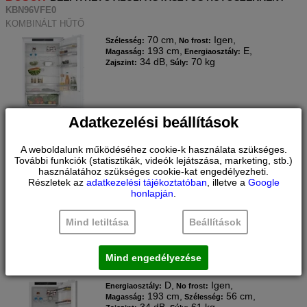
KBN96VFE0
KOMBINÁLT HŰTŐ
70 cm,
Igen,
Szélesség:
No frost:
193 cm,
E,
Magasság:
Energiaosztály:
34 dB,
70 kg
Zajszint:
Súly:
Adatkezelési beállítások
A weboldalunk működéséhez cookie-k használata szükséges.
További funkciók (statisztikák, videók lejátszása, marketing, stb.)
Márkabolt ár:
használatához szükséges cookie-kat engedélyezheti.
Összehasonlítás
437.900
Ft
Részletek az
adatkezelési tájékoztatóban
, illetve a
Google
honlapján
.
RAKTÁRON
Tovább
Mind letiltása
Beállítások
BOSCH
BEÉPÍTHETŐ ALULFAGYASZTÓS HŰTŐSZEKRÉNY
KIN96VFD0
Mind engedélyezése
KOMBINÁLT HŰTŐ
D,
Igen,
Energiaosztály:
No frost:
193 cm,
56 cm,
Magasság:
Szélesség: