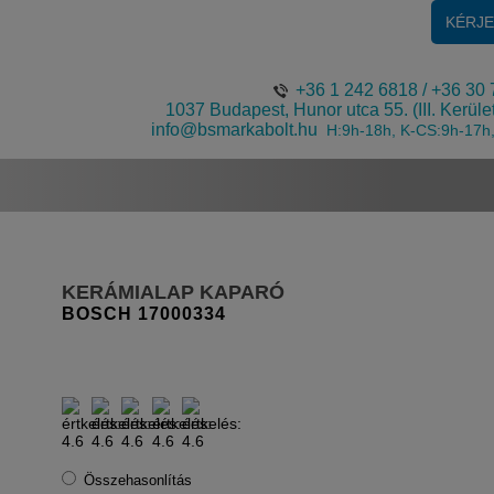
KÉRJ
+36 1 242 6818
/
+36 30 
1037 Budapest, Hunor utca 55. (III. Kerüle
info@bsmarkabolt.hu
H:9h-18h, K-CS:9h-17h
KERÁMIALAP KAPARÓ
BOSCH
17000334
Összehasonlítás