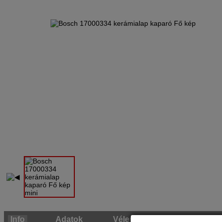
Info
Adatok
Vélemény (1)
Videók 