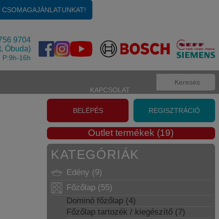
KOSÁR
Üres
E CSOMAGAJÁNLATUNKAT!
756 9704
t, Óbuda)
, P:9h-16h
KAPCSOLAT
BELÉPÉS
REGISZTRÁCIÓ
Outlet termékek (19)
KATEGÓRIÁK
Edény (9)
Főzőlap (55)
Dominó főzőlap (4)
Főzőlap tartozék / kiegészítő (7)