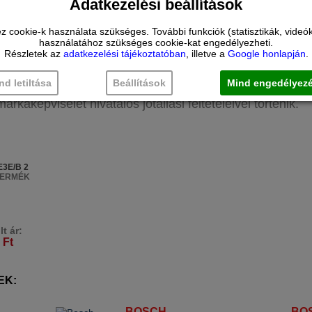
Adatkezelési beállítások
ookie-k használata szükséges. További funkciók (statisztikák, videók 
használatához szükséges cookie-kat engedélyezheti.
Részletek az
adatkezelési tájékoztatóban
, illetve a
Google honlapján
.
a a felület károsítása nélkül.
ldául 45 vagy 90 fokban), mert ez megkarcolhatja az üveg főzőlapot
nd letiltása
Beállítások
Mind engedélyez
aképviselet hivatalos jótállási feltételeivel történik.
H
3E/B 2
TERMÉK
t ár:
 Ft
EK:
H
BOSCH
BO