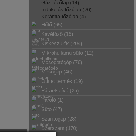
Gáz főzőlap (14)
Indukciós főzőlap (26)
Kerámia főzőlap (4)
Hűtő (65)
Kávéfőző (15)
Kiskészülék (204)
Mikrohullámú sütő (12)
Mosogatógép (76)
Mosógép (46)
Outlet termék (19)
Páraelszívó (25)
Pároló (1)
Sütő (47)
Szárítógép (28)
Szerszám (170)
Alkatrész