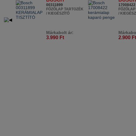
00311899
17008422
FŐZŐLAP TARTOZÉK
FŐZŐLAP
/ KIEGÉSZÍTŐ
/ KIEGÉSZ
Márkabolt ár:
Márkabol
3.990 Ft
2.900 F