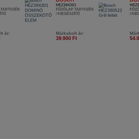
HEZ394301
HEZ3
 TARTOZÉK
FŐZŐLAP TARTOZÉK
FŐZ
ÍTŐ
/ KIEGÉSZÍTŐ
/ KI
t ár:
Márkabolt ár:
Márk
t
39.900 Ft
54.