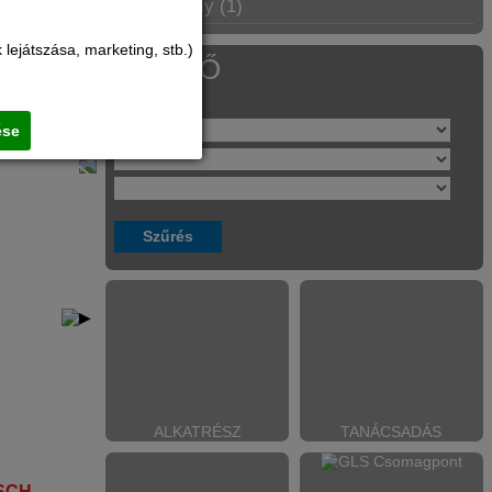
Tűzhely (1)
lejátszása, marketing, stb.)
SZŰRŐ
Kategóriák
ése
ALKATRÉSZ
TANÁCSADÁS
SCH
BOSCH