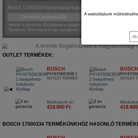
Bosch 17000334 kerámialap kaparó leírás:
A weboldalunk működéséhez c
Termék jellemzők
Ideális a kerámia főzőlapokra ráégett szennyeződések eltávolításár
Tartalom: fém kaparó egy pengével Ne használja éles szögben (pé
Mi
A termék forgalmazása a magyarországi márk
OUTLET TERMÉKEK:
BOSCH
BOSC
PXY875DE3E/B 1
PXY875DE
OUTLET TERMÉK
OUTLET 
Márkabolt ár:
Márkabol
419.900 Ft
419.900
BOSCH 17000334 TERMÉKÜNKHÖZ HASONLÓ TERMÉK
BOSCH
BOSC